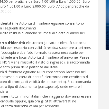
44,00 per pratiche da Euro 1.001,00 a Euro 1.500,00, Euro
Euro 1.501,00 a Euro 2.000,00; Euro 77,00 per pratiche da
3.000,00
identità:
le Autorità di frontiera egiziane consentono
on i seguenti documenti:
lidità residua di almeno sei mesi alla data di arrivo nel
arta d'identità
elettronica (la carta d'identità cartacea
lida per l’espatrio con validità residua superiore ai sei mesi,
otocopia e due foto formato tessera necessarie per
richiede alle locali Autorità di frontiera all’arrivo nel Paese
 NON viene rilasciato il visto di ingresso), si raccomanda
e foto prima della partenza dall'Italia.
rità di frontiera egiziane NON consentono l’accesso nel
possesso di carta di identità elettronica con certificato di
aceo di proroga di validità del documento). Si raccomanda
re altro tipo di documento (passaporto), onde evitare il
tiera.
minori:
tutti i minori italiani che viaggiano dovranno essere
dividuale oppure, qualora gli Stati attraversati ne
di carta d’identità valida per l’espatrio.