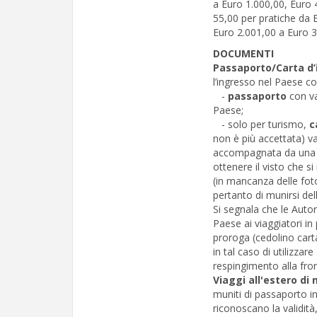
a Euro 1.000,00, Euro 
55,00 per pratiche da 
Euro 2.001,00 a Euro 
DOCUMENTI
Passaporto/Carta d’
l’ingresso nel Paese c
-
passaporto
con va
Paese;
- solo per turismo,
c
non è più accettata) va
accompagnata da una f
ottenere il visto che si 
(in mancanza delle foto
pertanto di munirsi dell
Si segnala che le Auto
Paese ai viaggiatori in 
proroga (cedolino cart
in tal caso di utilizza
respingimento alla fron
Viaggi all'estero di 
muniti di passaporto in
riconoscano la validità, 