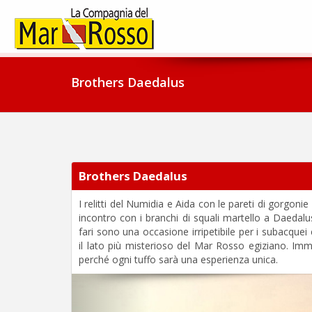
Brothers Daedalus
Brothers Daedalus
I relitti del Numidia e Aida con le pareti di gorgonie 
incontro con i branchi di squali martello a Daedal
fari sono una occasione irripetibile per i subacque
il lato più misterioso del Mar Rosso egiziano. Imm
perché ogni tuffo sarà una esperienza unica.
Previous