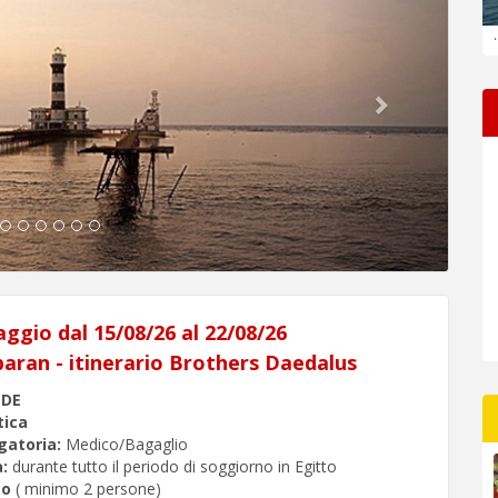
.
aggio dal 15/08/26 al 22/08/26
aran - itinerario Brothers Daedalus
NDE
tica
gatoria:
Medico/Bagaglio
:
durante tutto il periodo di soggiorno in Egitto
co
( minimo 2 persone)