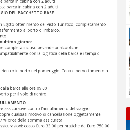
.
e barca in cabina con 2 adulti
ta barca in cabina con 2 adulti
GIO DEL PACCHETTO BASE
o in Egitto ottenimento del Visto Turistico, completamento
rasferimento al porto di imbarco.
nto
nultimo giorno:
one completa incluso bevande analcooliche
ompatibilmente con la logistica della barca e i tempi di
 rientro in porto nel pomeriggio. Cena e pernottamento a
dalla barca alle ore 09:00
rto per il volo di rientro.
NULLAMENTO
 assicurative contro l’annullamento del viaggio:
: copre qualsiasi motivo di cancellazione oggettamente
7 % circa della somma assicurata
sicurazioni: costo Euro 33,00 per pratiche da Euro 750,00