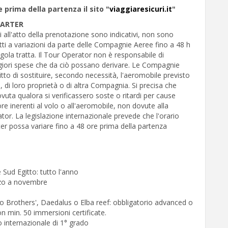
e prima della partenza il sito "
viaggiaresicuri.it
"
HARTER
ti all'atto della prenotazione sono indicativi, non sono
tti a variazioni da parte delle Compagnie Aeree fino a 48 h
ngola tratta. Il Tour Operator non è responsabile di
giori spese che da ciò possano derivare. Le Compagnie
ritto di sostituire, secondo necessità, l'aeromobile previsto
à, di loro proprietà o di altra Compagnia. Si precisa che
uta qualora si verificassero soste o ritardi per cause
e inerenti al volo o all'aeromobile, non dovute alla
tor. La legislazione internazionale prevede che l'orario
ter possa variare fino a 48 ore prima della partenza
e Sud Egitto: tutto l'anno
arzo a novembre
ono Brothers', Daedalus o Elba reef: obbligatorio advanced o
n min. 50 immersioni certificate.
tto internazionale di 1° grado