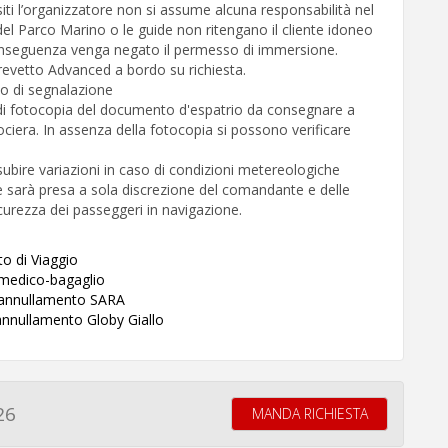
isiti l’organizzatore non si assume alcuna responsabilità nel
 del Parco Marino o le guide non ritengano il cliente idoneo
 conseguenza venga negato il permesso di immersione.
revetto Advanced a bordo su richiesta.
o di segnalazione
di fotocopia del documento d'espatrio da consegnare a
ciera. In assenza della fotocopia si possono verificare
ubire variazioni in caso di condizioni metereologiche
e sarà presa a sola discrezione del comandante e delle
icurezza dei passeggeri in navigazione.
to di Viaggio
 medico-bagaglio
a annullamento SARA
annullamento Globy Giallo
26
MANDA RICHIESTA