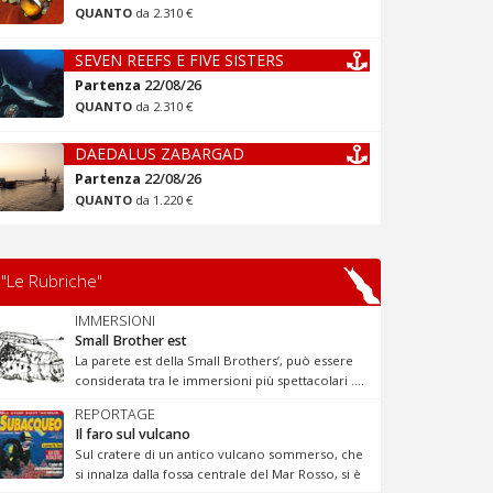
QUANTO
da 2.310 €
SEVEN REEFS E FIVE SISTERS
Partenza
22/08/26
QUANTO
da 2.310 €
DAEDALUS ZABARGAD
Partenza
22/08/26
QUANTO
da 1.220 €
"Le Rubriche"
IMMERSIONI
Small Brother est
La parete est della Small Brothers’, può essere
considerata tra le immersioni più spettacolari ....
REPORTAGE
Il faro sul vulcano
Sul cratere di un antico vulcano sommerso, che
si innalza dalla fossa centrale del Mar Rosso, si è