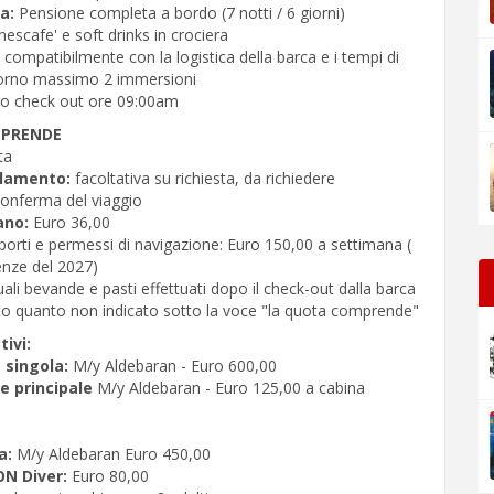
na:
Pensione completa a bordo (7 notti / 6 giorni)
 nescafe' e soft drinks in crociera
te compatibilmente con la logistica della barca e i tempi di
iorno massimo 2 immersioni
do check out ore 09:00am
MPRENDE
sta
llamento:
facoltativa su richiesta, da richiedere
conferma del viaggio
iano:
Euro 36,00
porti e permessi di navigazione: Euro 150,00 a settimana (
enze del 2027)
ali bevande e pasti effettuati dopo il check-out dalla barca
to quanto non indicato sotto la voce "la quota comprende"
ivi:
 singola:
M/y Aldebaran - Euro 600,00
e principale
M/y Aldebaran - Euro 125,00 a cabina
a:
M/y Aldebaran Euro 450,00
N Diver:
Euro 80,00