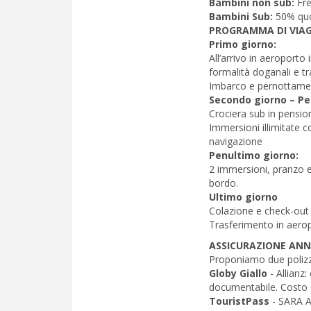
Bambini non sub:
Fre
Bambini Sub:
50% quo
PROGRAMMA DI VIAG
Primo giorno:
All’arrivo in aeroport
formalità doganali e t
Imbarco e pernottame
Secondo giorno – Pe
Crociera sub in pensi
Immersioni illimitate c
navigazione
Penultimo giorno:
2 immersioni, pranzo e
bordo.
Ultimo giorno
Colazione e check-out 
Trasferimento in aeropo
ASSICURAZIONE AN
Proponiamo due polizze
Globy Giallo
- Allianz
documentabile. Costo 
TouristPass
- SARA As