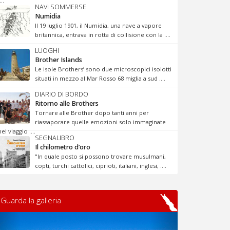
...
NAVI SOMMERSE
Numidia
Il 19 luglio 1901, il Numidia, una nave a vapore
britannica, entrava in rotta di collisione con la ....
LUOGHI
Brother Islands
Le isole Brothers’ sono due microscopici isolotti
situati in mezzo al Mar Rosso 68 miglia a sud ....
DIARIO DI BORDO
Ritorno alle Brothers
Tornare alle Brother dopo tanti anni per
riassaporare quelle emozioni solo immaginate
nel viaggio ....
SEGNALIBRO
Il chilometro d’oro
"In quale posto si possono trovare musulmani,
copti, turchi cattolici, ciprioti, italiani, inglesi, ....
Guarda la galleria
Previous
Next