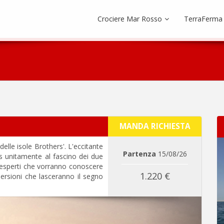
Crociere Mar Rosso
TerraFerma
MANDA RICHIESTA
delle isole Brothers'. L'eccitante
Partenza
15/08/26
us unitamente al fascino dei due
i esperti che vorranno conoscere
1.220 €
ersioni che lasceranno il segno
Next