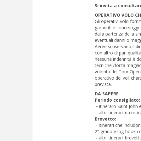
Si invita a consultar
OPERATIVO VOLO C
Gli operativi volo forni
garantiti e sono sogge
dalla partenza della si
eventuali danni o mag
Aeree si riservano il di
con altro di pari qualit
nessuna indennità è dov
tecniche /forza maggior
volontà del Tour Opera
operativo dei voli char
prevista.
DA SAPERE
Periodo consigliato:
-
itineraro Saint John 
- altri itinerari: da m
Brevetto:
- itinerari che includ
2° grado e log-book co
- altri itinerari: breve