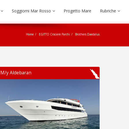
Soggiorni Mar Rosso
Progetto Mare
Rubriche
Home
EGITTO Crociere Parchi
Brothers Daedalus
M/y Aldebaran