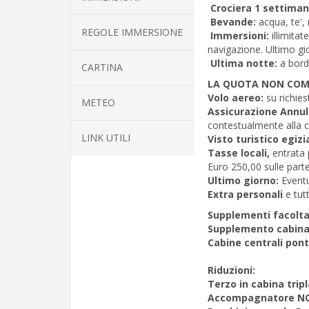
Crociera 1 settima
Bevande:
acqua, te',
REGOLE IMMERSIONE
Immersioni:
illimita
navigazione. Ultimo g
Ultima notte:
a bor
CARTINA
LA QUOTA NON CO
Volo aereo:
su richie
METEO
Assicurazione Annu
contestualmente alla 
LINK UTILI
Visto turistico egiz
Tasse locali,
entrata 
Euro 250,00 sulle part
Ultimo giorno:
Eventu
Extra personali
e tut
Supplementi facoltat
Supplemento cabina
Cabine centrali pont
Riduzioni:
Terzo in cabina tripl
Accompagnatore NO