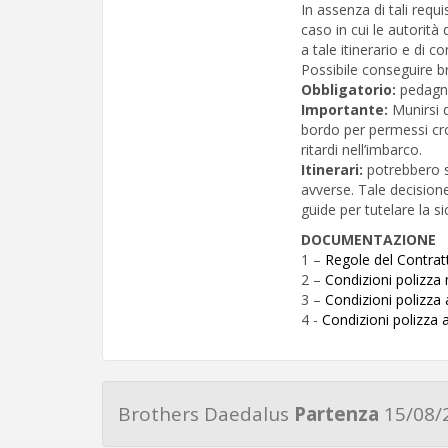
In assenza di tali requ
caso in cui le autorità
a tale itinerario e di
Possibile conseguire b
Obbligatorio:
pedagn
Importante:
Munirsi 
bordo per permessi cro
ritardi nell’imbarco.
Itinerari:
potrebbero s
avverse. Tale decision
guide per tutelare la s
DOCUMENTAZIONE
1 –
Regole del Contrat
2 –
Condizioni polizza
3 –
Condizioni polizz
4 -
Condizioni polizza 
Brothers Daedalus
Partenza
15/08/