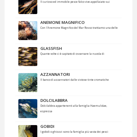
Il curioso ed immobile pesce falco vive appollaiato sui
ANEMONE MAGNIFICO
Con l'Anemone Magnifico del Mar Rosso trattiamo una delle
GLASSFISH
Quante volte ci è capitato di osservare la nuvola di
AZZANNATORI
Il banco di azzannatori dalle vistose tinte cromatiche
DOLCILABBRA
Dolcilabbra appartenenti alla famiglia Haemulidae,
espressa
GOBIDI
I gobidi o ghiozzi sono la famiglia più vasta dei pesci