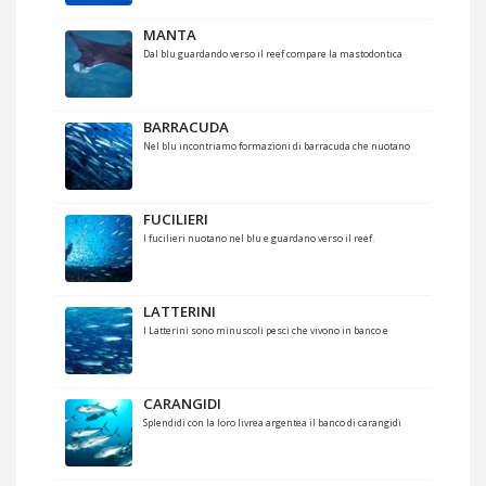
MANTA
Dal blu guardando verso il reef compare la mastodontica
BARRACUDA
Nel blu incontriamo formazioni di barracuda che nuotano
FUCILIERI
I fucilieri nuotano nel blu e guardano verso il reef.
LATTERINI
I Latterini sono minuscoli pesci che vivono in banco e
CARANGIDI
Splendidi con la loro livrea argentea il banco di carangidi