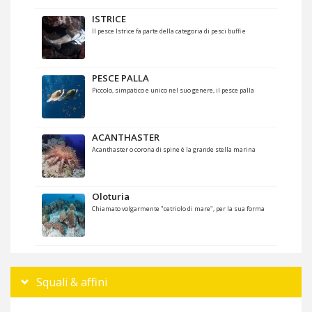
ISTRICE
Il pesce Istrice fa parte della categoria di pesci buffi e
PESCE PALLA
Piccolo, simpatico e unico nel suo genere, il pesce palla
ACANTHASTER
Acanthaster o corona di spine è la grande stella marina
Oloturia
Chiamato volgarmente "cetriolo di mare", per la sua forma
Squali & affini