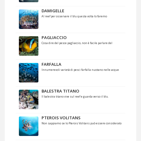
DAMIGELLE
Al reef per osservare il blu questa volta lo faremo
PAGLIACCIO
Cosa dire del pesce pagliaccio, non è facile parlare del
FARFALLA
Innumerevoli varietà di pesci farfalla nuotano nelle acque
BALESTRA TITANO
Il balestra titano vive sul reef e guarda verso il blu.
PTEROIS VOLITANS
Non sappiamo se lo Pterois Volitans può essere considerato