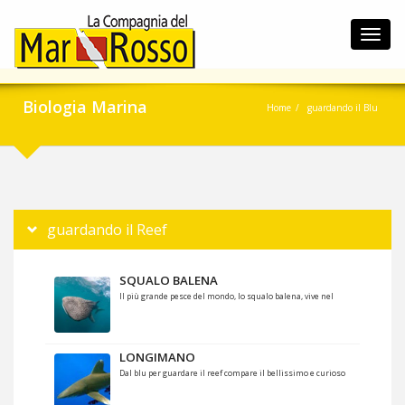
Toggl
navig
Biologia Marina
Home
guardando il Blu
guardando il Reef
SQUALO BALENA
Il più grande pesce del mondo, lo squalo balena, vive nel
LONGIMANO
Dal blu per guardare il reef compare il bellissimo e curioso