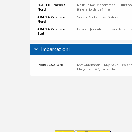
EGITTO Crociere
Relitti e Ras Mohammed
Hurghad
Nord
itinerario da definire
ARABIA Crociere
Seven Reefs e Five Sisters
Nord
ARABIA Crociere
Farasan Jeddah
Farasan Bank
F
Sud
Imbarcazioni
IMBARCAZIONI
M/y Aldebaran
M/y Saudi Explor
Elegante
M/y Lavender