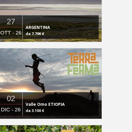
27
ARGENTINA
OTT - 26
da 7.790 €
02
Valle Omo ETIOPIA
DIC - 26
da 3.100 €