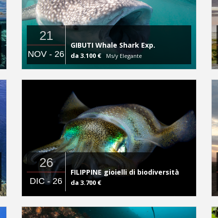
21
GIBUTI Whale Shark Exp.
NOV - 26
da 3.100 €
Ms/y Elegante
26
FILIPPINE gioielli di biodiversità
DIC - 26
da 3.700 €