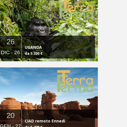
26
UGANDA
DIC - 26
da 5.200 €
20
CIAD remoto Ennedi
GEN - 27