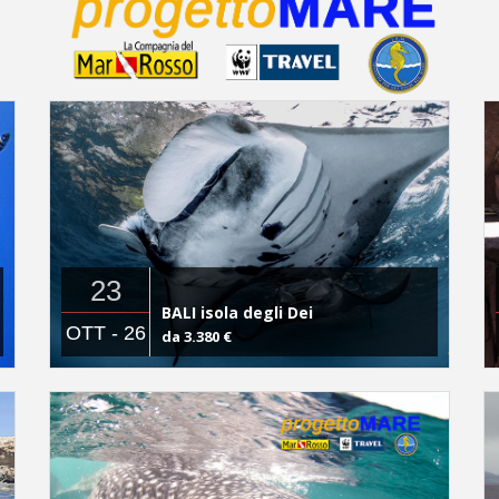
23
BALI isola degli Dei
OTT - 26
da 3.380 €