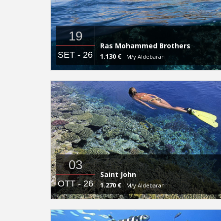
19
Ras Mohammed Brothers
SET - 26
1.130 €
M/y Aldebaran
03
Saint John
OTT - 26
1.270 €
M/y Aldebaran