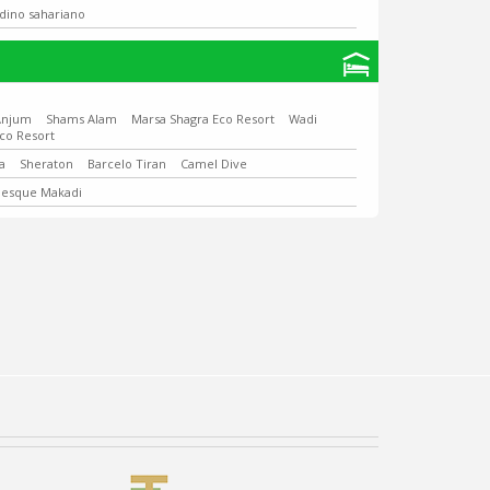
rdino sahariano
Anjum
Shams Alam
Marsa Shagra Eco Resort
Wadi
co Resort
a
Sheraton
Barcelo Tiran
Camel Dive
besque Makadi