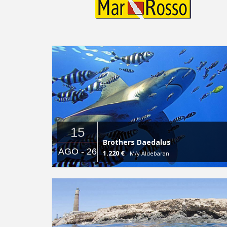
15
Brothers Daedalus
AGO - 26
1.220 €
M/y Aldebaran