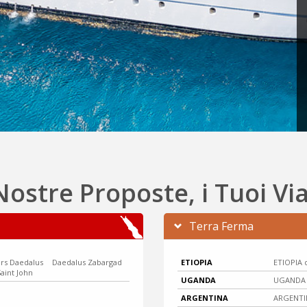
Nostre Proposte, i Tuoi Vi
Terra Ferma
rs Daedalus
Daedalus Zabargad
ETIOPIA
ETIOPIA d
aint John
UGANDA
UGANDA c
ARGENTINA
ARGENTIN