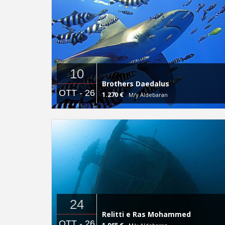
10
Brothers Daedalus
OTT - 26
1.270 €
M/y Aldebaran
24
Relitti e Ras Mohammed
OTT - 26