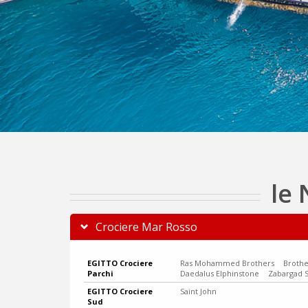
le 
Crociere Mar Rosso
EGITTO Crociere
Ras Mohammed Brothers
Brothe
Parchi
Daedalus Elphinstone
Zabargad S
EGITTO Crociere
Saint John
Sud