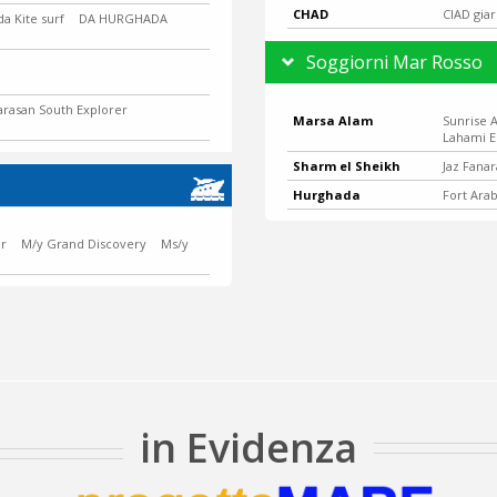
CHAD
CIAD gia
a Kite surf
DA HURGHADA
Soggiorni Mar Rosso
arasan South Explorer
Marsa Alam
Sunrise 
Lahami E
Sharm el Sheikh
Jaz Fanar
Hurghada
Fort Ara
er
M/y Grand Discovery
Ms/y
in Evidenza