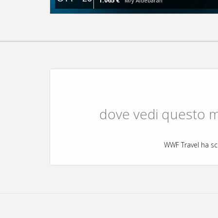
1.065 €
M/y Aldebaran
dove vedi questo ma
WWF Travel ha sc