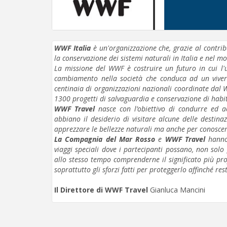
WWF Italia
è un'organizzazione che, grazie al contrib
la conservazione dei sistemi naturali in Italia e nel m
La missione del WWF è costruire un futuro in cui l
cambiamento nella società che conduca ad un vivere
centinaia di organizzazioni nazionali coordinate dal W
1300 progetti di salvaguardia e conservazione di habita
WWF Travel
nasce con l’obiettivo di condurre ed a
abbiano il desiderio di visitare alcune delle destin
apprezzare le bellezze naturali ma anche per conoscere
La Compagnia del Mar Rosso
e
WWF Travel
hanno 
viaggi speciali dove i partecipanti possano, non sol
allo stesso tempo comprenderne il significato più pro
soprattutto gli sforzi fatti per proteggerlo affinché res
Il Direttore di WWF Travel
Gianluca Mancini