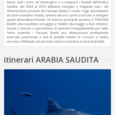
Siamo stati i primi ad immergerci e a mappare i fondali dell’Arabia
Saudita; dal 2004 al 2010 abbiamo navigato e mappato tutti i siti
d’immersione presenti dai Farasan Banks a Yanbu. Oggi riprendiamo
da dove eravamo rimasti, saremo ancora i primi a tornare e navigare
questi straordinari fondali. Gli itinerari principali saranno 2: FARASAN
BANKS (da novembre a maggio) e YANBU (da maggio a fine ottobre).
Questi 2 itinerari ci permettono di operare tranquillamente per tutto
l’anno essendo i Farasan Banks una destinazione prettamente
invernale posizionati a sud di Jeddah mentre le crociere a Yanbu
verranno effettuate nel periodo estivo trovandosi a nord di Jeddah.
itinerari ARABIA SAUDITA