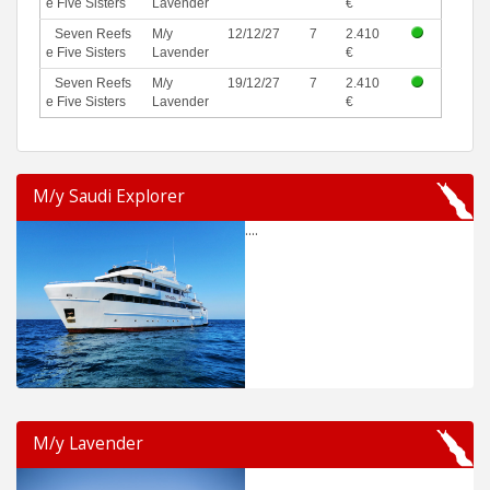
e Five Sisters
Lavender
€
Seven Reefs
M/y
12/12/27
7
2.410
e Five Sisters
Lavender
€
Seven Reefs
M/y
19/12/27
7
2.410
e Five Sisters
Lavender
€
M/y Saudi Explorer
....
M/y Lavender