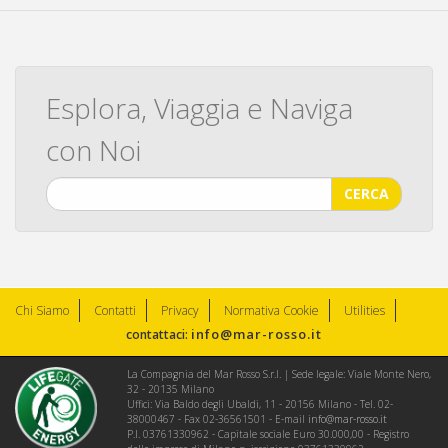
Esplora, Viaggia e Naviga
con Noi
CERCA
Chi Siamo
Contatti
Privacy
Normativa Cookie
Utilities
info@mar-rosso.it
contattaci:
La Compagnia del Mar Rosso S.r.l. | Sede legale: Viale Monte Nero,
32 - 20135 Milano
Uffici: Via Baldo degli Ubaldi, 11 - 20156 Milano - Tel. 02-
38000467 - Fax 02-36561501 - E-mail
info@mar-rosso.it
P.I. 03761330962 - Capitale sociale Euro 30.000,00 - Registro