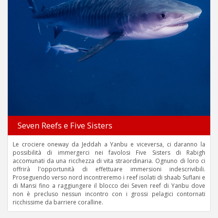
Seven Reefs e Five Sisters
Le crociere oneway da Jeddah a Yanbu e viceversa, ci daranno la
possibilità di immergerci nei favolosi Five Sisters di Rabigh
accomunati da una ricchezza di vita straordinaria. Ognuno di loro ci
offrirà l'opportunità di effettuare immersioni indescrivibili.
Proseguendo verso nord incontreremo i reef isolati di shaab Suflani e
di Mansi fino a raggiungere il blocco dei Seven reef di Yanbu dove
non è precluso nessun incontro con i grossi pelagici contornati
ricchissime da barriere coralline.