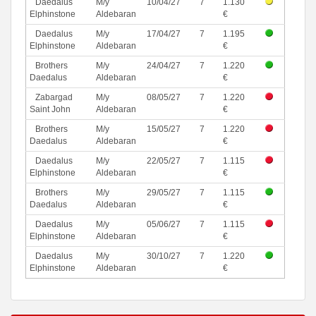
Daedalus
M/y
10/04/27
7
1.130
Elphinstone
Aldebaran
€
Daedalus
M/y
17/04/27
7
1.195
Elphinstone
Aldebaran
€
Brothers
M/y
24/04/27
7
1.220
Daedalus
Aldebaran
€
Zabargad
M/y
08/05/27
7
1.220
Saint John
Aldebaran
€
Brothers
M/y
15/05/27
7
1.220
Daedalus
Aldebaran
€
Daedalus
M/y
22/05/27
7
1.115
Elphinstone
Aldebaran
€
Brothers
M/y
29/05/27
7
1.115
Daedalus
Aldebaran
€
Daedalus
M/y
05/06/27
7
1.115
Elphinstone
Aldebaran
€
Daedalus
M/y
30/10/27
7
1.220
Elphinstone
Aldebaran
€