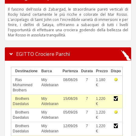
Il fascino dell'isola di Zabargad, le straordinarie pareti verticali di
Rocky Island certamente le più ricche e colorate del Mar Rosso.
L'arcipelago di Saint John con l'incredibile varietà di immersioni e per
finire, i delfini di Sataya, offriranno a subacquei di tutti i livelli
l'opportunità di effettuare una crociera godendo della bellezza del
Mar Rosso in assoluta tranquillità.
EGITTO Crociere Parchi
Destinazione
Barca
Partenza
Durata
Prezzo
Dispo
Ras
M/y
08/08/26
7
1.180
Mohammed
Aldebaran
€
Brothers
Brothers
M/y
15/08/26
7
1.220
Daedalus
Aldebaran
€
Brothers
M/y
05/09/26
7
1.220
Daedalus
Aldebaran
€
Brothers
M/y
12/09/26
7
1.220
Daedalus
Aldebaran
€