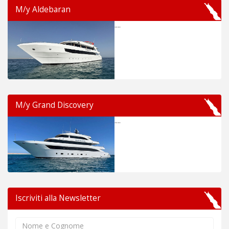
M/y Aldebaran
....
M/y Grand Discovery
....
Iscriviti alla Newsletter