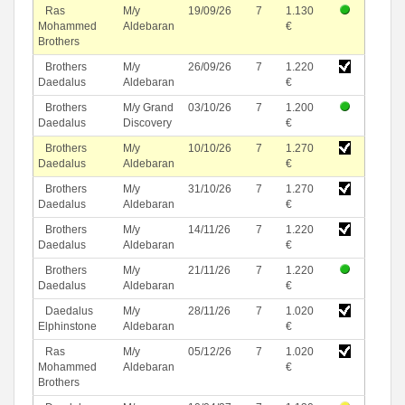
Ras
M/y
19/09/26
7
1.130
Mohammed
Aldebaran
€
Brothers
Brothers
M/y
26/09/26
7
1.220
Daedalus
Aldebaran
€
Brothers
M/y Grand
03/10/26
7
1.200
Daedalus
Discovery
€
Brothers
M/y
10/10/26
7
1.270
Daedalus
Aldebaran
€
Brothers
M/y
31/10/26
7
1.270
Daedalus
Aldebaran
€
Brothers
M/y
14/11/26
7
1.220
Daedalus
Aldebaran
€
Brothers
M/y
21/11/26
7
1.220
Daedalus
Aldebaran
€
Daedalus
M/y
28/11/26
7
1.020
Elphinstone
Aldebaran
€
Ras
M/y
05/12/26
7
1.020
Mohammed
Aldebaran
€
Brothers