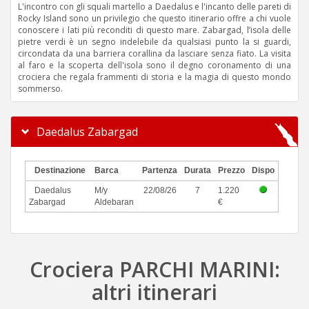
L'incontro con gli squali martello a Daedalus e l'incanto delle pareti di
Rocky Island sono un privilegio che questo itinerario offre a chi vuole
conoscere i lati più reconditi di questo mare. Zabargad, l’isola delle
pietre verdi è un segno indelebile da qualsiasi punto la si guardi,
circondata da una barriera corallina da lasciare senza fiato. La visita
al faro e la scoperta dell'isola sono il degno coronamento di una
crociera che regala frammenti di storia e la magia di questo mondo
sommerso.
Daedalus Zabargad
Destinazione
Barca
Partenza
Durata
Prezzo
Dispo
Daedalus
M/y
22/08/26
7
1.220
Zabargad
Aldebaran
€
Crociera PARCHI MARINI:
altri itinerari