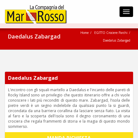
Toggl
navig
Home
EGITTO Crociere Parchi
Daedalus Zabargad
Daedalus Zabargad
Daedalus Zabargad
L'incontro con gli squali martello a Daedalus e l'incanto delle pareti di
Rocky Island sono un privilegio che questo itinerario offre a chi vuole
conoscere i lati più reconditi di questo mare. Zabargad, l’isola delle
pietre verdi è un segno indelebile da qualsiasi punto la si guardi,
circondata da una barriera corallina da lasciare senza fiato. La visita
al faro e la scoperta dell'isola sono il degno coronamento di una
crociera che regala frammenti di storia e la magia di questo mondo
sommerso.