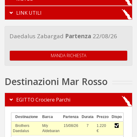
LINK UTILI
Daedalus Zabargad
Partenza
22/08/26
MANDA RICHIESTA
Destinazioni Mar Rosso
EGITTO Crociere Parchi
Destinazione
Barca
Partenza
Durata
Prezzo
Dispo
Brothers
M/y
15/08/26
7
1.220
Daedalus
Aldebaran
€