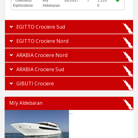
Daedalus
M/y
30/10/27
7
1.220
Elphinstone
Aldebaran
€
EGITTO Crociere Sud
EGITTO Crociere Nord
ARABIA Crociere Nord
ARABIA Crociere Sud
GIBUTI Crociere
M/y Aldebaran
....