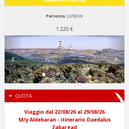
MANDA RICHIESTA
Partenza
22/08/26
1.220 €
Previous
Next
QUOTA
Viaggio dal 22/08/26 al 29/08/26
M/y Aldebaran - itinerario Daedalus
Zabargad