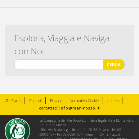
Esplora, Viaggia e Naviga
con Noi
CERCA
Chi Siamo
Contatti
Privacy
Normativa Cookie
Utilities
info@mar-rosso.it
contattaci:
La Compagnia del Mar Rosso S.r.l. | Sede legale: Viale Monte Nero,
32 - 20135 Milano
Uffici: Via Baldo degli Ubaldi, 11 - 20156 Milano - Tel. 02-
38000467 - Fax 02-36561501 - E-mail
info@mar-rosso.it
P.I. 03761330962 - Capitale sociale Euro 30.000,00 - Registro