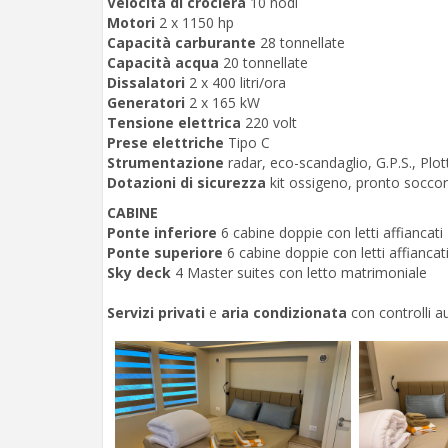
Velocità di crociera
10 nodi
Motori
2 x 1150 hp
Capacità carburante
28 tonnellate
Capacità acqua
20 tonnellate
Dissalatori
2 x 400 litri/ora
Generatori
2 x 165 kW
Tensione elettrica
220 volt
Prese elettriche
Tipo C
Strumentazione
radar, eco-scandaglio, G.P.S., Plot
Dotazioni di sicurezza
kit ossigeno, pronto soccors
CABINE
Ponte inferiore
6 cabine doppie con letti affiancati
Ponte superiore
6 cabine doppie con letti affianca
Sky deck
4 Master suites con letto matrimoniale
Servizi privati
e
aria condizionata
con controlli a