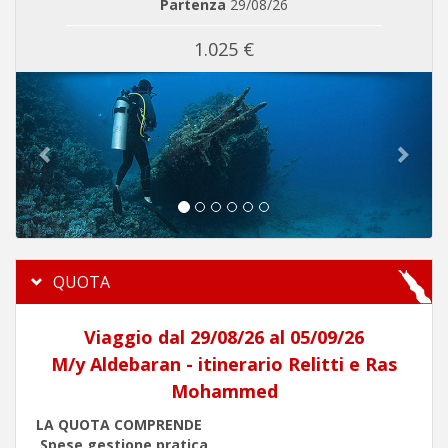
Partenza
29/08/26
1.025 €
Previous
Next
QUOTA
Viaggio dal 29/08/26 al 05/09/26
M/y Aldebaran - itinerario Relitti e Ras
Mohammed
LA QUOTA COMPRENDE
Spese gestione pratica