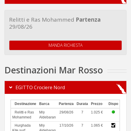
Relitti e Ras Mohammed
Partenza
29/08/26
MANDA RICHIESTA
Destinazioni Mar Rosso
EGITTO Crociere Nord
Destinazione
Barca
Partenza
Durata
Prezzo
Dispo
Relitti e Ras
M/y
29/08/26
7
1.025 €
Mohammed
Aldebaran
Hurghada
M/y
17/10/26
7
1.065 €
Kite surf
Aldebaran