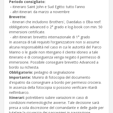
Periodo consigliato:
-
itineraro Saint John e Sud Egitto: tutto l'anno
- altri itinerari: da marzo a novembre
Brevetto:
- itinerari che includono Brothers', Daedalus o Elba reef:
obbligatorio advanced o 2° grado e log-book con min. 50
immersioni certificate.
- altri itinerari: brevetto internazionale di 1° grado
In assenza di tali requisiti l’organizzatore non si assume
alcuna responsabilità nel caso in cui le autorità del Parco
Marino o le guide non ritengano il cliente idoneo a tale
itinerario e di conseguenza venga negato il permesso di
immersione. Possibile conseguire brevetto Advanced a
bordo su richiesta.
Obbligatorio:
pedagno di segnalazione
Importante:
Munirsi di fotocopia del documento
d'espatrio da consegnare a bordo per permessi crociera.
In assenza della fotocopia si possono verificare ritardi
nell’imbarco.
Itinerari:
potrebbero subire variazioni in caso di
condizioni metereologiche avverse. Tale decisione sarà
presa a sola discrezione del comandante e delle guide per
tutelare la sicurezza dei passeggeri in navigazione.