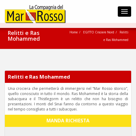
Toggl
navig
Relitti e Ras
Home
EGITTO Crociere Nord
Relitti
Mohammed
e Ras Mohammed
Relitti e Ras Mohammed
Una crociera che permetterà di immergersi nel “Mar Rosso storico”,
quello conosciuto in tutto il mondo. Ras Mohammed è la storia della
subacquea e il Thistlegorm è un relitto che non ha bisogno di
presentazioni. I monti del Sinai fanno da contorno a questo viaggio
nel tempo consigliato a tutti i subacquei.
MANDA RICHIESTA