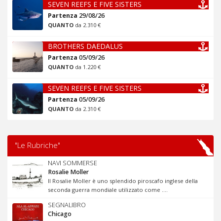
SEVEN REEFS E FIVE SISTERS
Partenza
29/08/26
QUANTO
da 2.310 €
BROTHERS DAEDALUS
Partenza
05/09/26
QUANTO
da 1.220 €
SEVEN REEFS E FIVE SISTERS
Partenza
05/09/26
QUANTO
da 2.310 €
"Le Rubriche"
NAVI SOMMERSE
Rosalie Moller
Il Rosalie Moller è uno splendido piroscafo inglese della
seconda guerra mondiale utilizzato come ....
SEGNALIBRO
Chicago