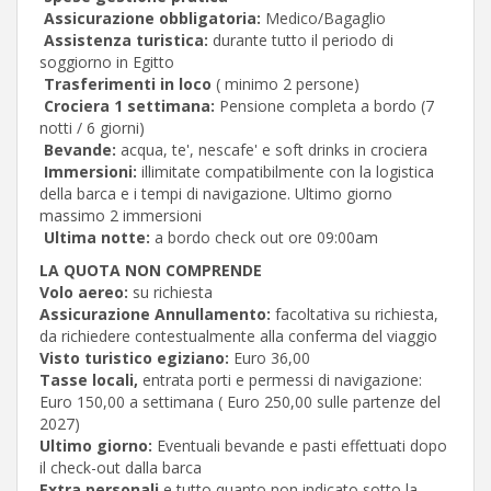
Assicurazione obbligatoria:
Medico/Bagaglio
Assistenza turistica:
durante tutto il periodo di
soggiorno in Egitto
Trasferimenti in loco
( minimo 2 persone)
Crociera 1 settimana:
Pensione completa a bordo (7
notti / 6 giorni)
Bevande:
acqua, te', nescafe' e soft drinks in crociera
Immersioni:
illimitate compatibilmente con la logistica
della barca e i tempi di navigazione. Ultimo giorno
massimo 2 immersioni
Ultima notte:
a bordo check out ore 09:00am
LA QUOTA NON COMPRENDE
Volo aereo:
su richiesta
Assicurazione Annullamento:
facoltativa su richiesta,
da richiedere contestualmente alla conferma del viaggio
Visto turistico egiziano:
Euro 36,00
Tasse locali,
entrata porti e permessi di navigazione:
Euro 150,00 a settimana ( Euro 250,00 sulle partenze del
2027)
Ultimo giorno:
Eventuali bevande e pasti effettuati dopo
il check-out dalla barca
Extra personali
e tutto quanto non indicato sotto la