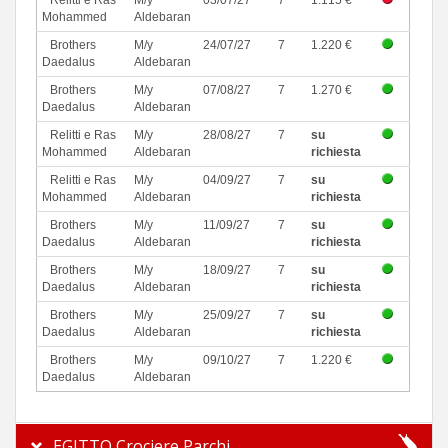
Relitti e Ras
M/y
03/07/27
7
1.115 €
Mohammed
Aldebaran
Brothers
M/y
24/07/27
7
1.220 €
Daedalus
Aldebaran
Brothers
M/y
07/08/27
7
1.270 €
Daedalus
Aldebaran
Relitti e Ras
M/y
28/08/27
7
su
Mohammed
Aldebaran
richiesta
Relitti e Ras
M/y
04/09/27
7
su
Mohammed
Aldebaran
richiesta
Brothers
M/y
11/09/27
7
su
Daedalus
Aldebaran
richiesta
Brothers
M/y
18/09/27
7
su
Daedalus
Aldebaran
richiesta
Brothers
M/y
25/09/27
7
su
Daedalus
Aldebaran
richiesta
Brothers
M/y
09/10/27
7
1.220 €
Daedalus
Aldebaran
EGITTO Crociere Parchi