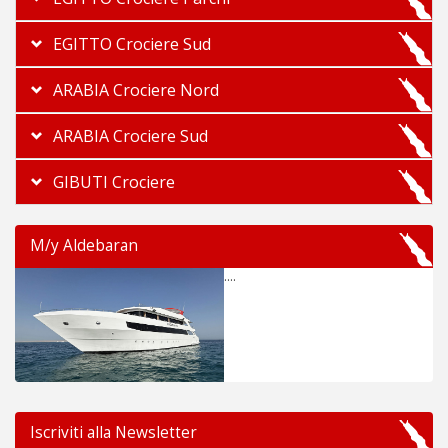
EGITTO Crociere Sud
ARABIA Crociere Nord
ARABIA Crociere Sud
GIBUTI Crociere
M/y Aldebaran
....
Iscriviti alla Newsletter