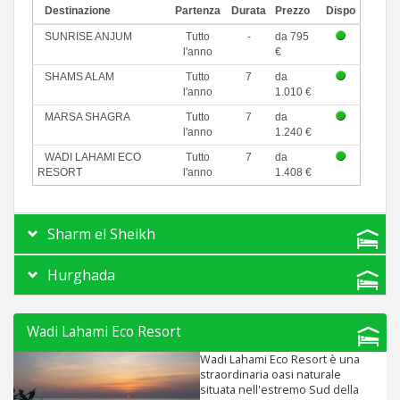
Destinazione
Partenza
Durata
Prezzo
Dispo
SUNRISE ANJUM
Tutto
-
da 795
l'anno
€
SHAMS ALAM
Tutto
7
da
l'anno
1.010 €
MARSA SHAGRA
Tutto
7
da
l'anno
1.240 €
WADI LAHAMI ECO
Tutto
7
da
RESORT
l'anno
1.408 €
Sharm el Sheikh
Hurghada
Wadi Lahami Eco Resort
Wadi Lahami Eco Resort è una
straordinaria oasi naturale
situata nell'estremo Sud della