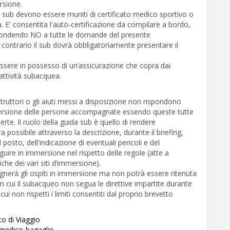
rsione.
 sub devono essere muniti di certificato medico sportivo o
. E' consentita l'auto-certificazione da compilare a bordo,
pondendo NO a tutte le domande del presente
o contrario il sub dovrà obbligatoriamente presentare il
ssere in possesso di un’assicurazione che copra dai
'attività subacquea.
struttori o gli aiuti messi a disposizione non rispondono
mersione delle persone accompagnate essendo queste tutte
erte. Il ruolo della guida sub è quello di rendere
ra possibile attraverso la descrizione, durante il briefing,
l posto, dell'indicazione di eventuali pericoli e del
re in immersione nel rispetto delle regole (atte a
che dei vari siti d’immersione).
nerà gli ospiti in immersione ma non potrà essere ritenuta
n cui il subacqueo non segua le direttive impartite durante
 cui non rispetti i limiti consentiti dal proprio brevetto
to di Viaggio
 medico-bagaglio