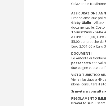
Colazione e trasferiment
ASSICURAZIONE AN
Proponiamo due polizze
Globy Giallo
- Allianz
documentabile. Costo 
TouristPass
- SARA As
a Euro 1.000,00, Euro 
55,00 per pratiche da 
Euro 2.001,00 a Euro 
DOCUMENTI
Le Autorità di frontier
passaporto
con validi
due pagine vuote per l'
VISTO TURISTICO AR
Viene rilasciato a 49 pa
idonei consultare il sit
Si invita a consultar
REGOLAMENTO IMME
Brevetto sub:
Essere 