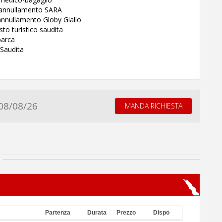
a annullamento SARA
annullamento Globy Giallo
sto turistico saudita
barca
 Saudita
08/08/26
MANDA RICHIESTA
Partenza
Durata
Prezzo
Dispo