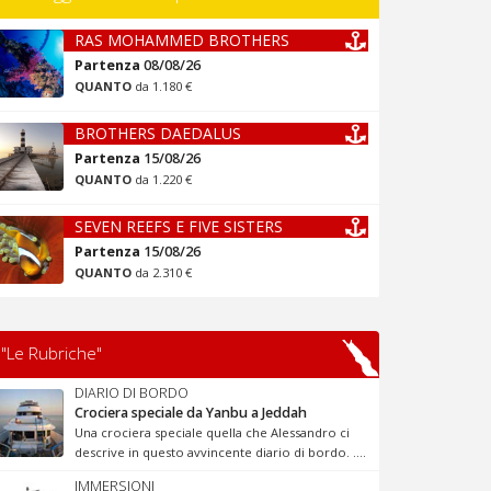
RAS MOHAMMED BROTHERS
Partenza
08/08/26
QUANTO
da 1.180 €
BROTHERS DAEDALUS
Partenza
15/08/26
QUANTO
da 1.220 €
SEVEN REEFS E FIVE SISTERS
Partenza
15/08/26
QUANTO
da 2.310 €
"Le Rubriche"
DIARIO DI BORDO
Crociera speciale da Yanbu a Jeddah
Una crociera speciale quella che Alessandro ci
descrive in questo avvincente diario di bordo. ....
IMMERSIONI