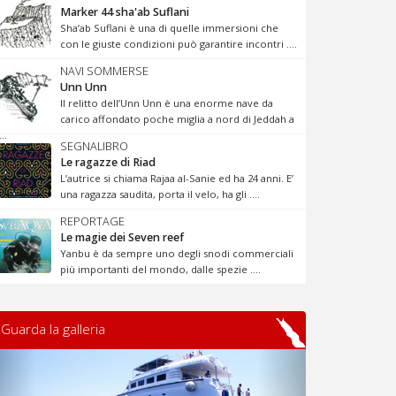
Marker 44 sha'ab Suflani
Sha’ab Suflani è una di quelle immersioni che
con le giuste condizioni può garantire incontri ....
NAVI SOMMERSE
Unn Unn
Il relitto dell’Unn Unn è una enorme nave da
carico affondato poche miglia a nord di Jeddah a
...
SEGNALIBRO
Le ragazze di Riad
L’autrice si chiama Rajaa al-Sanie ed ha 24 anni. E’
una ragazza saudita, porta il velo, ha gli ....
REPORTAGE
Le magie dei Seven reef
Yanbu è da sempre uno degli snodi commerciali
più importanti del mondo, dalle spezie ....
Guarda la galleria
Previous
Next