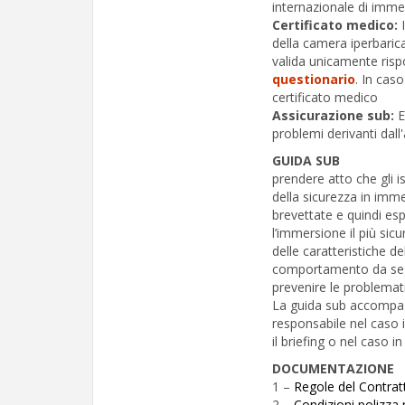
internazionale di imme
Certificato medico:
I
della camera iperbarica
valida unicamente ris
questionario
. In cas
certificato medico
Assicurazione sub:
E
problemi derivanti dall
GUIDA SUB
prendere atto che gli i
della sicurezza in im
brevettate e quindi esp
l’immersione il più sicu
delle caratteristiche de
comportamento da segui
prevenire le problemati
La guida sub accompag
responsabile nel caso i
il briefing o nel caso in
DOCUMENTAZIONE
1 –
Regole del Contrat
2 –
Condizioni polizza