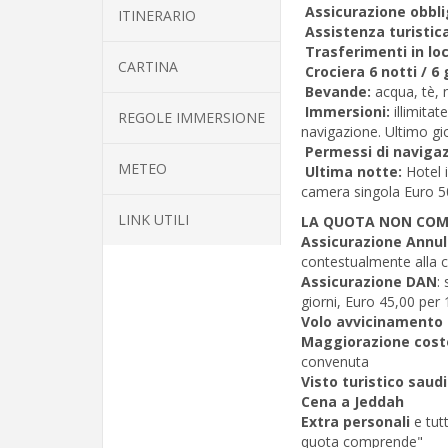
Assicurazione obbli
ITINERARIO
Assistenza turistica
Trasferimenti in lo
CARTINA
Crociera 6 notti / 6 
Bevande:
acqua, tè, 
Immersioni:
illimita
REGOLE IMMERSIONE
navigazione. Ultimo g
Permessi di naviga
METEO
Ultima notte:
Hotel 
camera singola Euro 5
LINK UTILI
LA QUOTA NON CO
Assicurazione Annu
contestualmente alla 
Assicurazione DAN
:
giorni, Euro 45,00 per 
Volo avvicinamento d
Maggiorazione cost
convenuta
Visto turistico saud
Cena a Jeddah
Extra personali
e tut
quota comprende"