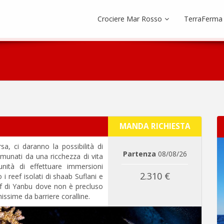
Crociere Mar Rosso
TerraFerma
MANDA RICHIESTA
, ci daranno la possibilità di
Partenza
08/08/26
omunati da una ricchezza di vita
tunità di effettuare immersioni
2.310 €
i reef isolati di shaab Suflani e
ef di Yanbu dove non è precluso
hissime da barriere coralline.
Next