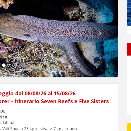
.
aggio dal 08/08/26 al 15/08/26
rer - itinerario Seven Reefs e Five Sisters
NDE
tica
eddah a/r
:
Voli Saudia 23 kg in stiva e 7 kg a mano