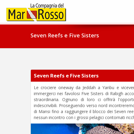
Seven Reefs e Five Sisters
Seven Reefs e Five Sisters
Le crociere oneway da Jeddah a Yanbu e viceversa
immergerci nei favolosi Five Sisters di Rabigh acc
straordinaria. Ognuno di loro ci offrirà l'oppor
indescrivibili. Proseguendo verso nord incontreremo 
di Mansi fino a raggiungere il blocco dei Seven re
nessun incontro con i grossi pelagici contornati ricc
Previous