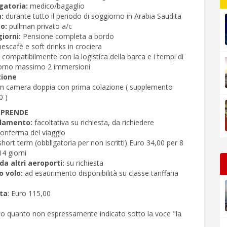
gatoria:
medico/bagaglio
:
durante tutto il periodo di soggiorno in Arabia Saudita
co:
pullman privato a/c
giorni:
Pensione completa a bordo
nescafè e soft drinks in crociera
te compatibilmente con la logistica della barca e i tempi di
iorno massimo 2 immersioni
zione
in camera doppia con prima colazione ( supplemento
0 )
MPRENDE
llamento:
facoltativa su richiesta, da richiedere
conferma del viaggio
 short term (obbligatoria per non iscritti) Euro 34,00 per 8
14 giorni
a altri aeroporti:
su richiesta
o volo:
ad esaurimento disponibilità su classe tariffaria
ita
: Euro 115,00
to quanto non espressamente indicato sotto la voce "la