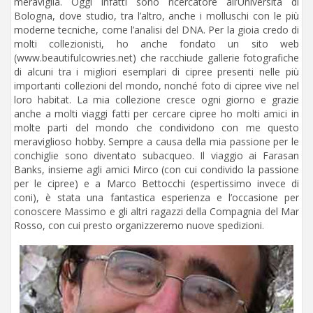
meraviglia. Oggi infatti sono ricercatore all’Università di
Bologna, dove studio, tra l’altro, anche i molluschi con le più
moderne tecniche, come l’analisi del DNA. Per la gioia credo di
molti collezionisti, ho anche fondato un sito web
(www.beautifulcowries.net) che racchiude gallerie fotografiche
di alcuni tra i migliori esemplari di cipree presenti nelle più
importanti collezioni del mondo, nonché foto di cipree vive nel
loro habitat. La mia collezione cresce ogni giorno e grazie
anche a molti viaggi fatti per cercare cipree ho molti amici in
molte parti del mondo che condividono con me questo
meraviglioso hobby. Sempre a causa della mia passione per le
conchiglie sono diventato subacqueo. Il viaggio ai Farasan
Banks, insieme agli amici Mirco (con cui condivido la passione
per le cipree) e a Marco Bettocchi (espertissimo invece di
coni), è stata una fantastica esperienza e l’occasione per
conoscere Massimo e gli altri ragazzi della Compagnia del Mar
Rosso, con cui presto organizzeremo nuove spedizioni.