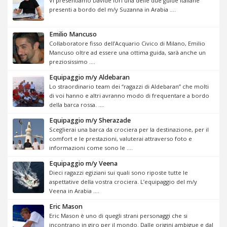
Vi presentiamo Davide Iori una delle due guide italiane
presenti a bordo del m/y Suzanna in Arabia ....
Emilio Mancuso
Collaboratore fisso dell’Acquario Civico di Milano, Emilio
Mancuso oltre ad essere una ottima guida, sarà anche un
preziosissimo ....
Equipaggio m/y Aldebaran
Lo straordinario team dei “ragazzi di Aldebaran” che molti
di voi hanno e altri avranno modo di frequentare a bordo
della barca rossa. ....
Equipaggio m/y Sherazade
Sceglierai una barca da crociera per la destinazione, per il
comfort e le prestazioni, valuterai attraverso foto e
informazioni come sono le ....
Equipaggio m/y Veena
Dieci ragazzi egiziani sui quali sono riposte tutte le
aspettative della vostra crociera. L’equipaggio del m/y
Veena in Arabia ....
Eric Mason
Eric Mason è uno di quegli strani personaggi che si
incontrano in giro per il mondo. Dalle origini ambigue e dal