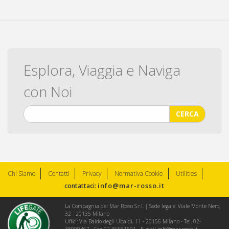
Esplora, Viaggia e Naviga
con Noi
CERCA
Chi Siamo
Contatti
Privacy
Normativa Cookie
Utilities
info@mar-rosso.it
contattaci:
La Compagnia del Mar Rosso S.r.l. | Sede legale: Viale Monte Nero,
32 - 20135 Milano
Uffici: Via Baldo degli Ubaldi, 11 - 20156 Milano - Tel. 02-