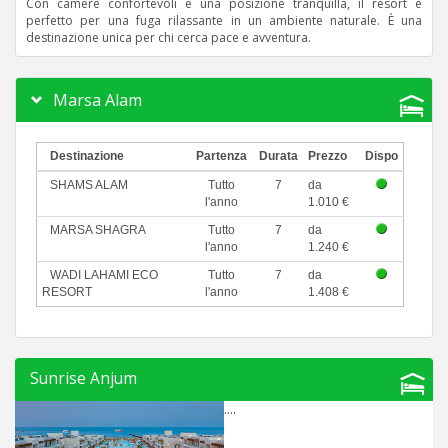
Con camere confortevoli e una posizione tranquilla, il resort è
perfetto per una fuga rilassante in un ambiente naturale. È una
destinazione unica per chi cerca pace e avventura.
Marsa Alam
Destinazione
Partenza
Durata
Prezzo
Dispo
SHAMS ALAM
Tutto
7
da
l'anno
1.010 €
MARSA SHAGRA
Tutto
7
da
l'anno
1.240 €
WADI LAHAMI ECO
Tutto
7
da
RESORT
l'anno
1.408 €
Sunrise Anjum
....