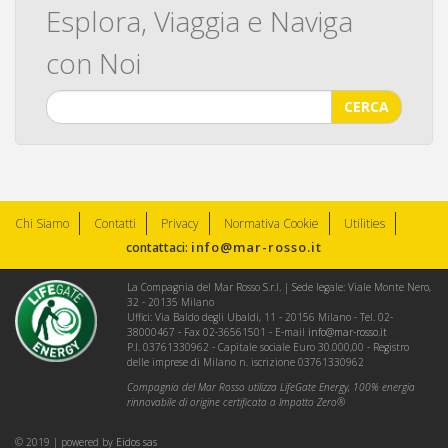
Esplora, Viaggia e Naviga
con Noi
CERCA
Chi Siamo
Contatti
Privacy
Normativa Cookie
Utilities
info@mar-rosso.it
contattaci:
La Compagnia del Mar Rosso S.r.l. | Sede legale: Viale Monte Nero,
32 - 20135 Milano
Uffici: Via Baldo degli Ubaldi, 11 - 20156 Milano - Tel. 02-
38000467 - Fax 02-36561501 - E-mail
info@mar-rosso.it
P.I. 03761330962 - Capitale sociale Euro 30.000,00 - Registro
delle imprese di Milano n. iscrizione 03761330962
Compagnia del Mar Rosso utilizza LifeGate Energy, 100% energia
rinnovabile di origine certificata a Impatto Zero®
© 2019 | powered by
Eidos sas