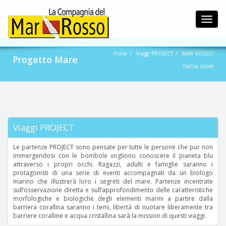
Toggl
navig
Home
Viaggi PROJECT
MAR ROSSO
Progetto Mare
l'eclissi totale
Viaggi PROJECT
Le partenze PROJECT sono pensate per tutte le persone che pur non
immergendosi con le bombole vogliono conoscere il pianeta blu
attraverso i propri occhi. Ragazzi, adulti e famiglie saranno i
protagonisti di una serie di eventi accompagnati da un biologo
marino che illustrerà loro i segreti del mare. Partenze incentrate
sull’osservazione diretta e sull’approfondimento delle caratteristiche
morfologiche e biologiche degli elementi marini a partire dalla
barriera corallina saranno i temi, libertà di nuotare liberamente tra
barriere coralline e acqua cristallina sarà la mission di questi viaggi.