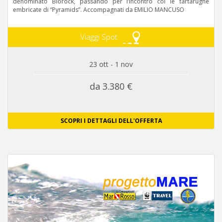
denominato Biorock, passando per l’incontro col le tartarughe
embricate di “Pyramids”. Accompagnati da EMILIO MANCUSO
Viaggi Spot
23 ott - 1 nov
da 3.380 €
SCOPRI I DETTAGLI DELL'OFFERTA