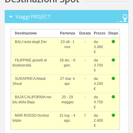
Viaggi PROJECT
Destinazione
Partenza
Durata
Prezzo
Dispo
BALI isola degli Dei
23 ott - 1
-
da
nov
3.380
€
FILIPPINE gioielli di
26 dic. - 6
-
da
biodiversità
gen.
3.700
€
SUDAFRICA Aliwal
27 mar. 4
-
da
Shoal
apr.
4.200
€
BAJA CALIFORNIA nel
20 - 29
-
da
blu della Baja
maggio
4.750
€
MAR ROSSO l'eclissi
31 lug. - 4
7
da
totale
ago.
2.400
€