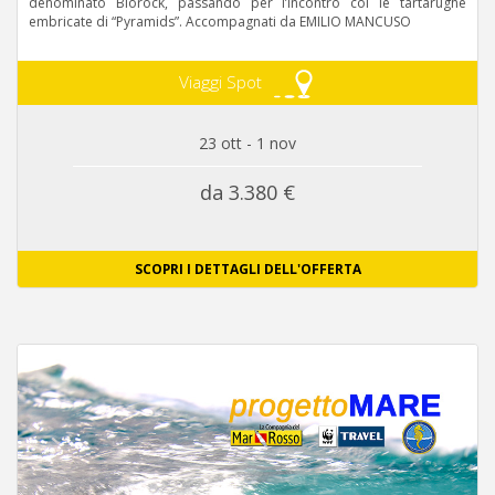
denominato Biorock, passando per l’incontro col le tartarughe
embricate di “Pyramids”. Accompagnati da EMILIO MANCUSO
Viaggi Spot
23 ott - 1 nov
da 3.380 €
SCOPRI I DETTAGLI DELL'OFFERTA