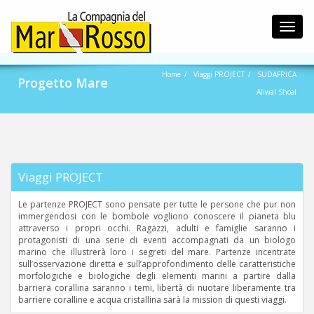
Toggl
navig
Home
Viaggi PROJECT
SUDAFRICA
Progetto Mare
Aliwal Shoal
Viaggi PROJECT
Le partenze PROJECT sono pensate per tutte le persone che pur non
immergendosi con le bombole vogliono conoscere il pianeta blu
attraverso i propri occhi. Ragazzi, adulti e famiglie saranno i
protagonisti di una serie di eventi accompagnati da un biologo
marino che illustrerà loro i segreti del mare. Partenze incentrate
sull’osservazione diretta e sull’approfondimento delle caratteristiche
morfologiche e biologiche degli elementi marini a partire dalla
barriera corallina saranno i temi, libertà di nuotare liberamente tra
barriere coralline e acqua cristallina sarà la mission di questi viaggi.