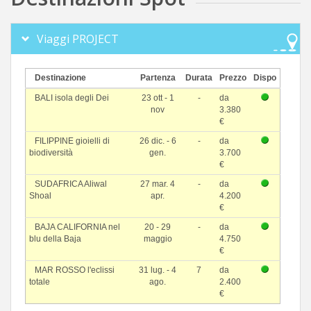
Viaggi PROJECT
Destinazione
Partenza
Durata
Prezzo
Dispo
BALI isola degli Dei
23 ott - 1
-
da
nov
3.380
€
FILIPPINE gioielli di
26 dic. - 6
-
da
biodiversità
gen.
3.700
€
SUDAFRICA Aliwal
27 mar. 4
-
da
Shoal
apr.
4.200
€
BAJA CALIFORNIA nel
20 - 29
-
da
blu della Baja
maggio
4.750
€
MAR ROSSO l'eclissi
31 lug. - 4
7
da
totale
ago.
2.400
€