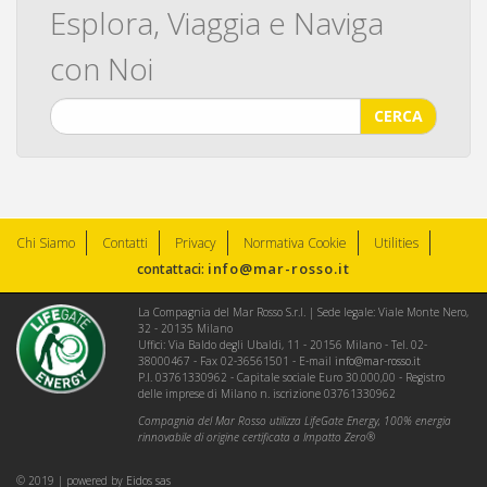
Esplora, Viaggia e Naviga
con Noi
CERCA
Chi Siamo
Contatti
Privacy
Normativa Cookie
Utilities
info@mar-rosso.it
contattaci:
La Compagnia del Mar Rosso S.r.l. | Sede legale: Viale Monte Nero,
32 - 20135 Milano
Uffici: Via Baldo degli Ubaldi, 11 - 20156 Milano - Tel. 02-
38000467 - Fax 02-36561501 - E-mail
info@mar-rosso.it
P.I. 03761330962 - Capitale sociale Euro 30.000,00 - Registro
delle imprese di Milano n. iscrizione 03761330962
Compagnia del Mar Rosso utilizza LifeGate Energy, 100% energia
rinnovabile di origine certificata a Impatto Zero®
© 2019 | powered by
Eidos sas