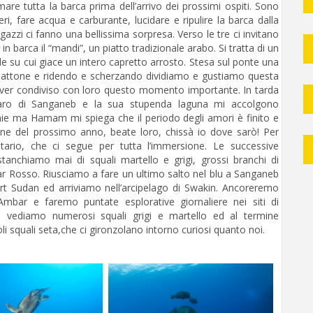
emare tutta la barca prima dell’arrivo dei prossimi ospiti. Sono
veri, fare acqua e carburante, lucidare e ripulire la barca dalla
azzi ci fanno una bellissima sorpresa. Verso le tre ci invitano
barca il “mandi”, un piatto tradizionale arabo. Si tratta di un
e su cui giace un intero capretto arrosto. Stesa sul ponte una
piattone e ridendo e scherzando dividiamo e gustiamo questa
 aver condiviso con loro questo momento importante. In tarda
il faro di Sanganeb e la sua stupenda laguna mi accolgono
ie ma Hamam mi spiega che il periodo degli amori è finito e
ne del prossimo anno, beate loro, chissà io dove sarò! Per
tario, che ci segue per tutta l’immersione. Le successive
anchiamo mai di squali martello e grigi, grossi branchi di
el Mar Rosso. Riusciamo a fare un ultimo salto nel blu a Sanganeb
ort Sudan ed arriviamo nell’arcipelago di Swakin. Ancoreremo
Ambar e faremo puntate esplorative giornaliere nei siti di
 vediamo numerosi squali grigi e martello ed al termine
li squali seta,che ci gironzolano intorno curiosi quanto noi.