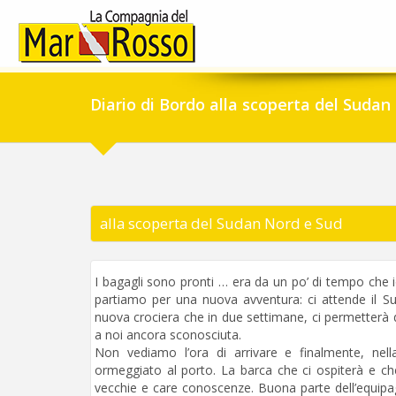
Diario di Bordo alla scoperta del Sudan
alla scoperta del Sudan Nord e Sud
I bagagli sono pronti … era da un po’ di tempo che 
partiamo per una nuova avventura: ci attende il 
nuova crociera che in due settimane, ci permetterà d
a noi ancora sconosciuta.
Non vediamo l’ora di arrivare e finalmente, nel
ormeggiato al porto. La barca che ci ospiterà e che
vecchie e care conoscenze. Buona parte dell’equipagg