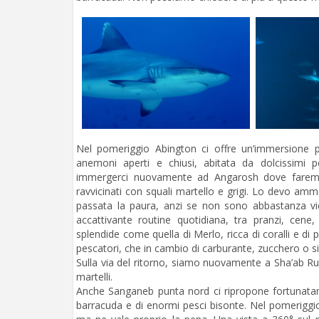
Nel pomeriggio Abington ci offre un’immersione p
anemoni aperti e chiusi, abitata da dolcissimi 
immergerci nuovamente ad Angarosh dove faremo 
ravvicinati con squali martello e grigi. Lo devo am
passata la paura, anzi se non sono abbastanza vic
accattivante routine quotidiana, tra pranzi, cene
splendide come quella di Merlo, ricca di coralli e di 
pescatori, che in cambio di carburante, zucchero o s
Sulla via del ritorno, siamo nuovamente a Sha’ab Rum
martelli.
Anche Sanganeb punta nord ci ripropone fortunatame
barracuda e di enormi pesci bisonte. Nel pomeriggio 