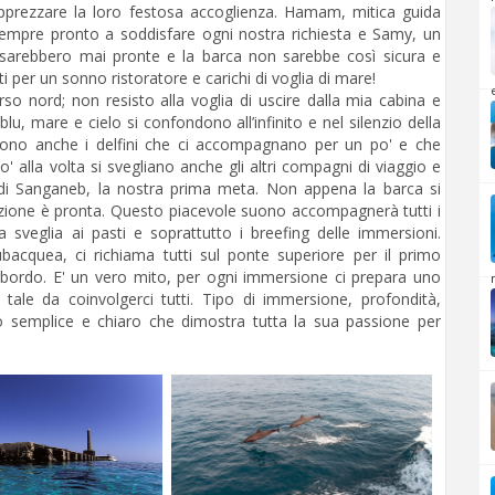
apprezzare la loro festosa accoglienza. Hamam, mitica guida
mpre pronto a soddisfare ogni nostra richiesta e Samy, un
sarebbero mai pronte e la barca non sarebbe così sicura e
i per un sonno ristoratore e carichi di voglia di mare!
erso nord; non resisto alla voglia di uscire dalla mia cabina e
u, mare e cielo si confondono all’infinito e nel silenzio della
 sono anche i delfini che ci accompagnano per un po' e che
' alla volta si svegliano anche gli altri compagni di viaggio e
ro di Sanganeb, la nostra prima meta. Non appena la barca si
azione è pronta. Questo piacevole suono accompagnerà tutti i
 sveglia ai pasti e soprattutto i breefing delle immersioni.
bacquea, ci richiama tutti sul ponte superiore per il primo
 a bordo. E' un vero mito, per ogni immersione ci prepara uno
ale da coinvolgerci tutti. Tipo di immersione, profondità,
do semplice e chiaro che dimostra tutta la sua passione per