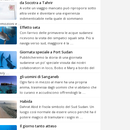
da Socotra a Tahrir
A volte un viaggio mancato può riproporsi sotto
altra veste e diventare una esperienza
indimenticabile nella quale di sommano
emozioni e ....
Effetto seta
Con l'arrivo delle primavera le acque sudanesi
ricevono la visita dei simpatici squali seta. Più si
naviga verso sud, maggiore è la ....
Giornata speciale a Port Sudan
Pubblicheremo la storia di una giornata
sudanese un po’ speciale vissuta dai nostri
collaboratori in loco, Bobo e Mary a bordo del
m/y ....
gli uomini di Sanganeb
Ogni faro in mezzo al mare ha una propria
anima, trasmessa dagli uomini che vi abitano che
lo curano e accudiscono offrendogli la ....
Habida
Dahrat Abid è l'isola simbolo del Sud Sudan. Un
luogo così normale da essere unico perchè ha il
potere magico di tramutare i sogni in ....
Il giorno tanto atteso