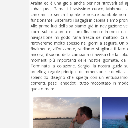
Arabia ed è una gioia anche per noi ritrovarli ed 
subacquea, Gamal il bravissimo cuoco, Mahmud, se
caro amico senza il quale le nostre bombole non 
funzionante! Sistemati i bagagli in cabina siamo pront
Alle prime luci dell’alba siamo già in navigazione v
corro subito a prua: eccomi finalmente in mezzo al bl
navigazione mi godo l’aria fresca del mattino! Ci
ritroveremo molto spesso nei giorni a seguire. Un po
finalmente, all’orizzonte, vediamo stagliarsi il fa
ancora, il suono della campana ci avvisa che la col
momenti più importanti delle nostre giornate, dalla
Terminata la colazione, Sergio, la nostra guida su
breefing: regole principali di immersione e di vita
splendido disegno che spiega con un entusiasmo t
correnti, pesci, aneddoti, tutto raccontato in mo
questo mare.