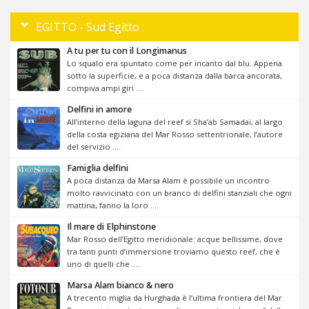
EGITTO - Sud Egitto
A tu per tu con il Longimanus
Lo squalo era spuntato come per incanto dal blu. Appena
sotto la superficie, e a poca distanza dalla barca ancorata,
compiva ampi giri ....
Delfini in amore
All’interno della laguna del reef si Sha’ab Samadai, al largo
della costa egiziana del Mar Rosso settentrionale, l’autore
del servizio ....
Famiglia delfini
A poca distanza da Marsa Alam è possibile un incontro
molto ravvicinato con un branco di delfini stanziali che ogni
mattina, fanno la loro ....
Il mare di Elphinstone
Mar Rosso dell’Egitto meridionale: acque bellissime, dove
tra tanti punti d’immersione troviamo questo reef, che è
uno di quelli che ....
Marsa Alam bianco & nero
A trecento miglia da Hurghada è l’ultima frontiera del Mar