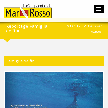
Toggl
navig
Reportage Famiglia
Home
EGITTO - Sud Egitto
delfini
Reportage
Famiglia delfini
Previous
Next