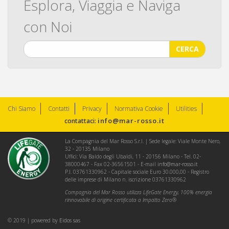
Esplora, Viaggia e Naviga
con Noi
CERCA
Chi Siamo
Contatti
Privacy
Normativa Cookie
Utilities
info@mar-rosso.it
contattaci:
La Compagnia del Mar Rosso S.r.l. | Sede legale: Viale Monte Nero,
32 - 20135 Milano
Uffici: Via Baldo degli Ubaldi, 11 - 20156 Milano - Tel. 02-
38000467 - Fax 02-36561501 - E-mail
info@mar-rosso.it
P.I. 03761330962 - Capitale sociale Euro 30.000,00 - Registro
delle imprese di Milano n. iscrizione 03761330962
Compagnia del Mar Rosso utilizza LifeGate Energy, 100% energia
rinnovabile di origine certificata a Impatto Zero®
© 2019 | powered by
Eidos sas