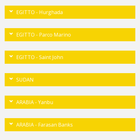
EGITTO - Hurghada
EGITTO - Parco Marino
EGITTO - Saint John
SUDAN
ARABIA - Yanbu
ARABIA - Farasan Banks