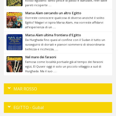
Rosso egiziano: tanto pesce di passo e stanziale, reef dalle
pareti ricoperte ....
Marsa Alam cercando un altro Egitto
Vorreste conoscere qualcosa di diverso anziché il solito
Egitto? Magari vi ispira Marsa Alam, ma vorreste affidarvi
all’esperienza di un ....
Marsa Alam ultima frontiera d'Egitto
Da Hurghada fino quasi al confine con il Sudan è tutto un
susseguirsi di dorsali e pianori sommersi di straordinaria
bellezza e ricchezza, ....
Nel mare dei faraoni
Famosa come località portuale già al tempo dei faraoni
egizi, El Quseir oggi è solo un piccolo villaggio a sud di
Hurghada. Ma il suo ....
MAR ROSSO
EGITTO - Gubal