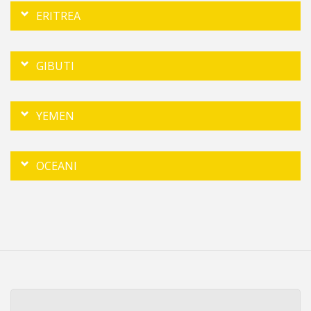
ERITREA
GIBUTI
YEMEN
OCEANI