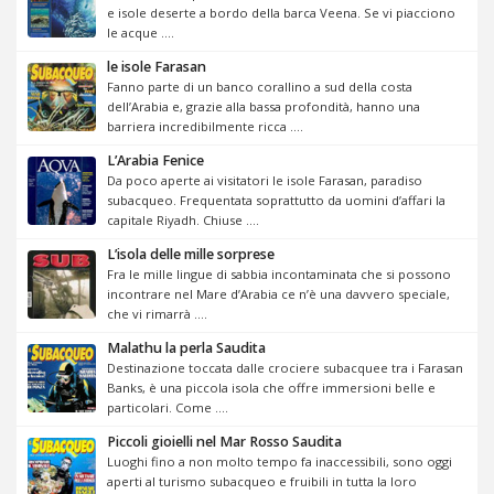
e isole deserte a bordo della barca Veena. Se vi piacciono
le acque ....
le isole Farasan
Fanno parte di un banco corallino a sud della costa
dell’Arabia e, grazie alla bassa profondità, hanno una
barriera incredibilmente ricca ....
L’Arabia Fenice
Da poco aperte ai visitatori le isole Farasan, paradiso
subacqueo. Frequentata soprattutto da uomini d’affari la
capitale Riyadh. Chiuse ....
L’isola delle mille sorprese
Fra le mille lingue di sabbia incontaminata che si possono
incontrare nel Mare d’Arabia ce n’è una davvero speciale,
che vi rimarrà ....
Malathu la perla Saudita
Destinazione toccata dalle crociere subacquee tra i Farasan
Banks, è una piccola isola che offre immersioni belle e
particolari. Come ....
Piccoli gioielli nel Mar Rosso Saudita
Luoghi fino a non molto tempo fa inaccessibili, sono oggi
aperti al turismo subacqueo e fruibili in tutta la loro