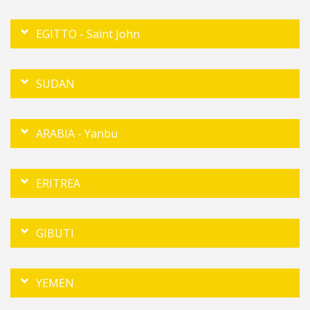
EGITTO - Saint John
SUDAN
ARABIA - Yanbu
ERITREA
GIBUTI
YEMEN