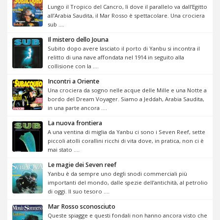
Lungo il Tropico del Cancro, lì dove il parallelo va dall’Egitto
all’Arabia Saudita, il Mar Rosso è spettacolare. Una crociera
sub ....
Il mistero dello Jouna
Subito dopo avere lasciato il porto di Yanbu si incontra il
relitto di una nave affondata nel 1914 in seguito alla
collisione con la ....
Incontri a Oriente
Una crociera da sogno nelle acque delle Mille e una Notte a
bordo del Dream Voyager. Siamo a Jeddah, Arabia Saudita,
in una parte ancora ....
La nuova frontiera
A una ventina di miglia da Yanbu ci sono i Seven Reef, sette
piccoli atolli corallini ricchi di vita dove, in pratica, non ci è
mai stato ....
Le magie dei Seven reef
Yanbu è da sempre uno degli snodi commerciali più
importanti del mondo, dalle spezie dell’antichità, al petrolio
di oggi. Il suo tesoro ....
Mar Rosso sconosciuto
Queste spiagge e questi fondali non hanno ancora visto che