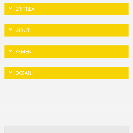
ERITREA
GIBUTI
YEMEN
OCEANI