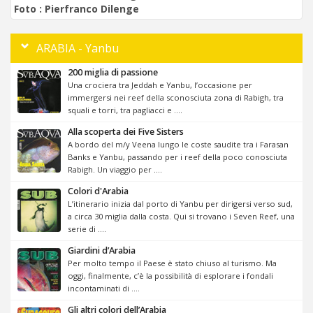
Foto :
Pierfranco Dilenge
ARABIA - Yanbu
200 miglia di passione
Una crociera tra Jeddah e Yanbu, l’occasione per
immergersi nei reef della sconosciuta zona di Rabigh, tra
squali e torri, tra pagliacci e ....
Alla scoperta dei Five Sisters
A bordo del m/y Veena lungo le coste saudite tra i Farasan
Banks e Yanbu, passando per i reef della poco conosciuta
Rabigh. Un viaggio per ....
Colori d'Arabia
L’itinerario inizia dal porto di Yanbu per dirigersi verso sud,
a circa 30 miglia dalla costa. Qui si trovano i Seven Reef, una
serie di ....
Giardini d’Arabia
Per molto tempo il Paese è stato chiuso al turismo. Ma
oggi, finalmente, c’è la possibilità di esplorare i fondali
incontaminati di ....
Gli altri colori dell’Arabia