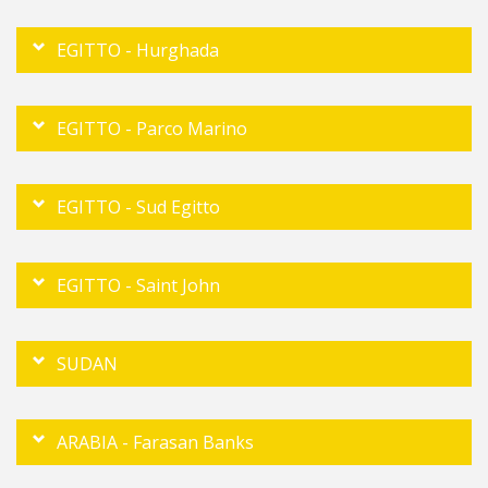
EGITTO - Hurghada
EGITTO - Parco Marino
EGITTO - Sud Egitto
EGITTO - Saint John
SUDAN
ARABIA - Farasan Banks