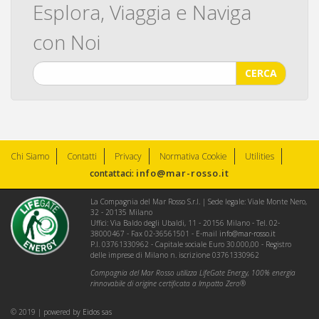
Esplora, Viaggia e Naviga
con Noi
CERCA
Chi Siamo
Contatti
Privacy
Normativa Cookie
Utilities
info@mar-rosso.it
contattaci:
La Compagnia del Mar Rosso S.r.l. | Sede legale: Viale Monte Nero,
32 - 20135 Milano
Uffici: Via Baldo degli Ubaldi, 11 - 20156 Milano - Tel. 02-
38000467 - Fax 02-36561501 - E-mail
info@mar-rosso.it
P.I. 03761330962 - Capitale sociale Euro 30.000,00 - Registro
delle imprese di Milano n. iscrizione 03761330962
Compagnia del Mar Rosso utilizza LifeGate Energy, 100% energia
rinnovabile di origine certificata a Impatto Zero®
© 2019 | powered by
Eidos sas