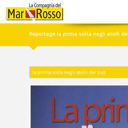
Reportage la prima volta negli atolli de
la prima volta negli atolli del sud
Previous