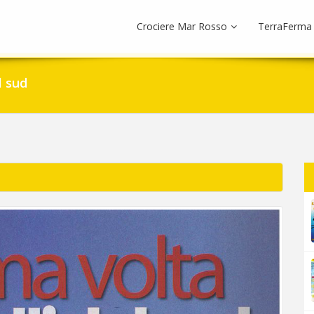
Crociere Mar Rosso
TerraFerma
l sud
Next