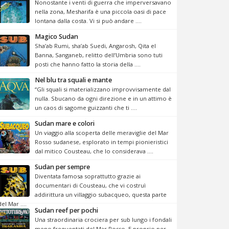
Nonostante i venti di guerra che imperversavano
nella zona, Mesharifa è una piccola oasi di pace
lontana dalla costa. Vi si può andare ....
Magico Sudan
Sha’ab Rumi, sha’ab Suedi, Angarosh, Qita el
Banna, Sanganeb, relitto dell’Umbria sono tuti
posti che hanno fatto la storia della ....
Nel blu tra squali e mante
“Gli squali si materializzano improvvisamente dal
nulla. Sbucano da ogni direzione e in un attimo è
un caos di sagome guizzanti che ti ....
Sudan mare e colori
Un viaggio alla scoperta delle meraviglie del Mar
Rosso sudanese, esplorato in tempi pionieristici
dal mitico Cousteau, che lo considerava ....
Sudan per sempre
Diventata famosa soprattutto grazie ai
documentari di Cousteau, che vi costruì
addirittura un villaggio subacqueo, questa parte
del Mar ....
Sudan reef per pochi
Una straordinaria crociera per sub lungo i fondali
meno frequentati del Mar Rosso. E proprio per