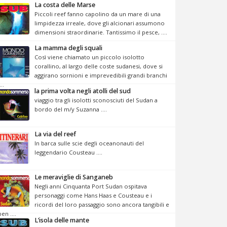
La costa delle Marse
Piccoli reef fanno capolino da un mare di una
limpidezza irreale, dove gli alcionari assumono
dimensioni straordinarie. Tantissimo il pesce, ....
La mamma degli squali
Così viene chiamato un piccolo isolotto
corallino, al largo delle coste sudanesi, dove si
aggirano sornioni e imprevedibili grandi branchi
...
la prima volta negli atolli del sud
viaggio tra gli isolotti sconosciuti del Sudan a
bordo del m/y Suzanna ....
La via del reef
In barca sulle scie degli oceanonauti del
leggendario Cousteau ....
Le meraviglie di Sanganeb
Negli anni Cinquanta Port Sudan ospitava
personaggi come Hans Haas e Cousteau e i
ricordi del loro passaggio sono ancora tangibili e
ben ....
L’isola delle mante