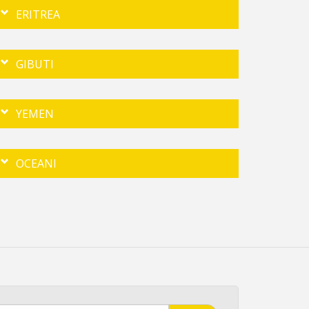
ERITREA
GIBUTI
YEMEN
OCEANI