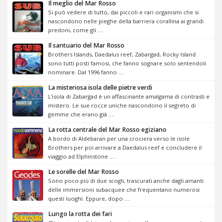
Il meglio del Mar Rosso
Si può vedere di tutto, dai piccoli e rari organismi che si
nascondono nelle pieghe della barriera corallina ai grandi
predoni, come gli ....
Il santuario del Mar Rosso
Brothers Islands, Daedalus reef, Zabargad, Rocky Island
sono tutti posti famosi, che fanno sognare solo sentendoli
nominare. Dal 1996 fanno ....
La misteriosa isola delle pietre verdi
L’isola di Zabargad è un affascinante amalgama di contrasti e
mistero. Le sue rocce uniche nascondono il segreto di
gemme che erano già ....
La rotta centrale del Mar Rosso egiziano
A bordo di Aldebaran per una crociera verso le isole
Brothers per poi arrivare a Daedalus reef e concludere il
viaggio ad Elphinstone ....
Le sorelle del Mar Rosso
Sono poco più di due scogli, trascurati anche dagli amanti
delle immersioni subacquee che frequentano numerosi
questi luoghi. Eppure, dopo ....
Lungo la rotta dei fari