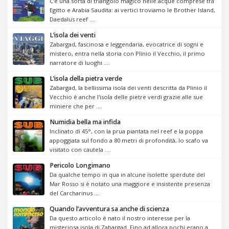
C’è una sorta di triangolo magico nelle acque comprese tra
Egitto e Arabia Saudita: ai vertici troviamo le Brother Island,
Daedalus reef ....
L’isola dei venti
Zabargad, fascinosa e leggendaria, evocatrice di sogni e
mistero, entra nella storia con Plinio il Vecchio, il primo
narratore di luoghi ....
L’isola della pietra verde
Zabargad, la bellissima isola dei venti descritta da Plinio il
Vecchio è anche l'isola delle pietre verdi grazie alle sue
miniere che per ....
Numidia bella ma infida
Inclinato di 45°, con la prua piantata nel reef e la poppa
appoggiata sul fondo a 80 metri di profondità, lo scafo va
visitato con cautela ....
Pericolo Longimano
Da qualche tempo in qua in alcune isolette sperdute del
Mar Rosso si è notato una maggiore e insistente presenza
del Carcharinus ....
Quando l’avventura sa anche di scienza
Da questo articolo è nato il nostro interesse per la
misteriosa isola di Zabargad. Fino ad allora pochi erano a