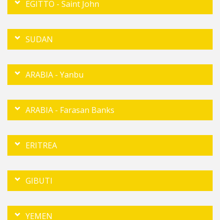
EGITTO - Saint John
SUDAN
ARABIA - Yanbu
ARABIA - Farasan Banks
ERITREA
GIBUTI
YEMEN