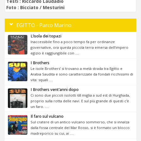
Testi :
Riccardo Laudadio
Foto :
Bicciato / Mesturini
EGITTO - Parco Marino
L’isola dei topazi
Inaccessibile fino a poco tempo fa per ordinanze
governative, ora questa piccola terra emersa dell’impero
egizio è raggiungibile con ....
I Brothers
Le isole Brothers’ si trovano a metà strada tra Egitto e
Arabia Saudita e sono caratterizzate da fondali ricchissimi di
vita: squali ....
I Brothers vent’anni dopo
Ci sono due piccoli isolotti 68 miglia a sud est di Hurghada,
proprio sulla rotta delle navi. E sul più grande di questi c’è
un faro. ....
Il faro sul vulcano
Sul cratere di un antico vulcano sommerso, che si innalza
dalla fossa centrale del Mar Rosso, si è formato un blocco
madreporico su cui, ai ....