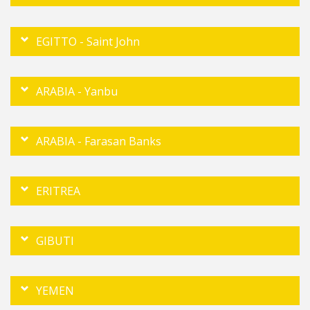
EGITTO - Saint John
ARABIA - Yanbu
ARABIA - Farasan Banks
ERITREA
GIBUTI
YEMEN