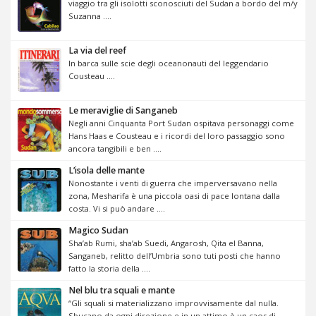
viaggio tra gli isolotti sconosciuti del Sudan a bordo del m/y
Suzanna ....
La via del reef
In barca sulle scie degli oceanonauti del leggendario
Cousteau ....
Le meraviglie di Sanganeb
Negli anni Cinquanta Port Sudan ospitava personaggi come
Hans Haas e Cousteau e i ricordi del loro passaggio sono
ancora tangibili e ben ....
L’isola delle mante
Nonostante i venti di guerra che imperversavano nella
zona, Mesharifa è una piccola oasi di pace lontana dalla
costa. Vi si può andare ....
Magico Sudan
Sha’ab Rumi, sha’ab Suedi, Angarosh, Qita el Banna,
Sanganeb, relitto dell’Umbria sono tuti posti che hanno
fatto la storia della ....
Nel blu tra squali e mante
“Gli squali si materializzano improvvisamente dal nulla.
Sbucano da ogni direzione e in un attimo è un caos di