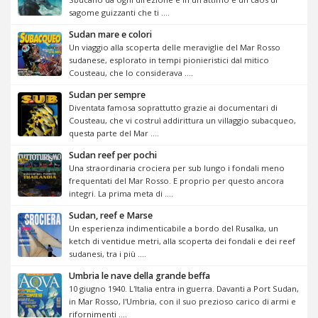
sagome guizzanti che ti ....
Sudan mare e colori
Un viaggio alla scoperta delle meraviglie del Mar Rosso
sudanese, esplorato in tempi pionieristici dal mitico
Cousteau, che lo considerava ....
Sudan per sempre
Diventata famosa soprattutto grazie ai documentari di
Cousteau, che vi costruì addirittura un villaggio subacqueo,
questa parte del Mar ....
Sudan reef per pochi
Una straordinaria crociera per sub lungo i fondali meno
frequentati del Mar Rosso. E proprio per questo ancora
integri. La prima meta di ....
Sudan, reef e Marse
Un esperienza indimenticabile a bordo del Rusalka, un
ketch di ventidue metri, alla scoperta dei fondali e dei reef
sudanesi, tra i più ....
Umbria le nave della grande beffa
10 giugno 1940. L'Italia entra in guerra. Davanti a Port Sudan,
in Mar Rosso, l'Umbria, con il suo prezioso carico di armi e
rifornimenti ....