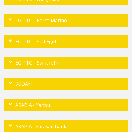
EGITTO - Parco Marino
EGITTO - Sud Egitto
EGITTO - Saint John
SUDAN
ARABIA - Yanbu
ARABIA - Farasan Banks