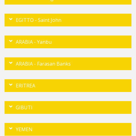
EGITTO - Saint John
ARABIA - Yanbu
ARABIA - Farasan Banks
ERITREA
GIBUTI
YEMEN