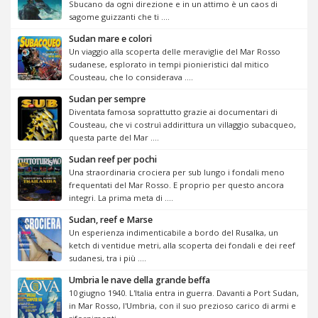
Sbucano da ogni direzione e in un attimo è un caos di
sagome guizzanti che ti ....
Sudan mare e colori
Un viaggio alla scoperta delle meraviglie del Mar Rosso
sudanese, esplorato in tempi pionieristici dal mitico
Cousteau, che lo considerava ....
Sudan per sempre
Diventata famosa soprattutto grazie ai documentari di
Cousteau, che vi costruì addirittura un villaggio subacqueo,
questa parte del Mar ....
Sudan reef per pochi
Una straordinaria crociera per sub lungo i fondali meno
frequentati del Mar Rosso. E proprio per questo ancora
integri. La prima meta di ....
Sudan, reef e Marse
Un esperienza indimenticabile a bordo del Rusalka, un
ketch di ventidue metri, alla scoperta dei fondali e dei reef
sudanesi, tra i più ....
Umbria le nave della grande beffa
10 giugno 1940. L'Italia entra in guerra. Davanti a Port Sudan,
in Mar Rosso, l'Umbria, con il suo prezioso carico di armi e