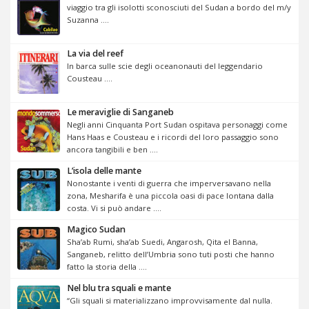
viaggio tra gli isolotti sconosciuti del Sudan a bordo del m/y
Suzanna ....
La via del reef
In barca sulle scie degli oceanonauti del leggendario
Cousteau ....
Le meraviglie di Sanganeb
Negli anni Cinquanta Port Sudan ospitava personaggi come
Hans Haas e Cousteau e i ricordi del loro passaggio sono
ancora tangibili e ben ....
L’isola delle mante
Nonostante i venti di guerra che imperversavano nella
zona, Mesharifa è una piccola oasi di pace lontana dalla
costa. Vi si può andare ....
Magico Sudan
Sha’ab Rumi, sha’ab Suedi, Angarosh, Qita el Banna,
Sanganeb, relitto dell’Umbria sono tuti posti che hanno
fatto la storia della ....
Nel blu tra squali e mante
“Gli squali si materializzano improvvisamente dal nulla.