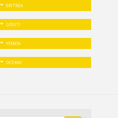
ERITREA
GIBUTI
YEMEN
OCEANI