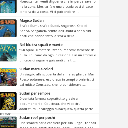
Nonostante i venti di guerra che imperversavano
nella zona, Mesharifa è una piccola oasi di pace
lontana dalla costa. Vi si può andare ....
Magico Sudan
Sha’ab Rumi, sha’ab Suedi, Angarosh, Qita el
Banna, Sanganeb, relitto dell’Umbria sono tuti
posti che hanno fatto la storia della ....
Nel blu tra squali e mante
“Gli squali si materializzano improvvisamente dal
nulla. Sbucano da ogni direzione e in un attimo è
un caos di sagome guizzanti che ti ....
Sudan mare e colori
Un viaggio alla scoperta delle meraviglie del Mar
Rosso sudanese, esplorato in tempi pionieristici
dal mitico Cousteau, che lo considerava ....
Sudan per sempre
Diventata famosa soprattutto grazie ai
documentari di Cousteau, che vi costruì
addirittura un villaggio subacqueo, questa parte
del Mar ....
Sudan reef per pochi
Una straordinaria crociera per sub lungo i fondali
meno frequentati del Mar Rosso. E proprio per