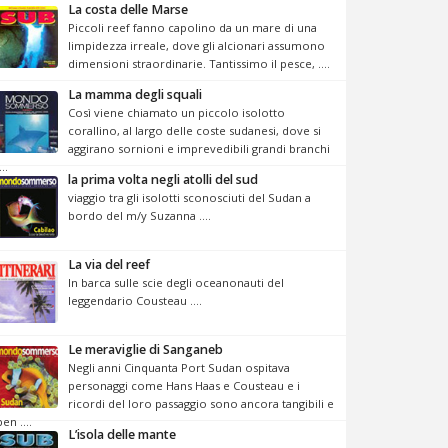
La costa delle Marse
Piccoli reef fanno capolino da un mare di una
limpidezza irreale, dove gli alcionari assumono
dimensioni straordinarie. Tantissimo il pesce, ....
La mamma degli squali
Così viene chiamato un piccolo isolotto
corallino, al largo delle coste sudanesi, dove si
aggirano sornioni e imprevedibili grandi branchi
...
la prima volta negli atolli del sud
viaggio tra gli isolotti sconosciuti del Sudan a
bordo del m/y Suzanna ....
La via del reef
In barca sulle scie degli oceanonauti del
leggendario Cousteau ....
Le meraviglie di Sanganeb
Negli anni Cinquanta Port Sudan ospitava
personaggi come Hans Haas e Cousteau e i
ricordi del loro passaggio sono ancora tangibili e
ben ....
L’isola delle mante