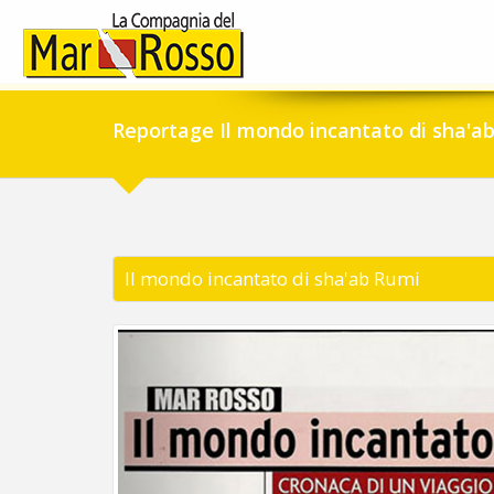
Reportage Il mondo incantato di sha'a
Il mondo incantato di sha'ab Rumi
Previous