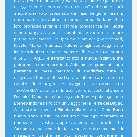
tratta di volo meno prestigiosa ma decisamente più breve
e leggermente meno costosa. Lo staff del Sudan sarà
ancora una volta capitanato dai mitici Sergio e Hamam,
ormai parti integranti della fauna marina Sudanese! La
loro professionalita' e profonda conoscenza dei luoghi
sono una garanzia per la riuscita delle crociere nel mare
piu' bello del mondo! Un grazie di cuore alle guide: Ahmed,
Fausto, Marco, Gianluca, Valerie e agli equipaggi delle
imbarcazioni che ci hanno sempre affiancato. Il calendario
di SPOT PROJECT è altrettanto fitto di nuove iniziative che
potranno accontentare tutti. Abbiamo programmato una
partenza al mese cercando di soddisfare tutte le
esigenze. Il Komodo Resort sarà per il terzo anno il nostro
cavallo di battaglia nei viaggi di ALTRIMARI. Con
TERRAFERMA saremo in Eritrea con una sosta alle isole
Dahlak il 17 marzo, a fine maggio in Tibet e poiÂ agosto in
Borneo Indonesiano con un viaggio nelle Terre dei Dayak.
A ottobre di nuovo in Etiopia nella Valle dell'Omo. Buon
nuovo anno a tutti voi cari amici che ogni momento ci
rinnovate il vostro apprezzamento per quello che
facciamo e per come lo facciamo. Non finiremo mai di
ringraziarvi perchè se oggi possiamo continuare a