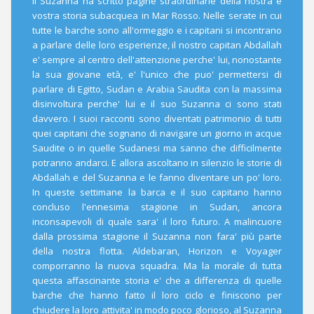
il Suzanna ha scritto pagine straordinarie della nostra e
vostra storia subacquea in Mar Rosso. Nelle serate in cui
tutte le barche sono all'ormeggio e i capitani si incontrano
a parlare delle loro esperienze, il nostro capitan Abdallah
e' sempre al centro dell'attenzione perche' lui, nonostante
la sua giovane età, e' l'unico che puo' permettersi di
parlare di Egitto, Sudan e Arabia Saudita con la massima
disinvoltura perche' lui e il suo Suzanna ci sono stati
davvero. I suoi racconti sono diventati patrimonio di tutti
quei capitani che sognano di navigare un giorno in acque
Saudite o in quelle Sudanesi ma sanno che difficilmente
potranno andarci. E allora ascoltano in silenzio le storie di
Abdallah e del Suzanna e le fanno diventare un po' loro.
In queste settimane la barca e il suo capitano hanno
concluso l'ennesima stagione in Sudan, ancora
inconsapevoli di quale sara' il loro futuro. A malincuore
dalla prossima stagione il Suzanna non fara' più parte
della nostra flotta. Aldebaran, Horizon e Voyager
comporranno la nuova squadra. Ma la morale di tutta
questa affascinante storia e' che a differenza di quelle
barche che hanno fatto il loro ciclo e finiscono per
chiudere la loro attivita' in modo poco glorioso, al Suzanna