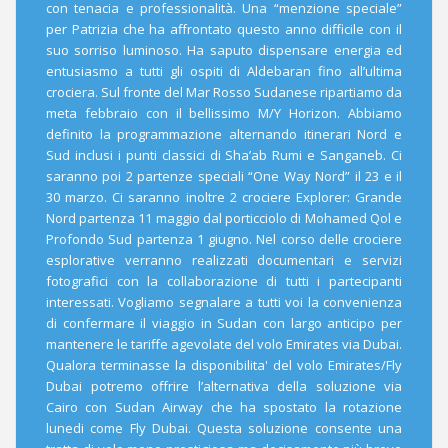
con tenacia e professionalità. Una “menzione speciale”
per Patrizia che ha affrontato questo anno difficile con il
suo sorriso luminoso. Ha saputo dispensare energia ed
entusiasmo a tutti gli ospiti di Aldebaran fino all’ultima
crociera. Sul fronte del Mar Rosso Sudanese ripartiamo da
meta febbraio con il bellissimo M/Y Horizon. Abbiamo
definito la programmazione alternando itinerari Nord e
Sud inclusi i punti classici di Sha’ab Rumi e Sanganeb. Ci
saranno poi 2 partenze speciali “One Way Nord” il 23 e il
30 marzo. Ci saranno inoltre 2 crociere Explorer: Grande
Nord partenza 11 maggio dal porticciolo di Mohamed Qol e
Profondo Sud partenza 1 giugno. Nel corso delle crociere
esplorative verranno realizzati documentari e servizi
fotografici con la collaborazione di tutti i partecipanti
interessati. Vogliamo segnalare a tutti voi la convenienza
di confermare il viaggio in Sudan con largo anticipo per
mantenere le tariffe agevolate del volo Emirates via Dubai.
Qualora terminasse la disponibilita' del volo Emirates/Fly
Dubai potremo offrire l’alternativa della soluzione via
Cairo con Sudan Airway che ha spostato la rotazione
lunedi come Fly Dubai. Questa soluzione consente una