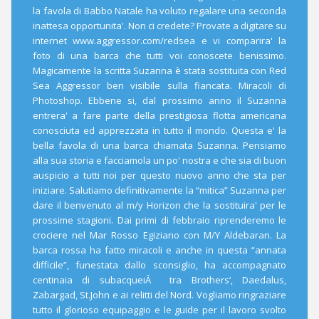
la favola di Babbo Natale ha voluto regalare una seconda
inattesa opportunita'. Non ci credete? Provate a digitare su
internet www.aggressor.com/redsea e vi comparira' la
foto di una barca che tutti voi conoscete benissimo.
Magicamente la scritta Suzanna è stata sostituita con Red
Sea Aggressor ben visibile sulla fiancata. Miracoli di
Photoshop. Ebbene si, dal prossimo anno il Suzanna
entrera' a fare parte della prestigiosa flotta americana
conosciuta ed apprezzata in tutto il mondo. Questa e' la
bella favola di una barca chiamata Suzanna. Pensiamo
alla sua storia e facciamola un po' nostra e che sia di buon
auspicio a tutti noi per questo nuovo anno che sta per
iniziare. Salutiamo definitivamente la “mitica” Suzanna per
dare il benvenuto al m/y Horizon che la sostituira' per le
prossime stagioni. Dai primi di febbraio riprenderemo le
crociere nel Mar Rosso Egiziano con M/Y Aldebaran. La
barca rossa ha fatto miracoli e anche in questa “annata
difficile”, funestata dallo sconsiglio, ha accompagnato
centinaia di subacqueiÂ tra Brothers’, Daedalus,
Zabargad, St.John e ai relitti del Nord. Vogliamo ringraziare
tutto il glorioso equipaggio e le guide per il lavoro svolto