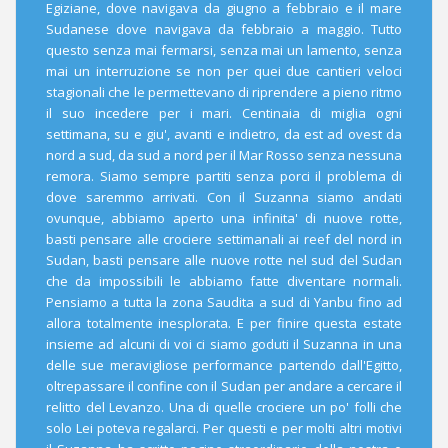
Egiziane, dove navigava da giugno a febbraio e il mare
Sudanese dove navigava da febbraio a maggio. Tutto
questo senza mai fermarsi, senza mai un lamento, senza
mai un interruzione se non per quei due cantieri veloci
stagionali che le permettevano di riprendere a pieno ritmo
il suo incedere per i mari. Centinaia di miglia ogni
settimana, su e giu', avanti e indietro, da est ad ovest da
nord a sud, da sud a nord per il Mar Rosso senza nessuna
remora. Siamo sempre partiti senza porci il problema di
dove saremmo arrivati. Con il Suzanna siamo andati
ovunque, abbiamo aperto una infinita' di nuove rotte,
basti pensare alle crociere settimanali ai reef del nord in
Sudan, basti pensare alle nuove rotte nel sud del Sudan
che da impossibili le abbiamo fatte diventare normali.
Pensiamo a tutta la zona Saudita a sud di Yanbu fino ad
allora totalmente inesplorata. E per finire questa estate
insieme ad alcuni di voi ci siamo goduti il Suzanna in una
delle sue meravigliose performance partendo dall'Egitto,
oltrepassare il confine con il Sudan per andare a cercare il
relitto del Levanzo. Una di quelle crociere un po' folli che
solo Lei poteva regalarci. Per questi e per molti altri motivi