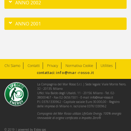
ANNO 2002
ANNO 2001
Chi Siamo
Contatti
Privacy
Normativa Cookie
Utilities
info@mar-rosso.it
contattaci:
La Compagnia del Mar Rosso S.r.l. | Sede legale: Viale Monte Nero,
32 - 20135 Milano
Uffici: Via Baldo degli Ubaldi, 11 - 20156 Milano - Tel. 02-
38000467 - Fax 02-36561501 - E-mail
info@mar-rosso.it
P.I. 03761330962 - Capitale sociale Euro 30.000,00 - Registro
delle imprese di Milano n. iscrizione 03761330962
Compagnia del Mar Rosso utilizza LifeGate Energy, 100% energia
rinnovabile di origine certificata a Impatto Zero®
© 2019 | powered by
Eidos sas