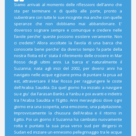
Siamo arrivati al momento delle riflessioni dell'anno che
sta per terminare e di quello alle porte, pronto a
subentrare con tutte le sue incognite ma anche con quelle
speranze che non dobbiamo mai abbandonare. E'
doveroso sognare sempre e comunque e credere nelle
favole perche' queste possono esistere veramente. Non
ci credete? Allora ascoltate la favola di una barca che
conoscete bene perche' da diverso tempo fa parte della
nostra flotta ed e' stata il riferimento delle crociere in Mar
Rosso degli ultimi anni. La barca e' naturalmente il
Suzanna; nata agli inizi del 2002, per diversi anni ha
navigato nelle acque egiziane prima di puntare la prua ad
est, attraversare il Mar Rosso per raggiungere le coste
dell'Arabia Saudita. Da quel giorno ha iniziato a navigare
su e giu' dai Farasan Banks a Yanbu e poi avanti e indietro
tra l'Arabia Saudita e l'Egitto. Anni meravigliosi dove ogni
giorno era una scoperta, una emozione, una palpitazione.
Improvvisamente la chiusura dell'Arabia e il ritorno in
Egitto. Poi un giorno il Suzanna ha cambiato nuovamente
rotta e puntato la sua prua verso sud per dirigersi in
Sudan ed iniziare un ennesimo pellegrinaggio tra le acque