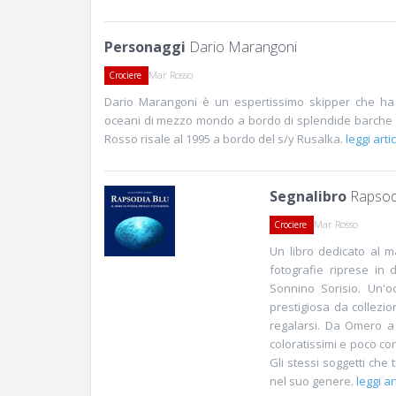
Personaggi
Dario Marangoni
Mar Rosso
Crociere
Dario Marangoni è un espertissimo skipper che ha n
oceani di mezzo mondo a bordo di splendide barche 
Rosso risale al 1995 a bordo del s/y Rusalka.
leggi arti
Segnalibro
Rapsod
Mar Rosso
Crociere
Un libro dedicato al ma
fotografie riprese in 
Sonnino Sorisio. Un'o
prestigiosa da collezio
regalarsi. Da Omero a 
coloratissimi e poco co
Gli stessi soggetti che
nel suo genere.
leggi ar