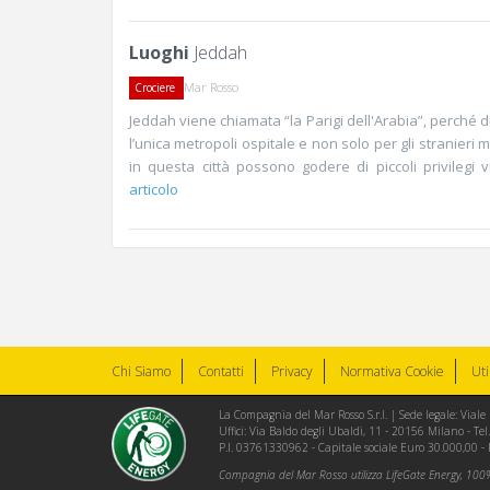
Luoghi
Jeddah
Mar Rosso
Crociere
Jeddah viene chiamata “la Parigi dell'Arabia”, perché di
l’unica metropoli ospitale e non solo per gli stranieri 
in questa città possono godere di piccoli privilegi vi
articolo
Chi Siamo
Contatti
Privacy
Normativa Cookie
Uti
La Compagnia del Mar Rosso S.r.l. | Sede legale: Via
Uffici: Via Baldo degli Ubaldi, 11 - 20156 Milano - 
P.I. 03761330962 - Capitale sociale Euro 30.000,00 -
Compagnia del Mar Rosso utilizza LifeGate Energy, 100% 