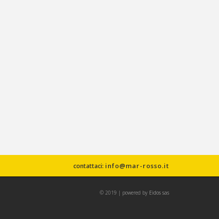
info@mar-rosso.it
contattaci:
© 2019 | powered by
Eidos sas