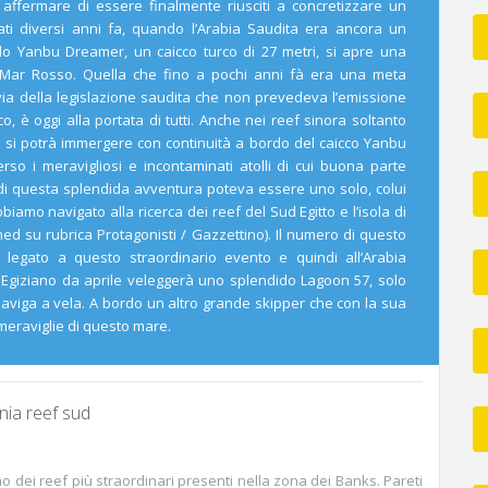
affermare di essere finalmente riusciti a concretizzare un
ti diversi anni fa, quando l’Arabia Saudita era ancora un
lo Yanbu Dreamer, un caicco turco di 27 metri, si apre una
 Mar Rosso. Quella che fino a pochi anni fà era una meta
ia della legislazione saudita che non prevedeva l’emissione
ico, è oggi alla portata di tutti. Anche nei reef sinora soltanto
ci si potrà immergere con continuità a bordo del caicco Yanbu
so i meravigliosi e incontaminati atolli di cui buona parte
 di questa splendida avventura poteva essere uno solo, colui
bbiamo navigato alla ricerca dei reef del Sud Egitto e l’isola di
su rubrica Protagonisti / Gazzettino). Il numero di questo
egato a questo straordinario evento e quindi all’Arabia
 Egiziano da aprile veleggerà uno splendido Lagoon 57, solo
i naviga a vela. A bordo un altro grande skipper che con la sua
eraviglie di questo mare.
ia reef sud
o dei reef più straordinari presenti nella zona dei Banks. Pareti