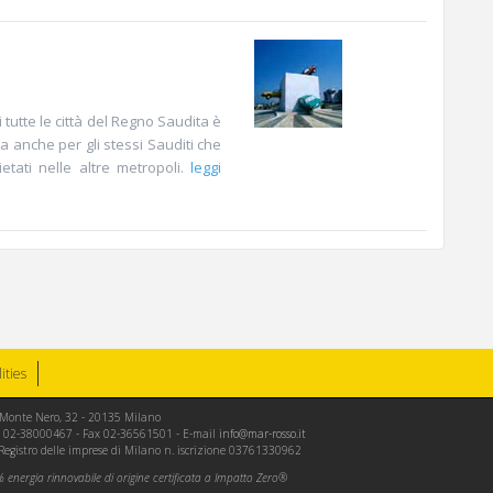
 tutte le città del Regno Saudita è
ma anche per gli stessi Sauditi che
etati nelle altre metropoli.
leggi
lities
le Monte Nero, 32 - 20135 Milano
Tel. 02-38000467 - Fax 02-36561501 - E-mail
info@mar-rosso.it
 Registro delle imprese di Milano n. iscrizione 03761330962
energia rinnovabile di origine certificata a Impatto Zero®