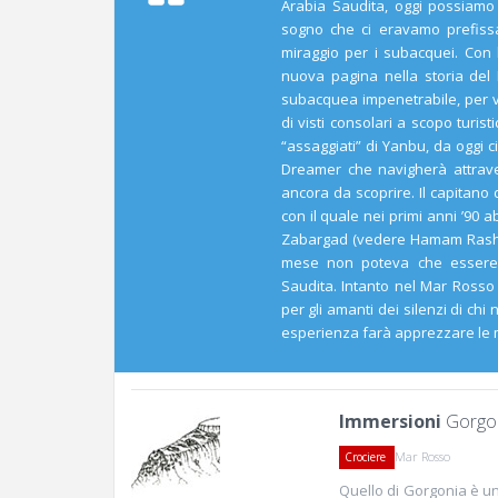
Arabia Saudita, oggi possiamo 
sogno che ci eravamo prefissa
miraggio per i subacquei. Con 
nuova pagina nella storia del
subacquea impenetrabile, per v
di visti consolari a scopo turist
“assaggiati” di Yanbu, da oggi 
Dreamer che navigherà attraver
ancora da scoprire. Il capitano
con il quale nei primi anni ’90 a
Zabargad (vedere Hamam Rashed 
mese non poteva che essere l
Saudita. Intanto nel Mar Rosso
per gli amanti dei silenzi di ch
esperienza farà apprezzare le m
Immersioni
Gorgon
Mar Rosso
Crociere
Quello di Gorgonia è un