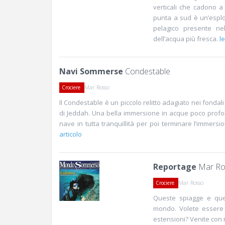
verticali che cadono a 
punta a sud è un’esplos
pelagico presente nel
dell’acqua più fresca.
le
Navi Sommerse
Condestable
Mar Rosso
Crociere
Il Condestable è un piccolo relitto adagiato nei fondali
di Jeddah. Una bella immersione in acque poco profon
nave in tutta tranquillità per poi terminare l’immersi
articolo
Reportage
Mar Ro
Mar Rosso
Crociere
Queste spiagge e que
mondo. Volete essere t
estensioni? Venite con 