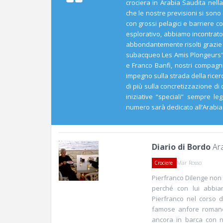
crociera in Arabia Saudita ne
che le nostre previsioni si sono 
con grossi pelagici e barriere c
esplorativo, abbiamo incontrato 
abbondantemente risolti grazie 
subacqueo Les Amis Plongeurs" d
e Franco Banfi, nostri compagni
impegno sulla strada della ricer
di più sulla concretizzazione di
iniziative “speciali” sempre l
numero sarà dedicato all’Arabia
Diario di Bordo
Ara
Mar Rosso
Crociere
Pierfranco Dilenge non 
perché con lui abbia
Pierfranco nel corso 
famose anfore romane 
ancora in barca con 