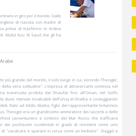
ontrano in giro per il mondo. Dalle
inglese di nascita con madre di
ia prima di trasferirsi in Arabia
 M. Abdul Aziz Al Saud che gli ha
 Arabe
erto più grande del mondo, il solo luogo in cui, secondo Thesiger,
 della vera solitudine". L'impresa di attraversarlo comincia nel
a traversata proibita dal Dhaufar fino all'Oman, nel Golfo
e dune ritenute invalicabili dell'Uruq el-Shaiba e costeggiando
ibili. Nato ad Addis Abeba, figlio del rappresentante britannico
us, Thesiger era un grandissimo ammiratore dei racconti e delle
freid (avventuriero e scrittore del Mar Rosso che trafficava
o dei pochissimi occidentali in grado di resistere come uno
e di "cavalcare e sparare in corsa come un beduino". Viaggiò e