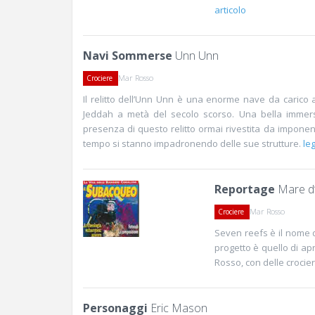
articolo
Navi Sommerse
Unn Unn
Mar Rosso
Crociere
Il relitto dell’Unn Unn è una enorme nave da carico 
Jeddah a metà del secolo scorso. Una bella immers
presenza di questo relitto ormai rivestita da impone
tempo si stanno impadronendo delle sue strutture.
leg
Reportage
Mare d’
Mar Rosso
Crociere
Seven reefs è il nome di
progetto è quello di a
Rosso, con delle crocie
Personaggi
Eric Mason