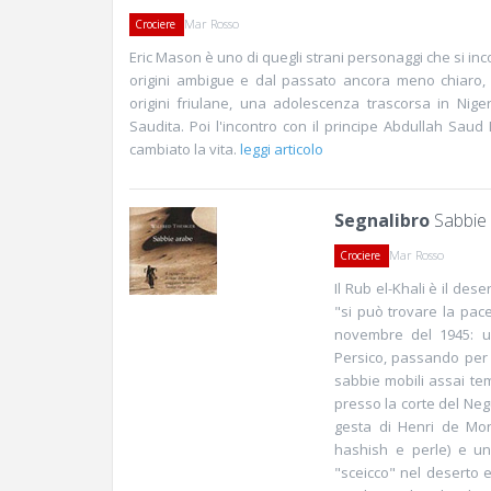
Mar Rosso
Crociere
Eric Mason è uno di quegli strani personaggi che si inc
origini ambigue e dal passato ancora meno chiaro, 
origini friulane, una adolescenza trascorsa in Niger
Saudita. Poi l'incontro con il principe Abdullah Saud
cambiato la vita.
leggi articolo
Segnalibro
Sabbie
Mar Rosso
Crociere
Il Rub el-Khali è il des
"si può trovare la pace
novembre del 1945: un
Persico, passando per l
sabbie mobili assai tem
presso la corte del Neg
gesta di Henri de Mon
hashish e perle) e un
"sceicco" nel deserto 