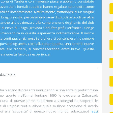
lla zona di Yanbu e con immenso piacere abbiamo constatato
avverate. I fondali sauditi ci hanno regalato splendidi incontri
oralline incontaminate. Naturalmente, trattandosi di un viaggio
lungo il nostro percorso una serie di piccoli ostacoli peraltro
anche alla pazienza e alla comprensione degli amici del club
i Pieve di Soligo (Treviso) e dei fotografi Pierfranco Dilenge
 d’avventura in questa esperienza indimenticabile. Il nostro
ca continua, anzi, i nostri sforzi ora si concentreranno sempre
 questi programmi. Oltre all’Arabia Saudita, una serie di nuove
egate alle crociere, si concretizzeranno entro breve. Questo
 e a questa favolosa esperienza.
bia Felix
ha bisogno di presentazioni, per noi è una sorta di portafortuna
mo aperto nell’ormai lontano 1990 le crociere a Zabargad.
di una di queste prime spedizioni a Zabargad ha scoperto le
di Dolphin reef e allora quale migliore occasione di averlo
noi alla “scoperta” di questo nuovo mondo subacqueo?
leggi