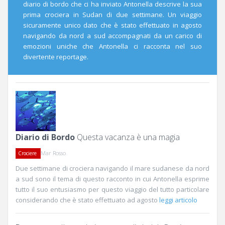
diario di bordo che ci ha inviato Antonella descrive la sua
prima crociera in Sudan di due settimane. Un viaggio
sicuramente unico dato che è stato effettuato in agosto
navigando da nord a sud accompagnati da un carico di
emozioni uniche che Antonella ci racconta nel suo
divertente reportage.
Diario di Bordo
Questa vacanza è una magia
Mar Rosso
Crociere
Due settimane di crociera navigando il mare sudanese da nord
a sud sono il tema di questo racconto in cui Antonella esprime
tutto il suo entusiasmo per questo viaggio del tutto particolare
considerando che è stato effettuato ad agosto
leggi articolo