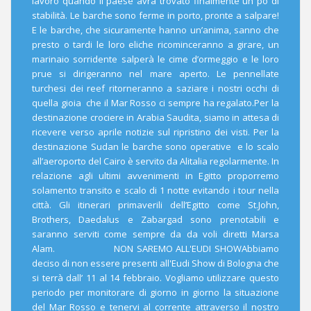
lavoro quando il paese avrà trovato finalmente un pò di
stabilità. Le barche sono ferme in porto, pronte a salpare!
E le barche, che sicuramente hanno un’anima, sanno che
presto o tardi le loro eliche ricominceranno a girare, un
marinaio sorridente salperà le cime d’ormeggio e le loro
prue si dirigeranno nel mare aperto. Le pennellate
turchesi dei reef ritorneranno a saziare i nostri occhi di
quella gioia che il Mar Rosso ci sempre ha regalato.Per la
destinazione crociere in Arabia Saudita, siamo in attesa di
ricevere verso aprile notizie sul ripristino dei visti. Per la
destinazione Sudan le barche sono operative e lo scalo
all’aeroporto del Cairo è servito da Alitalia regolarmente. In
relazione agli ultimi avvenimenti in Egitto proporremo
solamento transito e scalo di 1 notte evitando i tour nella
città. Gli itinerari primaverili dell’Egitto come St.John,
Brothers, Daedalus e Zabargad sono prenotabili e
saranno serviti come sempre da da voli diretti Marsa
Alam. NON SAREMO ALL'EUDI SHOWAbbiamo
deciso di non essere presenti all'Eudi Show di Bologna che
si terrà dall’ 11 al 14 febbraio. Vogliamo utilizzare questo
periodo per monitorare di giorno in giorno la situazione
del Mar Rosso e tenervi al corrente attraverso il nostro