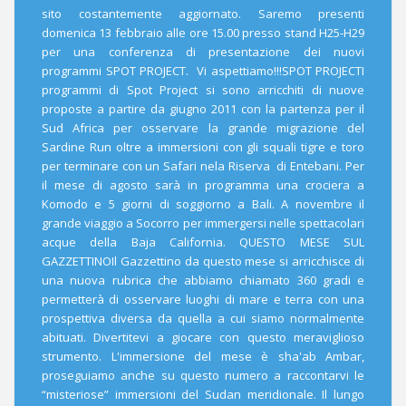
sito costantemente aggiornato. Saremo presenti
domenica 13 febbraio alle ore 15.00 presso stand H25-H29
per una conferenza di presentazione dei nuovi
programmi SPOT PROJECT. Vi aspettiamo!!!SPOT PROJECTI
programmi di Spot Project si sono arricchiti di nuove
proposte a partire da giugno 2011 con la partenza per il
Sud Africa per osservare la grande migrazione del
Sardine Run oltre a immersioni con gli squali tigre e toro
per terminare con un Safari nela Riserva di Entebani. Per
il mese di agosto sarà in programma una crociera a
Komodo e 5 giorni di soggiorno a Bali. A novembre il
grande viaggio a Socorro per immergersi nelle spettacolari
acque della Baja California. QUESTO MESE SUL
GAZZETTINOIl Gazzettino da questo mese si arricchisce di
una nuova rubrica che abbiamo chiamato 360 gradi e
permetterà di osservare luoghi di mare e terra con una
prospettiva diversa da quella a cui siamo normalmente
abituati. Divertitevi a giocare con questo meraviglioso
strumento. L'immersione del mese è sha'ab Ambar,
proseguiamo anche su questo numero a raccontarvi le
“misteriose” immersioni del Sudan meridionale. Il lungo