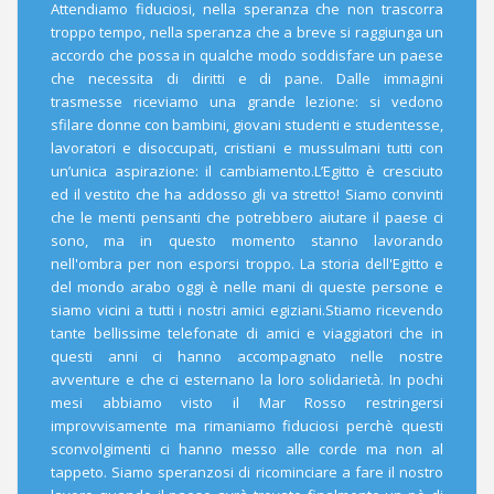
Attendiamo fiduciosi, nella speranza che non trascorra
troppo tempo, nella speranza che a breve si raggiunga un
accordo che possa in qualche modo soddisfare un paese
che necessita di diritti e di pane. Dalle immagini
trasmesse riceviamo una grande lezione: si vedono
sfilare donne con bambini, giovani studenti e studentesse,
lavoratori e disoccupati, cristiani e mussulmani tutti con
un’unica aspirazione: il cambiamento.L’Egitto è cresciuto
ed il vestito che ha addosso gli va stretto! Siamo convinti
che le menti pensanti che potrebbero aiutare il paese ci
sono, ma in questo momento stanno lavorando
nell'ombra per non esporsi troppo. La storia dell'Egitto e
del mondo arabo oggi è nelle mani di queste persone e
siamo vicini a tutti i nostri amici egiziani.Stiamo ricevendo
tante bellissime telefonate di amici e viaggiatori che in
questi anni ci hanno accompagnato nelle nostre
avventure e che ci esternano la loro solidarietà. In pochi
mesi abbiamo visto il Mar Rosso restringersi
improvvisamente ma rimaniamo fiduciosi perchè questi
sconvolgimenti ci hanno messo alle corde ma non al
tappeto. Siamo speranzosi di ricominciare a fare il nostro