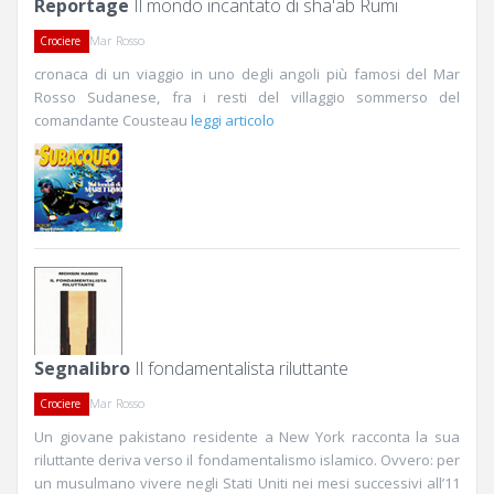
Reportage
Il mondo incantato di sha'ab Rumi
Mar Rosso
Crociere
cronaca di un viaggio in uno degli angoli più famosi del Mar
Rosso Sudanese, fra i resti del villaggio sommerso del
comandante Cousteau
leggi articolo
Segnalibro
Il fondamentalista riluttante
Mar Rosso
Crociere
Un giovane pakistano residente a New York racconta la sua
riluttante deriva verso il fondamentalismo islamico. Ovvero: per
un musulmano vivere negli Stati Uniti nei mesi successivi all’11