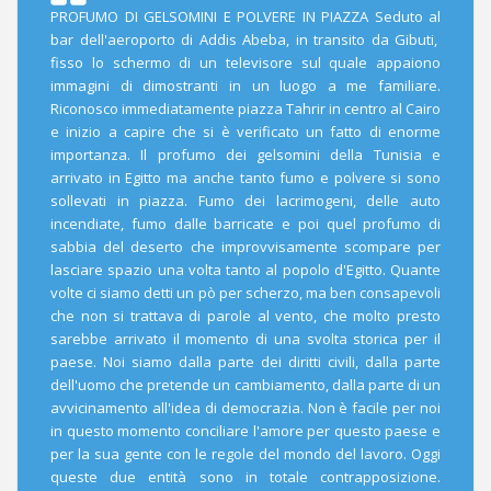
PROFUMO DI GELSOMINI E POLVERE IN PIAZZA Seduto al
bar dell'aeroporto di Addis Abeba, in transito da Gibuti,
fisso lo schermo di un televisore sul quale appaiono
immagini di dimostranti in un luogo a me familiare.
Riconosco immediatamente piazza Tahrir in centro al Cairo
e inizio a capire che si è verificato un fatto di enorme
importanza. Il profumo dei gelsomini della Tunisia e
arrivato in Egitto ma anche tanto fumo e polvere si sono
sollevati in piazza. Fumo dei lacrimogeni, delle auto
incendiate, fumo dalle barricate e poi quel profumo di
sabbia del deserto che improvvisamente scompare per
lasciare spazio una volta tanto al popolo d'Egitto. Quante
volte ci siamo detti un pò per scherzo, ma ben consapevoli
che non si trattava di parole al vento, che molto presto
sarebbe arrivato il momento di una svolta storica per il
paese. Noi siamo dalla parte dei diritti civili, dalla parte
dell'uomo che pretende un cambiamento, dalla parte di un
avvicinamento all'idea di democrazia. Non è facile per noi
in questo momento conciliare l'amore per questo paese e
per la sua gente con le regole del mondo del lavoro. Oggi
queste due entità sono in totale contrapposizione.