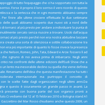
ppoggio di tutto l’equipaggio che ci ha sopportato con tutta la
rriso. Forse è proprio il loro sorriso il vero ricordo di questo
entilezza e la certezza che in ogni momento abbiamo sempre
 Per finire alle ultime crociere effettuate le due settimane
rso delle quali abbiamo scoperto due nuovi siti a nord delle
di tornarci al più presto per andare a individuare la punta di
tilmente cercato senza riuscire a trovare. Usciti dall’acqua
tornaci al più presto perché non era nostra abitudine lasciare
ra creata una sorta di silenziosa e sottile collaborazione tra
a non era più importante di quanto lo fosse invece la presenza
za che Nelson, Romeo, John, Tata, Edward e Arcie fossero lì ad
io che ognuno di noi aveva prima di imbarcarsi. Negli anni
ritici nei confronti delle ultime edizioni dell’Eudi Show che a
un lento ma inesorabile declino su quella che viene definita
le. Rimaniamo dell’idea che questa manifestazione ha tutti i
siderata internazionale ma purtroppo il concetto di
a con le scelte fatte dagli organizzatori negli ultimi anni.Da
gna e questo è sicuramente un grande passo in avanti. La
à presente con buona parte del suo organico pronti a
aluto.Ci vediamo dal 12 al 15 febbraio 2010 a Bologna stand A1
el Gazzettino del Mar Rosso chiudiamo anche questo 2009, un