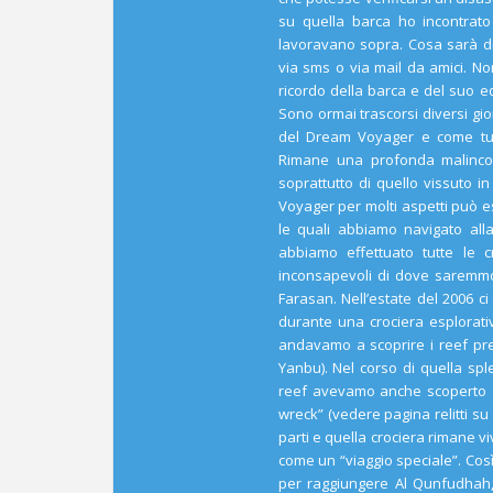
su quella barca ho incontrato
lavoravano sopra. Cosa sarà di
via sms o via mail da amici. No
ricordo della barca e del suo e
Sono ormai trascorsi diversi gi
del Dream Voyager e come tut
Rimane una profonda malincon
soprattutto di quello vissuto i
Voyager per molti aspetti può 
le quali abbiamo navigato al
abbiamo effettuato tutte le 
inconsapevoli di dove saremmo a
Farasan. Nell’estate del 2006 ci
durante una crociera esplorati
andavamo a scoprire i reef pres
Yanbu). Nel corso di quella sp
reef avevamo anche scoperto qu
wreck” (vedere pagina relitti su
parti e quella crociera rimane v
come un “viaggio speciale”. Co
per raggiungere Al Qunfudhah,