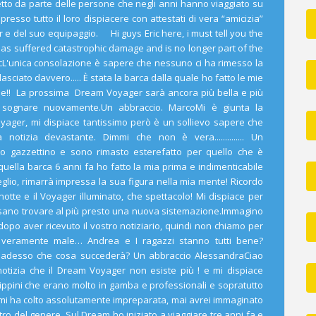
tto da parte delle persone che negli anni hanno viaggiato su
esso tutto il loro dispiacere con attestati di vera “amicizia”
 e del suo equipaggio. Hi guys Eric here, i must tell you the
s suffered catastrophic damage and is no longer part of the
icL'unica consolazione è sapere che nessuno ci ha rimesso la
lasciato davvero..... È stata la barca dalla quale ho fatto le mie
le!! La prossima Dream Voyager sarà ancora più bella e più
ci sognare nuovamente.Un abbraccio. MarcoMi è giunta la
oyager, mi dispiace tantissimo però è un sollievo sapere che
otizia devastante. Dimmi che non è vera.............. Un
tro gazzettino e sono rimasto esterefatto per quello che è
quella barca 6 anni fa ho fatto la mia prima e indimenticabile
eglio, rimarrà impressa la sua figura nella mia mente! Ricordo
di notte e il Voyager illuminato, che spettacolo! Mi dispiace per
ossano trovare al più presto una nuova sistemazione.Immagino
dopo aver ricevuto il vostro notiziario, quindi non chiamo per
 veramente male… Andrea e I ragazzi stanno tutti bene?
 adesso che cosa succederà? Un abbraccio AlessandraCiao
 notizia che il Dream Voyager non esiste più ! e mi dispiace
ilippini che erano molto in gamba e professionali e sopratutto
ia mi ha colto assolutamente impreparata, mai avrei immaginato
tro del genere. Sul Dream ho iniziato a viaggiare tre anni fa e