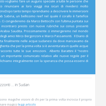
uesto vogliamo fare un augurio speciale a tutte le persone che
rinunciare ai loro viaggi ma sicuri di rivederci molto
inoDopo tanto tempo riprendiamo a descrivere le immersioni
 Sabina, un bellissimo reef nel quale il corallo è l’artefice
. Ci congederemo da Marco Bettocchi con l’ultima puntata sui
incontrarci presto con nuove rubriche sui conus presenti
n Arabia Saudita. Prossimamente ci immergeremo nel mondo
 degli amici Mirco Bergonzoni e Marco Passamonti. Il Diario di
orta finalmente nelle acque sudanesi da dove mancavamo da
herita che per la prima volta si è avventurata in quelle acque
racconto tutte le sue emozioni. Alberto Barattini il “nostro
o un importante comunicato relativo alle nuove regole per il
lichiamo integralmente con la speranza che possa esservi di
zzonti .... in Sudan
sono magiche visioni di chi per la prima volta incrocia il proprio
mare magico
leggi articolo