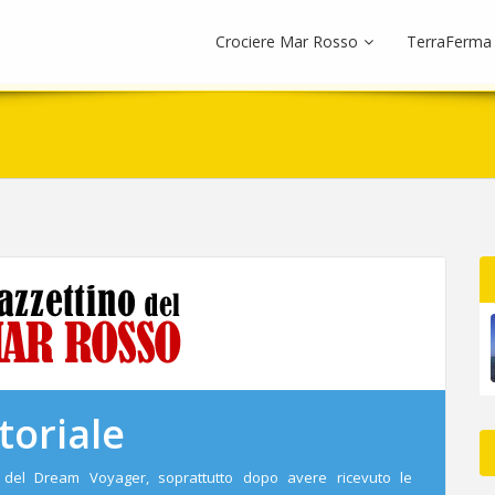
Crociere Mar Rosso
TerraFerma
toriale
del Dream Voyager, soprattutto dopo avere ricevuto le