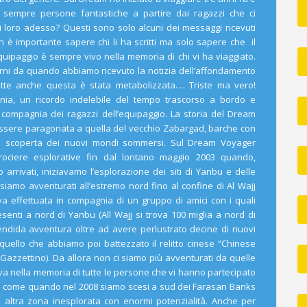
 sempre persone fantastiche a partire dai ragazzi che ci
 loro adesso? Questi sono solo alcuni dei messaggi ricevuti
n è importante sapere chi li ha scritti ma solo sapere che il
quipaggio è sempre vivo nella memoria di chi vi ha viaggiato.
orni da quando abbiamo ricevuto la notizia dell’affondamento
te anche questa è stata metabolizzata…. Triste ma vero!
ia, un ricordo indelebile del tempo trascorso a bordo e
n compagnia dei ragazzi dell’equipaggio. La storia del Dream
essere paragonata a quella del vecchio Zabargad, barche con
la scoperta dei nuovi mondi sommersi. Sul Dream Voyager
crociere esplorative fin dal lontano maggio 2003 quando,
rrivati, iniziavamo l’esplorazione dei siti di Yanbu e delle
 siamo avventurati all’estremo nord fino al confine di Al Wajj
va effettuata in compagnia di un gruppo di amici con i quali
enti a nord di Yanbu (All Wajj si trova 100 miglia a nord di
lendida avventura oltre ad avere perlustrato decine di nuovi
ello che abbiamo poi battezzato il relitto cinese “Chinese
 Gazzettino). Da allora non ci siamo più avventurati da quelle
iva nella memoria di tutte le persone che vi hanno partecipato
sì come quando nel 2008 siamo scesi a sud dei Farasan Banks
 altra zona inesplorata con enormi potenzialità. Anche per