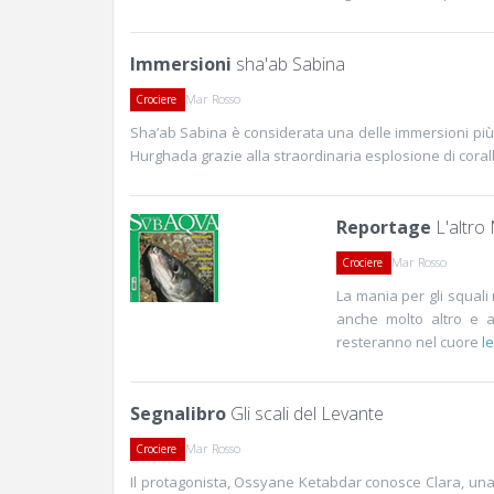
Immersioni
sha'ab Sabina
Mar Rosso
Crociere
Sha’ab Sabina è considerata una delle immersioni più i
Hurghada grazie alla straordinaria esplosione di coral
Reportage
L'altro
Mar Rosso
Crociere
La mania per gli squali
anche molto altro e a
resteranno nel cuore
le
Segnalibro
Gli scali del Levante
Mar Rosso
Crociere
Il protagonista, Ossyane Ketabdar conosce Clara, una