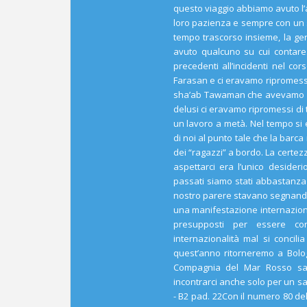
questo viaggio abbiamo avuto l’a
loro pazienza e sempre con un so
tempo trascorso insieme, la g
avuto qualcuno su cui contare.
precedenti all’incidenti nel co
Farasan e ci eravamo ripromessi 
sha’ab Tawaman che avevamo inu
delusi ci eravamo ripromessi di 
un lavoro a metà. Nel tempo si e
di noi al punto tale che la barc
dei “ragazzi” a bordo. La certez
aspettarci era l’unico desider
passati siamo stati abbastanza c
nostro parere stavano segnando 
una manifestazione internaziona
presupposti per essere con
internazionalità mal si concili
quest’anno ritorneremo a Bolo
Compagnia del Mar Rosso sar
incontrarci anche solo per un s
- B2 pad. 22Con il numero 80 d