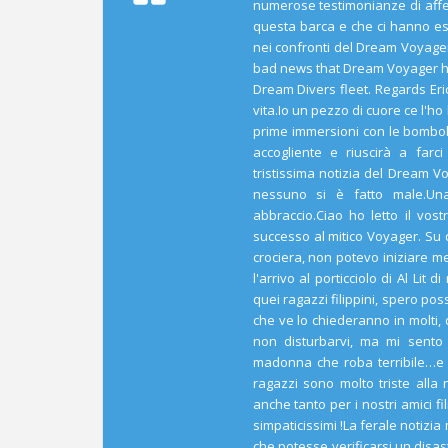
numerose testimonianze di affe
questa barca e che ci hanno espr
nei confronti del Dream Voyager
bad news that Dream Voyager ha
Dream Divers fleet. Regards Er
vita.Io un pezzo di cuore ce l'ho 
prime immersioni con le bombo
accogliente e riuscirà a far
tristissima notizia del Dream V
nessuno si è fatto male.Una n
abbraccio.Ciao ho letto il vos
successo al mitico Voyager. Su 
crociera, non potevo iniziare m
l'arrivo al porticciolo di Al Lit 
quei ragazzi filippini, spero p
che ve lo chiederanno in molti, 
non disturbarvi, ma mi sento
madonna che roba terribile…e
ragazzi sono molto triste alla
anche tanto per i nostri amici f
simpaticissimi !La ferale notiz
che potesse verificarsi un disas