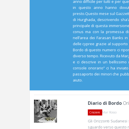
anno difficile per tutti e per q
in questo anno hanno dovuto 
presto.Questo mese sul Gazzett
di Hurghada, descrivendo sha’ab
principale di questa immersione
conus ma con la promessa di 
nell’area dei Farasan Banks i
delle cypree grazie al supporto
Bordo di questo numero ci rip
diverso tempo. Ricevuto da Marg
e ci descrive in un bellissimo 
console onorario” ci ha inviat
passaporto dei minori che pubb
aiuto.
Diario di Bordo
Ori
Mar Rosso
Crociere
Gli Orizzonti Sudanesi 
sguardo verso questo 