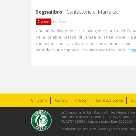
Segnalibro
il Cantastorie di Marrakech
Mar Rosso
Crociere
Una storia divertente e coinvolgente quella del Can
nella celebre piazza di Jemaa el Fnaa dove i pas
cantastorie per ascoltare storie affascinanti come
vicenda di una coppia di stranieri svaniti nel nulla.
legg
Chi Siamo
Contatti
Privacy
Normativa Cookie
Uti
La Compagnia del Mar Rosso S.r.l. | Sede legale: Via
Uffici: Via Baldo degli Ubaldi, 11 - 20156 Milano - 
P.I. 03761330962 - Capitale sociale Euro 30.000,00 -
Compagnia del Mar Rosso utilizza LifeGate Energy, 100% 