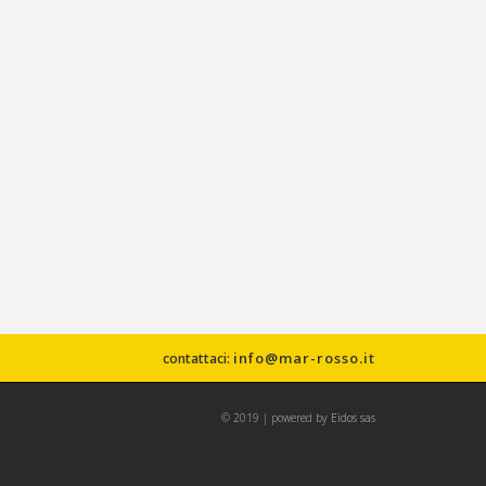
info@mar-rosso.it
contattaci:
© 2019 | powered by
Eidos sas