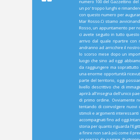
numero 100 del Gazzettino del 
un po' troppo lunghi e rimande
con questo numero per augurarvi
Mar Rosso.Ci stiamo avvicinand
Rosso, un appuntamento per noi
ci avete seguito in tutto ques
arrivo dal quale ripartire co
andranno ad arricchire il nostr
lo scorso mese dopo un importa
luogo che sino ad oggi abbiam
da raggiungere ma soprattutto 
una enorme opportunità ricevut
parte del territorio, oggi poss
livello descrittivo che di imma
aprirà all'insegna dell'unico p
di primo ordine. Ovviamente no
tentando di coinvolgere nuovi 
stimoli e argomenti interessanti
accompagnati fino ad oggi.Inta
storia per quanto riguarda l'Egi
a finire non sarà più come il prec
un prezzo da pagare. Purtrop