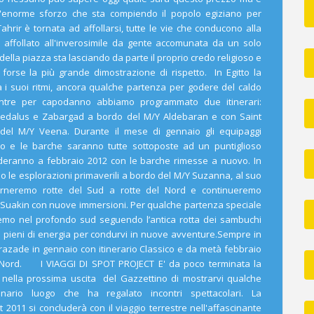
ti l'enorme sforzo che sta compiendo il popolo egiziano per
Tahrir è tornata ad affollarsi, tutte le vie che conducono alla
 affollato all'inverosimile da gente accomunata da un solo
della piazza sta lasciando da parte il proprio credo religioso e
orse la più grande dimostrazione di rispetto. In Egitto la
a i suoi ritmi, ancora qualche partenza per godere del caldo
ntre per capodanno abbiamo programmato due itinerari:
aedalus e Zabargad a bordo del M/Y Aldebaran e con Saint
del M/Y Veena. Durante il mese di gennaio gli equipaggi
o e le barche saranno tutte sottoposte ad un puntiglioso
nderanno a febbraio 2012 con le barche rimesse a nuovo. In
 le esplorazioni primaverili a bordo del M/Y Suzanna, al suo
rneremo rotte del Sud a rotte del Nord e continueremo
di Suakin con nuove immersioni. Per qualche partenza speciale
remo nel profondo sud seguendo l’antica rotta dei sambuchi
pieni di energia per condurvi in nuove avventure.Sempre in
azade in gennaio con itinerario Classico e da metà febbraio
e Nord. I VIAGGI DI SPOT PROJECT E' da poco terminata la
 nella prossima uscita del Gazzettino di mostrarvi qualche
nario luogo che ha regalato incontri spettacolari. La
2011 si concluderà con il viaggio terrestre nell'affascinante