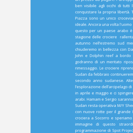
ben visibile agli occhi di tut
conquistare la propria libertà. 
Piazza sono un unico crocevia
ideale. Ancora una volta l'uomo 
questo per un paese arabo è f
stagione delle crociere rallent
autunno nell’estremo sud me
chiuderemo in bellezza con D
John e Dolphin reef a bordo 
godranno di un meritato ripos
rimessaggio. Le crociere ripre
Sudan da febbraio continueremo
secondo anno sudanese. Alte
l’esplorazione dell’arcipelago 
in aprile e maggio e ci spinge
arabi. Hamam e Sergio saranno 
Sudan resta operativa M/Y Sher
con nuove rotte per il grand
crociera a Socorro e speriamo
immagine di questo straordi
programmazione di Spot Project 