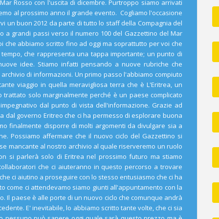
Mar Rosso con l'uscita di dicembre. Purtroppo siamo arrivati
remo al prossimo anno il grande evento. Cogliamo l'occasione
 un buon 2012 da parte di tutto lo staff della Compagnia del
o a grandi passi verso il numero 100 del Gazzettino del Mar
 che abbiamo scritto fino ad oggi ma soprattutto per voi che
to tempo, che rappresenta una tappa importante; un punto di
n nuove idee. Stiamo infatti pensando a nuove rubriche che
o archivio di informazioni. Un primo passo l'abbiamo compiuto
nte viaggio in quella meravigliosa terra che è L'Eritrea, un
o trattato solo marginalmente perché è un paese complicato
impegnativo dal punto di vista dell'informazione. Grazie ad
a dal governo Eritreo che ci ha permesso di esplorare buona
iamo finalmente disporre di molti argomenti da divulgare sia a
gine. Possiamo affermare che il nuovo ciclo del Gazzettino si
aese mancante al nostro archivio al quale riserveremo un ruolo
n si parlerà solo di Eritrea nel prossimo futuro ma stiamo
collaboratori che ci aiuteranno in questo percorso a trovare
 che ci aiutino a proseguire con lo stesso entusiasmo che ci ha
nto come ci attendevamo siamo giunti all'appuntamento con la
tto. Il paese è alle porte di un nuovo ciclo che comunque andrà
edente. E' inevitabile, lo abbiamo scritto tante volte, che ci sia
po nessuno può sapere oggi quale sarà questo prezzo ma è