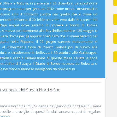
ra Storia e Natura, in partenza il 25 dicembre. La spedizione
uti programmata per gennaio 2012 come ormai consuetudine
tendiamo solo il momento partire per quello che è ormai un
riodo dell'anno. Il 20 febbraio voleremo dall'altra parte del
a Raja Ampat dove saremo in crociera a bordo di Aurora
M. A marzo poi ritorniamo alle Seychelles mentre il 25 maggio ci
a vera chicca per gli appassionati dato che ci immergeremo nel
ataha nelle Filippine. Il 20 giugno saremo nuovamente in
M. al Fishermen's Cove di Puerto Galera poi di nuovo alle
bre e chiuderemo in bellezza il 30 ottobre alle Galapagos.
radise reef è l'immersione di questo mese situata a poca
i delfini di Sataya. Il Diario di Bordo ricevuto da Roberta ci
za nel mare sudanese navigando da nord a sud.
a scoperta del Sudan Nord e Sud
mane a bordo del m/y Suzanna navigando da nord a sud il mare
 delle meraviglie di questi fondali ancora capaci di regalare