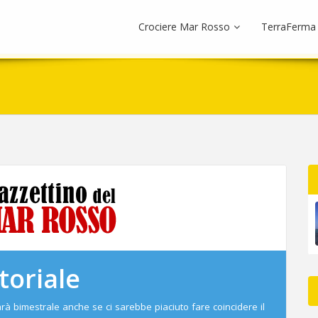
Crociere Mar Rosso
TerraFerma
toriale
rà bimestrale anche se ci sarebbe piaciuto fare coincidere il