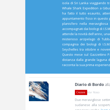
isola di Sri Lanka viaggiando t
Whale Shark Expedition a Gib
ha fatto il tutto esaurito, at
appuntamento fisso in questo pe
planisfero nella meraviglios
accompagnati dai biologi di I.S.
attende la novità dell'anno, un
misterioso arcipelago di Tubb
compagnia dei biologi di I.S.
Seychelles tra ottobre e novem
Questo mese sul Gazzettino Pa
distanza dalla grande laguna de
racconta la sua prima esperien
Diario di Bordo
all
Mar Rosso
Crociere
Due meravigliose setti
sudanese alla scoperta