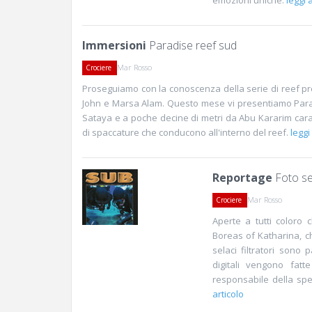
emozioni uniche.
leggi a
Immersioni
Paradise reef sud
Mar Rosso
Crociere
Proseguiamo con la conoscenza della serie di reef pres
John e Marsa Alam. Questo mese vi presentiamo Parad
Sataya e a poche decine di metri da Abu Kararim cara
di spaccature che conducono all'interno del reef.
leggi
Reportage
Foto seg
Mar Rosso
Crociere
Aperte a tutti coloro 
Boreas of Katharina, c
selaci filtratori sono
digitali vengono fatt
responsabile della sped
articolo