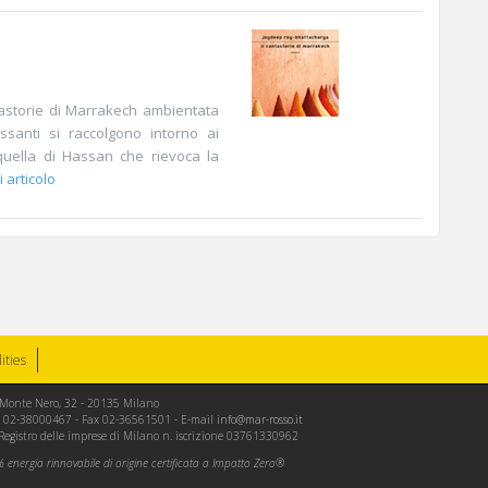
tastorie di Marrakech ambientata
santi si raccolgono intorno ai
 quella di Hassan che rievoca la
i articolo
lities
le Monte Nero, 32 - 20135 Milano
Tel. 02-38000467 - Fax 02-36561501 - E-mail
info@mar-rosso.it
 Registro delle imprese di Milano n. iscrizione 03761330962
energia rinnovabile di origine certificata a Impatto Zero®