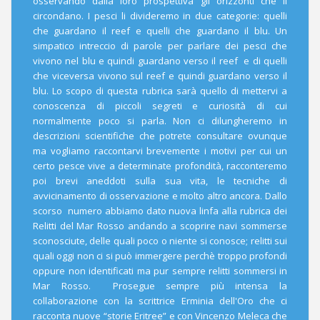
osservando dalla loro prospettiva gli orizzonti che li
circondano. I pesci li divideremo in due categorie: quelli
che guardano il reef e quelli che guardano il blu. Un
simpatico intreccio di parole per parlare dei pesci che
vivono nel blu e quindi guardano verso il reef e di quelli
che viceversa vivono sul reef e quindi guardano verso il
blu. Lo scopo di questa rubrica sarà quello di mettervi a
conoscenza di piccoli segreti e curiosità di cui
normalmente poco si parla. Non ci dilungheremo in
descrizioni scientifiche che potrete consultare ovunque
ma vogliamo raccontarvi brevemente i motivi per cui un
certo pesce vive a determinate profondità, racconteremo
poi brevi aneddoti sulla sua vita, le tecniche di
avvicinamento di osservazione e molto altro ancora. Dallo
scorso numero abbiamo dato nuova linfa alla rubrica dei
Relitti del Mar Rosso andando a scoprire navi sommerse
sconosciute, delle quali poco o niente si conosce; relitti sui
quali oggi non ci si può immergere perchè troppo profondi
oppure non identificati ma pur sempre relitti sommersi in
Mar Rosso. Prosegue sempre più intensa la
collaborazione con la scrittrice Erminia dell'Oro che ci
racconta nuove “storie Eritree” e con Vincenzo Meleca che