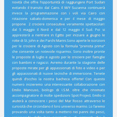
novità che offre l’opportunità di raggiungere Port Sudan
evitando il transito dal Cairo. Il M/Y Suzanna continuerà
invece la programmazione con i voli via Cairo con
rotazione sabato-domenica e per il mese di maggio
propone 2 crociere consecutive veramente spettacolari:
dal 5 maggio il Nord e dal 12 maggio il Sud. Poi si
appresterà a rientrare in Egitto per iniziare a giugno le
rotte di St. John e dei Parchi Marini.Sono aperte le iscrizioni
per le crociere di Agosto con la formula “prenota prima”
che consente un notevole risparmio. Sono inoltre pronte
le proposte di luglio e agosto per le crociere per famiglie
con bambini e ragazzi. Avremo durante la stagione delle
proposte mirate per gli appassionati di foto e video e per
gli appassionati di nuove tecniche di immersione. Tenete
quindi d’occhio la nostra bacheca offerte! Con questo
numero inizieremo una interessante collaborazione con
Emilio Mancuso, biologo di I.S.M. oltre che rinomato
accompagnatore di molte spedizioni Spot Project. Emilio ci
aiuterà a conoscere i pesci del Mar Rosso attraverso le
curiosità che circondano il loro universo marino. Lo faremo
provando una volta tanto a metterci nei panni dei pesci,