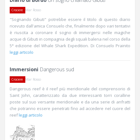
Diario di Bordo
Un sogno chiamato Gibuti
Mar Rosso
Crociere
"Sognando Gibuti" potrebbe essere il titolo di questo diario
ricevuto dall'amica Consuelo che, finalmente dopo vari tentativi
è riuscita a coronare il sogno di immergersi nelle magiche
acque di Gibuti in compagnia degli squali balena nel corso della
5° edizione del Whale Shark Expedition. Di Consuelo Prainito
leggi articolo
Immersioni
Dangerous sud
Mar Rosso
Crociere
Dangerous reef è il reef più meridionale del comprensorio di
Saint John, caratterizzato da due interessanti torri coralline
poste sul suo versante meridionale e da una serie di anfratti
che potranno essere penetrati fino ad accedere nel cuore del
reef
leggi articolo