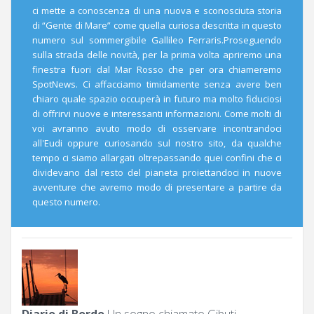
ci mette a conoscenza di una nuova e sconosciuta storia
di “Gente di Mare” come quella curiosa descritta in questo
numero sul sommergibile Gallileo Ferraris.Proseguendo
sulla strada delle novità, per la prima volta apriremo una
finestra fuori dal Mar Rosso che per ora chiameremo
SpotNews. Ci affacciamo timidamente senza avere ben
chiaro quale spazio occuperà in futuro ma molto fiduciosi
di offrirvi nuove e interessanti informazioni. Come molti di
voi avranno avuto modo di osservare incontrandoci
all'Eudi oppure curiosando sul nostro sito, da qualche
tempo ci siamo allargati oltrepassando quei confini che ci
dividevano dal resto del pianeta proiettandoci in nuove
avventure che avremo modo di presentare a partire da
questo numero.