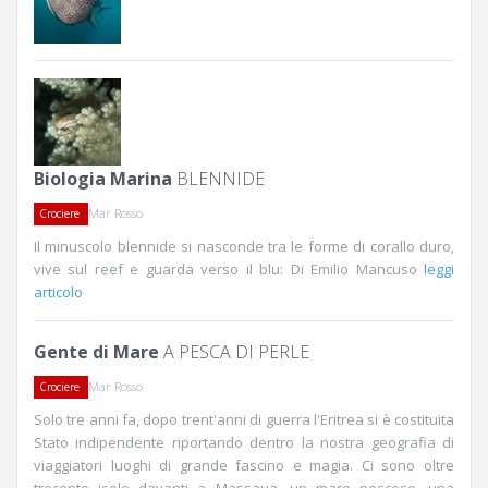
Biologia Marina
BLENNIDE
Mar Rosso
Crociere
Il minuscolo blennide si nasconde tra le forme di corallo duro,
vive sul reef e guarda verso il blu: Di Emilio Mancuso
leggi
articolo
Gente di Mare
A PESCA DI PERLE
Mar Rosso
Crociere
Solo tre anni fa, dopo trent'anni di guerra l'Eritrea si è costituita
Stato indipendente riportando dentro la nostra geografia di
viaggiatori luoghi di grande fascino e magia. Ci sono oltre