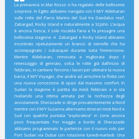
La primavera in Mar Rosso ci ha regalato delle bellissime
sorprese. In Egitto abbiamo navigato con il M/Y Aldebaran
sulle rotte del Parco Marino del Sud tra Daedalus reef,
Zabargad, Rocky Island e naturalmente a St.John. L’acqua
è ancora fresca, il sole riscalda l’aria e fa presagire una
bellissima stagione. A Zabargad e Rocky Island abbiamo
incontrato ripetutamente un branco di stenelle che ha
accompagnato i subacquei durante tutta l’immersione.
Mentre Aldebaran, rinnovata e migliorata dopo il
rimessaggio di gennaio, solca le rotte già dall’inizio di
febbraio, in cantiere fervono i lavori per ultimare la nuova
barca, il M/Y Voyager, che andrà ad arricchire la flotta con
una nuova concezione di spazi dal massimo comfort. In
Sudan la stagione è partita da metà febbraio e si sta
rivelando una ottima annata per la ricchezza degli
avvistamenti. Sherazade si dirige prevalentemente a Nord
mentre con il M/Y Suzanna alterniamo itinerari misti Nord e
Sud con qualche puntata “esplorativa” in zone ancora
poco frequentate. Per maggio a bordo di Sherazade
abbiamo programmato le partenze con il nuovo volo per
Port Sudan via Dubai con rotazione lunedi-martedi. Una