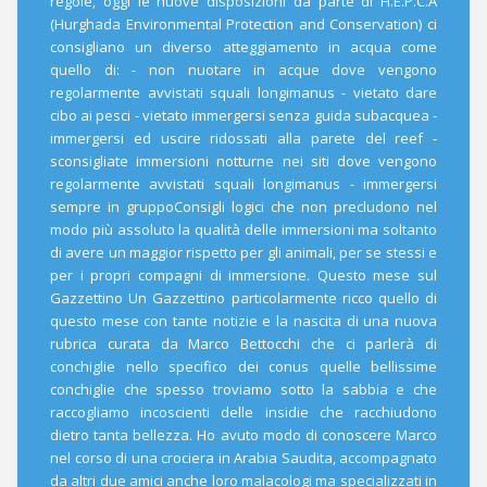
regole, oggi le nuove disposizioni da parte di H.E.P.C.A
(Hurghada Environmental Protection and Conservation) ci
consigliano un diverso atteggiamento in acqua come
quello di: - non nuotare in acque dove vengono
regolarmente avvistati squali longimanus - vietato dare
cibo ai pesci - vietato immergersi senza guida subacquea -
immergersi ed uscire ridossati alla parete del reef -
sconsigliate immersioni notturne nei siti dove vengono
regolarmente avvistati squali longimanus - immergersi
sempre in gruppoConsigli logici che non precludono nel
modo più assoluto la qualità delle immersioni ma soltanto
di avere un maggior rispetto per gli animali, per se stessi e
per i propri compagni di immersione. Questo mese sul
Gazzettino Un Gazzettino particolarmente ricco quello di
questo mese con tante notizie e la nascita di una nuova
rubrica curata da Marco Bettocchi che ci parlerà di
conchiglie nello specifico dei conus quelle bellissime
conchiglie che spesso troviamo sotto la sabbia e che
raccogliamo incoscienti delle insidie che racchiudono
dietro tanta bellezza. Ho avuto modo di conoscere Marco
nel corso di una crociera in Arabia Saudita, accompagnato
da altri due amici anche loro malacologi ma specializzati in