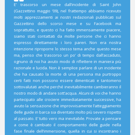
E’ trascorso un mese dall’incidente di Saint John
(Gazzettino maggio ‘09), nel frattempo abbiamo ricevuto
molti apprezzamenti ai nostri redazionali pubblicati sul
Gazzettino dello scorso mese e su Facebook ma
soprattutto, e questo ci ha fatto immensamente piacere,
siamo stati contattati da molte persone che ci hanno
espresso direttamente i loro pareri. Non era nostra
intenzione riproporre lo stesso tema anche questo mese
ma, penso che trascorso un po’ di tempo dall’accaduto,
ognuno di noi ha avuto modo di riflettere in maniera più
razionale e lucida. Non è semplice parlare di un incidente
che ha causato la morte di una persona ma purtroppo
certi fatti non possono essere dimenticati e tantomeno
sottovalutati anche perché inevitabilmente cambieranno il
nostro modo di andare sott’acqua. Alcuni di voi che hanno
partecipato alle crociere immediatamente successive, ha
avuto la sensazione che improvvisamente l’atteggiamento
delle guide in barca sia diventato molto più severo rispetto
al passato. E’ tutto vero ma inevitabile. Provate a pensare
a come è cambiato il comportamento delle guide nella
fase finale dell’immersione, quella in cui si incontrano i