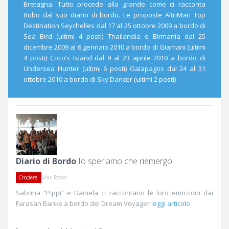
Bretagna. Tutto procede alla grande come ci racconta
Bobo dal suo diario di bordo. Le proposte AltriMari Top
Destination Seychelles dal 17 al 25 ottobre 2009 a bordo di
Sea Bird (ultimi 4 posti) Thailandia e Birmania dal 25
dicembre 2009 al 6 gennaio 2010 a bordo di Giamani (ultimi
4 posti) Coco’s Island dal 9 al 23 aprile 2010 a bordo di
Undersea Hunter (ultimi 6 posti) Galapagos dal 24 al 31
ottobre 2010 a bordo di Sky Dancer (ultimi 2 posti)
Diario di Bordo
Io speriamo che riemergo
Mar Rosso
Crociere
Sabrina “Pippi” e Daniela ci raccontano le loro emozioni dai
Farasan Banks a bordo del Dream Voyager
leggi articolo