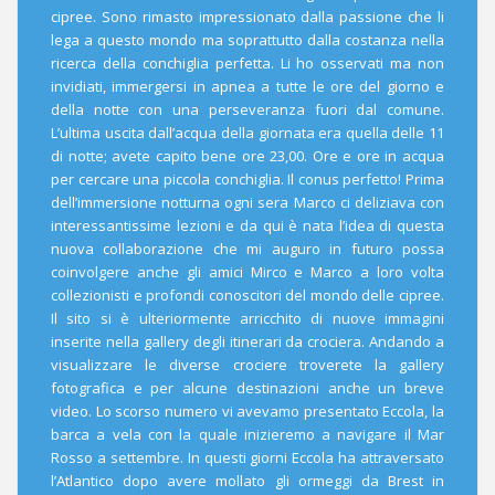
cipree. Sono rimasto impressionato dalla passione che li
lega a questo mondo ma soprattutto dalla costanza nella
ricerca della conchiglia perfetta. Li ho osservati ma non
invidiati, immergersi in apnea a tutte le ore del giorno e
della notte con una perseveranza fuori dal comune.
L’ultima uscita dall’acqua della giornata era quella delle 11
di notte; avete capito bene ore 23,00. Ore e ore in acqua
per cercare una piccola conchiglia. Il conus perfetto! Prima
dell’immersione notturna ogni sera Marco ci deliziava con
interessantissime lezioni e da qui è nata l’idea di questa
nuova collaborazione che mi auguro in futuro possa
coinvolgere anche gli amici Mirco e Marco a loro volta
collezionisti e profondi conoscitori del mondo delle cipree.
Il sito si è ulteriormente arricchito di nuove immagini
inserite nella gallery degli itinerari da crociera. Andando a
visualizzare le diverse crociere troverete la gallery
fotografica e per alcune destinazioni anche un breve
video. Lo scorso numero vi avevamo presentato Eccola, la
barca a vela con la quale inizieremo a navigare il Mar
Rosso a settembre. In questi giorni Eccola ha attraversato
l’Atlantico dopo avere mollato gli ormeggi da Brest in