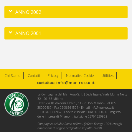
ANNO 2002
ANNO 2001
Chi Siamo
Contatti
Privacy
Normativa Cookie
Utilities
info@mar-rosso.it
contattaci:
La Compagnia del Mar Rosso S.r.l. | Sede legale: Viale Monte Nero,
32 - 20135 Milano
Uffici: Via Baldo degli Ubaldi, 11 - 20156 Milano - Tel. 02-
38000467 - Fax 02-36561501 - E-mail
info@mar-rosso.it
P.I. 03761330962 - Capitale sociale Euro 30.000,00 - Registro
delle imprese di Milano n. iscrizione 03761330962
Compagnia del Mar Rosso utilizza LifeGate Energy, 100% energia
rinnovabile di origine certificata a Impatto Zero®