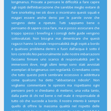
longimanus. Provate a pensare le difficoltà a fare capire
agli ospiti dell’imbarcazione che sarebbe meglio evitare di
fare snorkeling nei siti dove si incontrano questi squali e
magari essere anche derisi per le parole ovvie che
vengono dette e ripetute. Tutti sappiamo bene o
pensiamo di sapere cosa fare, ma vi posso assicurare che
troppo spesso i breefing e i consigli delle guide vengono
sottovalutati. Non bisogna mai dimenticare che questi
ragazzi hanno la totale responsabilità degli ospiti a bordo
e qualsiasi problema dentro e fuori dall’acqua è sotto il
loro controllo.Noi personalmente sulle nostre imbarcazioni
facciamo firmare uno scarico di responsabilità per le
immersioni dove, negli ultimi tempi sono stati avvistati
esemplari di longimanus con regolarità. Ci rendiamo conto
che tutto questo potrà sembrare eccessivo o addirittura
come qualcuno ha detto “abbastanza ridicolo”. Non
vogliamo commentare le opinioni ma rispettiamo ogni
pensiero però vi chiediamo di mettervi, una volta tanto,
dalla parte di chi nel bene o nel male è responsabile di
tutto ciò che succede a bordo. Il nostro intento è sempre
quello di offrire la massima qualità nel rispetto delle