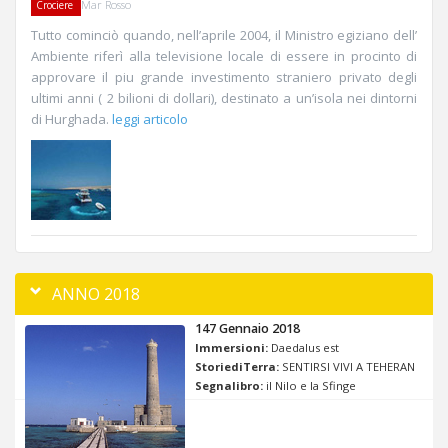
Mar Rosso
Crociere
Tutto cominciò quando, nell’aprile 2004, il Ministro egiziano dell’
Ambiente riferì alla televisione locale di essere in procinto di
approvare il piu grande investimento straniero privato degli
ultimi anni ( 2 bilioni di dollari), destinato a un’isola nei dintorni
di Hurghada.
leggi articolo
ANNO 2018
147 Gennaio 2018
Immersioni:
Daedalus est
StoriediTerra:
SENTIRSI VIVI A TEHERAN
Segnalibro:
il Nilo e la Sfinge