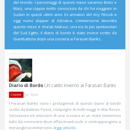
del mondo. I personaggi di questo mese saranno Bobo e
Mary, una coppia molto conosciuta da chi ha viaggiato in
Sudan in questi ultimi anni. Ex armatori del m/y Filicudi e
oggi nuovi skipper di Adriatica. L’immersione descritta
questo mese è sha’ab Maksur, una tra le più spettacolari
del Sud Egitto, il diario di bordo è stato invece scritto da
Giambattista dopo una crociera ai Farasan Banks.
Diario di Bordo
Un caldo inverno ai Farasan Banks
Mar Rosso
Crociere
I Farasan Banks sono i protagonisti di questo diario di bordo
scritto da Battista Pesce, compagno di molti viaggi in Mar Rosso.
Sensazioni ed emozioni di una crociera in un mare misterioso
tutto da conoscere dove affascinanti isole si contrappongono a
meravigliose immersioni.
leggi articolo