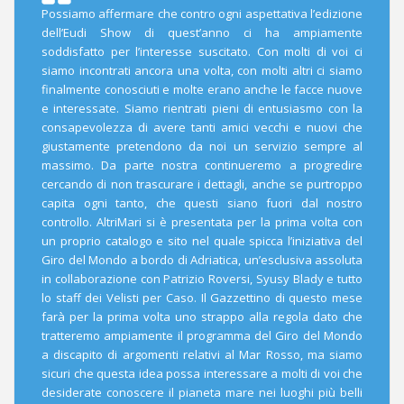
Possiamo affermare che contro ogni aspettativa l’edizione
dell’Eudi Show di quest’anno ci ha ampiamente
soddisfatto per l’interesse suscitato. Con molti di voi ci
siamo incontrati ancora una volta, con molti altri ci siamo
finalmente conosciuti e molte erano anche le facce nuove
e interessate. Siamo rientrati pieni di entusiasmo con la
consapevolezza di avere tanti amici vecchi e nuovi che
giustamente pretendono da noi un servizio sempre al
massimo. Da parte nostra continueremo a progredire
cercando di non trascurare i dettagli, anche se purtroppo
capita ogni tanto, che questi siano fuori dal nostro
controllo. AltriMari si è presentata per la prima volta con
un proprio catalogo e sito nel quale spicca l’iniziativa del
Giro del Mondo a bordo di Adriatica, un’esclusiva assoluta
in collaborazione con Patrizio Roversi, Syusy Blady e tutto
lo staff dei Velisti per Caso. Il Gazzettino di questo mese
farà per la prima volta uno strappo alla regola dato che
tratteremo ampiamente il programma del Giro del Mondo
a discapito di argomenti relativi al Mar Rosso, ma siamo
sicuri che questa idea possa interessare a molti di voi che
desiderate conoscere il pianeta mare nei luoghi più belli