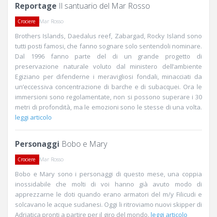
Reportage
Il santuario del Mar Rosso
Mar Rosso
Crociere
Brothers Islands, Daedalus reef, Zabargad, Rocky Island sono
tutti posti famosi, che fanno sognare solo sentendoli nominare.
Dal 1996 fanno parte del di un grande progetto di
preservazione naturale voluto dal ministero dell’ambiente
Egiziano per difenderne i meravigliosi fondali, minacciati da
un’eccessiva concentrazione di barche e di subacquei. Ora le
immersioni sono regolamentate, non si possono superare i 30
metri di profondità, ma le emozioni sono le stesse di una volta.
leggi articolo
Personaggi
Bobo e Mary
Mar Rosso
Crociere
Bobo e Mary sono i personaggi di questo mese, una coppia
inossidabile che molti di voi hanno già avuto modo di
apprezzarne le doti quando erano armatori del m/y Filicudi e
solcavano le acque sudanesi. Oggi li ritroviamo nuovi skipper di
Adriatica pronti a partire per il giro del mondo.
leggi articolo