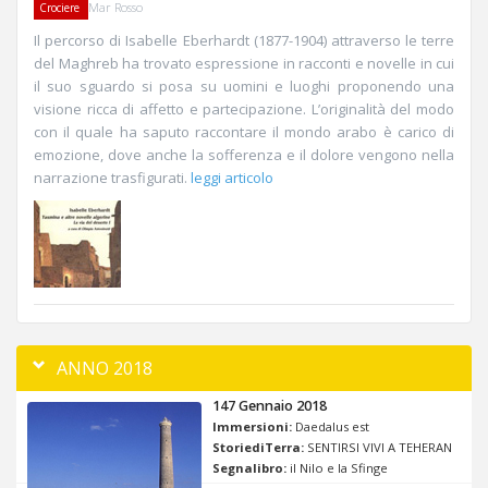
Mar Rosso
Crociere
Il percorso di Isabelle Eberhardt (1877-1904) attraverso le terre
del Maghreb ha trovato espressione in racconti e novelle in cui
il suo sguardo si posa su uomini e luoghi proponendo una
visione ricca di affetto e partecipazione. L’originalità del modo
con il quale ha saputo raccontare il mondo arabo è carico di
emozione, dove anche la sofferenza e il dolore vengono nella
narrazione trasfigurati.
leggi articolo
ANNO 2018
147 Gennaio 2018
Immersioni:
Daedalus est
StoriediTerra:
SENTIRSI VIVI A TEHERAN
Segnalibro:
il Nilo e la Sfinge