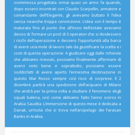
scommessa progettata ormai quasi un anno fa quando,
dopo esserci incontrati con Claudio Scarpellin, armatore e
comandante dell’Elegante, gli avevamo buttato lì l’idea
senza neanche troppa convinzione. L’idea con il tempo è
maturata fino al punto che all’inizio dell’estate avevamo
deciso di formare un pool di 3 operatori che si dividessero
i rischi dell’operazione e dessero l’opportunità alla barca
di avere una mole di lavoro tale da giustificare la scelta e i
costi di questa operazione. A giudicare oggi dalle richieste
che abbiamo ricevuto, possiamo finalmente affermare di
averci visto bene e soprattutto, possiamo essere
soddisfatti di avere aperto l’ennesima destinazione in
questo Mar Rosso sempre così ricco di sorprese. Il 2
dicembre partirà una spedizione dell’acquario di Milano
che andrà per la prima volta a studiare il fenomeno degli
squali balena, così come abbiamo fatto l’anno scorso in
Arabia Saudita. L’immersione di questo mese è dedicata a
Danak, un’isola che si trova nell’arcipelago dei Farasan
Banks in Arabia.