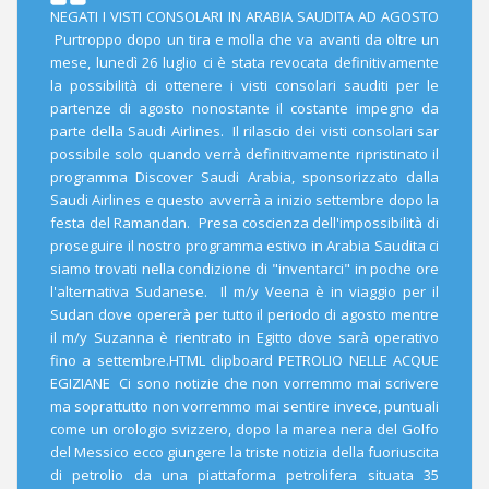
NEGATI I VISTI CONSOLARI IN ARABIA SAUDITA AD AGOSTO
Purtroppo dopo un tira e molla che va avanti da oltre un
mese, lunedì 26 luglio ci è stata revocata definitivamente
la possibilità di ottenere i visti consolari sauditi per le
partenze di agosto nonostante il costante impegno da
parte della Saudi Airlines. Il rilascio dei visti consolari sar
possibile solo quando verrà definitivamente ripristinato il
programma Discover Saudi Arabia, sponsorizzato dalla
Saudi Airlines e questo avverrà a inizio settembre dopo la
festa del Ramandan. Presa coscienza dell'impossibilità di
proseguire il nostro programma estivo in Arabia Saudita ci
siamo trovati nella condizione di "inventarci" in poche ore
l'alternativa Sudanese. Il m/y Veena è in viaggio per il
Sudan dove opererà per tutto il periodo di agosto mentre
il m/y Suzanna è rientrato in Egitto dove sarà operativo
fino a settembre.HTML clipboard PETROLIO NELLE ACQUE
EGIZIANE Ci sono notizie che non vorremmo mai scrivere
ma soprattutto non vorremmo mai sentire invece, puntuali
come un orologio svizzero, dopo la marea nera del Golfo
del Messico ecco giungere la triste notizia della fuoriuscita
di petrolio da una piattaforma petrolifera situata 35