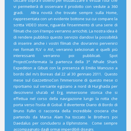
cliccare sopra il bollino per visualizzare il Virtual Tour che
vi permetterà di osservare il prodotto con vedute a 360
gradi. Altra novità che trovate sempre sulla Home,
rappresentata con un evidente bottone sui cui compare la
scritta VIDEO storie, riguarda l’inserimento di una serie di
filmati che con il tempo verranno arricchiti. La nostra idea è
di rendere pubblico questo servizio dandovi la possibilità
di inserire anche i vostri filmati che dovranno pervenirci
nei formati FLV o AVI, verranno selezionati e quelli più
interessanti verranno poi pubblicati. Spot
ProjectConfermata la partenza della 3° Whale Shark
Expedition a Gibuti con la presenza di Emilio Mancuso a
bordo del m/s Boreas dal 22 al 30 gennaio 2011. Questo
mese sul GazzettinoCon l’immersione di questo mese ci
riportiamo sul versante egiziano a nord di Hurghada per
descrivervi sha’ab el Erg, immersione storica che si
effettua nel corso della navigazione lungo la rotta che
porta verso l’isola di Gobal. Il divertente Diario di Bordo di
Bruno Fullin ci racconta della incredibile crociera che
partendo da Marsa Alam ha toccato le Brothers poi
Daedalus per concludersi a Elphinstone. Come sempre
accompagnato dagli ormai imperdibili disegni.