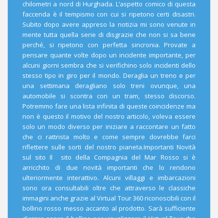
chilometri a nord di Hurghada. L’aspetto comico di questa
faccenda è il tempismo con cui si ripetono certi disastri.
Subito dopo avere appreso la notizia mi sono venute in
mente tutta quella serie di disgrazie che non si sa bene
perché, si ripetono con perfetta sincronia. Provate a
pensare quante volte dopo un incidente importante, per
alcuni giorni sembra che si verifichino solo incidenti dello
stesso tipo in giro per il mondo. Deraglia un treno e per
una settimana deragliano solo treni ovunque, una
automobile si scontra con un tram, stesso discorso.
Potremmo fare una lista infinita di queste coincidenze ma
non è questo il motivo del nostro articolo, voleva essere
solo un modo diverso per iniziare a raccontare un fatto
che ci rattrista molto e come sempre dovrebbe farci
riflettere sulle sorti del nostro pianeta.Importanti Novità
sul sito Il sito della Compagnia del Mar Rosso si è
arricchito di due novità importanti che lo rendono
ulteriormente interattivo. Alcuni villaggi e imbarcazioni
sono ora consultabili oltre che attraverso le classiche
immagini anche grazie al Virtual Tour 360 riconoscibili con il
bollino rosso messo accanto al prodotto. Sarà sufficiente