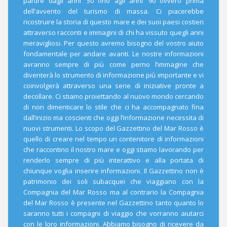
partire dagli anni ’50 fino agli anni ’90 ovvero prima
dell’avvento del turismo di massa. Ci piacerebbe
ricostruire la storia di questo mare e dei suoi paesi costieri
attraverso racconti e immagini di chi ha vissuto quegli anni
meravigliosi. Per questo avremo bisogno del vostro aiuto
fondamentale per andare avanti. Le nostre informazioni
avranno sempre di più come perno l’immagine che
diventerà lo strumento di informazione più importante e vi
coinvolgerà attraverso una serie di iniziative pronte a
decollare. Ci stiamo proiettando al nuovo mondo cercando
di non dimenticare lo stile che ci ha accompagnato fina
dall’inizio ma coscienti che oggi l’informazione necessita di
nuovi strumenti. Lo scopo del Gazzettino del Mar Rosso è
quello di creare nel tempo un contenitore di informazioni
che raccontino il nostro mare e oggi stiamo lavorando per
renderlo sempre di più interattivo e alla portata di
chiunque voglia inserire informazioni. Il Gazzettino non è
patrimonio dei soli subacquei che viaggiano con la
Compagnia del Mar Rosso ma al contrario la Compagnia
del Mar Rosso è presente nel Gazzettino tanto quanto lo
saranno tutti i compagni di viaggio che vorranno aiutarci
con le loro informazioni. Abbiamo bisogno di ricevere da