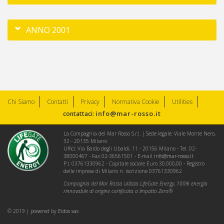
ANNO 2001
Chi Siamo
Contatti
Privacy
Normativa Cookie
Utilities
info@mar-rosso.it
contattaci:
La Compagnia del Mar Rosso S.r.l. | Sede legale: Viale Monte Nero,
32 - 20135 Milano
Uffici: Via Baldo degli Ubaldi, 11 - 20156 Milano - Tel. 02-
38000467 - Fax 02-36561501 - E-mail
info@mar-rosso.it
P.I. 03761330962 - Capitale sociale Euro 30.000,00 - Registro
delle imprese di Milano n. iscrizione 03761330962
Compagnia del Mar Rosso utilizza LifeGate Energy, 100% energia
rinnovabile di origine certificata a Impatto Zero®
© 2019 | powered by
Eidos sas