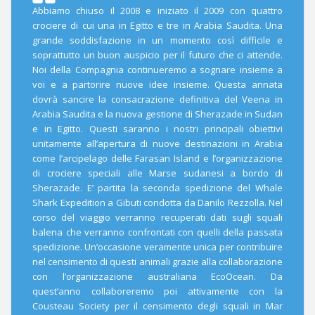
Abbiamo chiuso il 2008 e iniziato il 2009 con quattro
crociere di cui una in Egitto e tre in Arabia Saudita. Una
grande soddisfazione in un momento così difficile e
soprattutto un buon auspicio per il futuro che ci attende.
Noi della Compagnia continueremo a sognare insieme a
voi e a partorire nuove idee insieme. Questa annata
dovrà sancire la consacrazione definitiva del Veena in
Arabia Saudita e la nuova gestione di Sherazade in Sudan
e in Egitto. Questi saranno i nostri principali obiettivi
unitamente all’apertura di nuove destinazioni in Arabia
come l’arcipelago delle Farasan Island e l’organizzazione
di crociere speciali alle Marse sudanesi a bordo di
Sherazade. E’ partita la seconda spedizione del Whale
Shark Expedition a Gibuti condotta da Danilo Rezzolla. Nel
corso del viaggio verranno recuperati dati sugli squali
balena che verranno confrontati con quelli della passata
spedizione. Un’occasione veramente unica per contribuire
nel censimento di questi animali grazie alla collaborazione
con l’organizzazione australiana EcoOcean. Da
quest’anno collaboreremo poi attivamente con la
Cousteau Society per il censimento degli squali in Mar