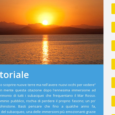
toriale
llo scoprire nuove terre ma nell'avere nuovi occhi per vedere”
 in mente questa citazione dopo l'ennesima immersione ad
rimonio di tutti i subacquei che frequentano il Mar Rosso.
inio pubblico, rischia di perdere il proprio fascino; un po'
phinstone. Basti pensare che fino a qualche anno fa,
 del subacqueo, una delle immersioni più emozionanti grazie