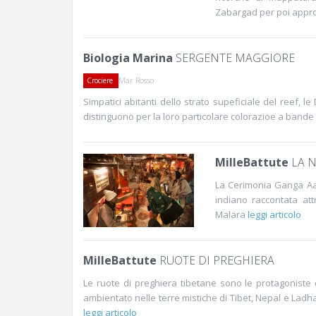
Zabargad per poi appro
Biologia Marina
SERGENTE MAGGIORE
Mar Rosso
Crociere
Simpatici abitanti dello strato supeficiale del reef, l
distinguono per la loro particolare colorazioe a bande
MilleBattute
LA N
La Cerimonia Ganga Aar
indiano raccontata at
Malara
leggi articolo
MilleBattute
RUOTE DI PREGHIERA
Le ruote di preghiera tibetane sono le protagonist
ambientato nelle terre mistiche di Tibet, Nepal e Ladha
leggi articolo