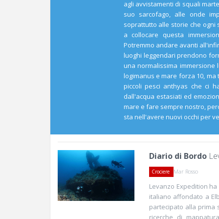
agli avvistamenti di squali mart
suo sarcofago, alle onde imp
soprattutto alle storie che ogn
a collocare questa immersione
Potremmo andare avanti all'infini
luoghi leggendari prendono for
una normalissima immersione lu
logimanus e mare forza 10, ma 
piccoli pesci anthyas che ci h
dall'acqua estasiati ed emozi
mare e fare sempre nostro, perc
sta nell'avere nuovi occhi per v
Diario di Bordo
Le
Mar Rosso
Crociere
Levanzo Expedition ha c
italiano affondato a E
partecipato alla prima 
ricerche di mappatura