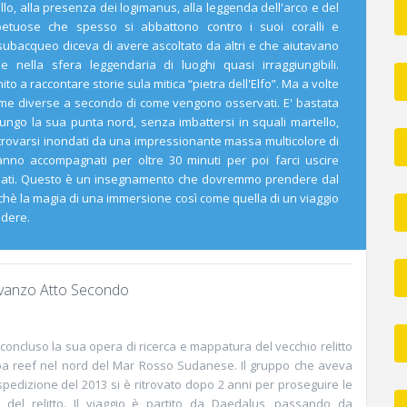
ello, alla presenza dei logimanus, alla leggenda dell'arco e del
etuose che spesso si abbattono contro i suoi coralli e
i subacqueo diceva di avere ascoltato da altri e che aiutavano
 nella sfera leggendaria di luoghi quasi irraggiungibili.
to a raccontare storie sula mitica “pietra dell'Elfo”. Ma a volte
me diverse a secondo di come vengono osservati. E' bastata
ngo la sua punta nord, senza imbattersi in squali martello,
trovarsi inondati da una impressionante massa multicolore di
anno accompagnati per oltre 30 minuti per poi farci uscire
onati. Questo è un insegnamento che dovremmo prendere dal
hè la magia di una immersione così come quella di un viaggio
edere.
vanzo Atto Secondo
oncluso la sua opera di ricerca e mappatura del vecchio relitto
lba reef nel nord del Mar Rosso Sudanese. Il gruppo che aveva
spedizione del 2013 si è ritrovato dopo 2 anni per proseguire le
 del relitto. Il viaggio è partito da Daedalus, passando da