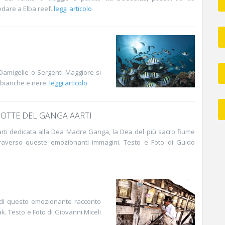
dare a Elba reef.
leggi articolo
e Damigelle o Sergenti Maggiore si
 bianche e nere.
leggi articolo
OTTE DEL GANGA AARTI
ti dedicata alla Dea Madre Ganga, la Dea del più sacro fiume
traverso queste emozionanti immagini. Testo e Foto di Guido
e di questo emozionante racconto
k. Testo e Foto di Giovanni Miceli