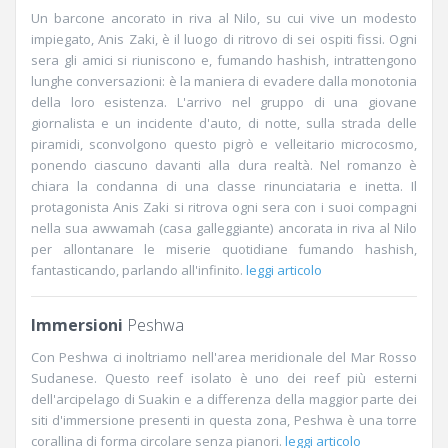
Un barcone ancorato in riva al Nilo, su cui vive un modesto
impiegato, Anis Zaki, è il luogo di ritrovo di sei ospiti fissi. Ogni
sera gli amici si riuniscono e, fumando hashish, intrattengono
lunghe conversazioni: è la maniera di evadere dalla monotonia
della loro esistenza. L'arrivo nel gruppo di una giovane
giornalista e un incidente d'auto, di notte, sulla strada delle
piramidi, sconvolgono questo pigrò e velleitario microcosmo,
ponendo ciascuno davanti alla dura realtà. Nel romanzo è
chiara la condanna di una classe rinunciataria e inetta. Il
protagonista Anis Zaki si ritrova ogni sera con i suoi compagni
nella sua awwamah (casa galleggiante) ancorata in riva al Nilo
per allontanare le miserie quotidiane fumando hashish,
fantasticando, parlando all'infinito.
leggi articolo
Immersioni
Peshwa
Con Peshwa ci inoltriamo nell'area meridionale del Mar Rosso
Sudanese. Questo reef isolato è uno dei reef più esterni
dell'arcipelago di Suakin e a differenza della maggior parte dei
siti d'immersione presenti in questa zona, Peshwa è una torre
corallina di forma circolare senza pianori.
leggi articolo