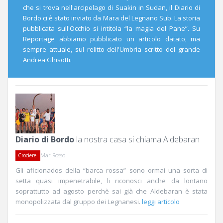
che si trova nell'arcipelago di Suakin in Sudan, il Diario di
Bordo ci è stato inviato da Mara del Legnano Sub. La storia
pubblicata sull'Occhio si intitola “la magia del Pane”. Su
Reportage abbiamo pubblicato un articolo datato, ma
sempre attuale, sul relitto dell'Umbria scritto del grande
Andrea Ghisotti.
Diario di Bordo
la nostra casa si chiama Aldebaran
Mar Rosso
Crociere
Gli aficionados della “barca rossa” sono ormai una sorta di
setta quasi impenetrabile, li riconosci anche da lontano
soprattutto ad agosto perchè sai già che Aldebaran è stata
monopolizzata dal gruppo dei Legnanesi.
leggi articolo