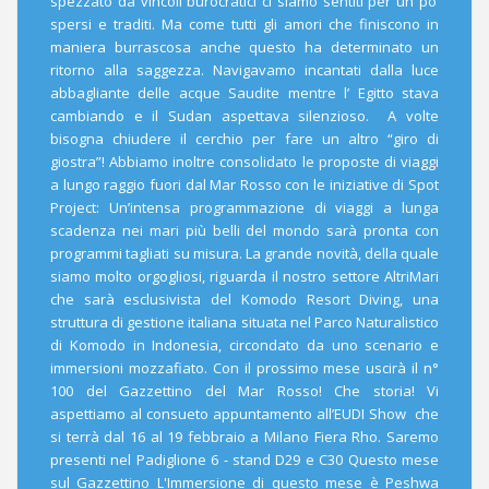
spezzato da vincoli burocratici ci siamo sentiti per un po’
spersi e traditi. Ma come tutti gli amori che finiscono in
maniera burrascosa anche questo ha determinato un
ritorno alla saggezza. Navigavamo incantati dalla luce
abbagliante delle acque Saudite mentre l’ Egitto stava
cambiando e il Sudan aspettava silenzioso. A volte
bisogna chiudere il cerchio per fare un altro “giro di
giostra”! Abbiamo inoltre consolidato le proposte di viaggi
a lungo raggio fuori dal Mar Rosso con le iniziative di Spot
Project: Un’intensa programmazione di viaggi a lunga
scadenza nei mari più belli del mondo sarà pronta con
programmi tagliati su misura. La grande novità, della quale
siamo molto orgogliosi, riguarda il nostro settore AltriMari
che sarà esclusivista del Komodo Resort Diving, una
struttura di gestione italiana situata nel Parco Naturalistico
di Komodo in Indonesia, circondato da uno scenario e
immersioni mozzafiato. Con il prossimo mese uscirà il n°
100 del Gazzettino del Mar Rosso! Che storia! Vi
aspettiamo al consueto appuntamento all’EUDI Show che
si terrà dal 16 al 19 febbraio a Milano Fiera Rho. Saremo
presenti nel Padiglione 6 - stand D29 e C30 Questo mese
sul Gazzettino L'Immersione di questo mese è Peshwa