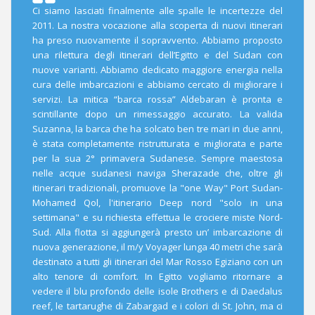
Ci siamo lasciati finalmente alle spalle le incertezze del
2011. La nostra vocazione alla scoperta di nuovi itinerari
ha preso nuovamente il sopravvento. Abbiamo proposto
una rilettura degli itinerari dell’Egitto e del Sudan con
nuove varianti. Abbiamo dedicato maggiore energia nella
cura delle imbarcazioni e abbiamo cercato di migliorare i
servizi. La mitica “barca rossa” Aldebaran è pronta e
scintillante dopo un rimessaggio accurato. La valida
Suzanna, la barca che ha solcato ben tre mari in due anni,
è stata completamente ristrutturata e migliorata e parte
per la sua 2° primavera Sudanese. Sempre maestosa
nelle acque sudanesi naviga Sherazade che, oltre gli
itinerari tradizionali, promuove la "one Way" Port Sudan-
Mohamed Qol, l'itinerario Deep nord "solo in una
settimana" e su richiesta effettua le crociere miste Nord-
Sud. Alla flotta si aggiungerà presto un’ imbarcazione di
nuova generazione, il m/y Voyager lunga 40 metri che sarà
destinato a tutti gli itinerari del Mar Rosso Egiziano con un
alto tenore di comfort. In Egitto vogliamo ritornare a
vedere il blu profondo delle isole Brothers e di Daedalus
reef, le tartarughe di Zabargad e i colori di St. John, ma ci