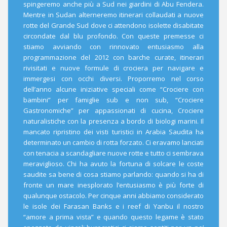
spingeremo anche più a Sud nei giardini di Abu Fendera.
Mentre in Sudan alterneremo itinerari collaudati a nuove
rotte del Grande Sud dove ci attendono isolette disabitate
circondate dal blu profondo. Con queste premesse ci
stiamo avviando con rinnovato entusiasmo alla
programmazione del 2012 con barche curate, itinerari
rivisitati e nuove formule di crociera per navigare e
immergesi con occhi diversi. Proporremo nel corso
dell’anno alcune iniziative speciali come “Crociere con
bambini” per famiglie sub e non sub, “Crociere
Gastronomiche” per appassionati di cucina, Crociere
naturalistiche con la presenza a bordo di biologi marini. Il
mancato ripristino dei visti turistici in Arabia Saudita ha
determinato un cambio di rotta forzato. Ci eravamo lanciati
con tenacia a scandagliare nuove rotte e tutto ci sembrava
meraviglioso. Chi ha avuto la fortuna di solcare le coste
saudite sa bene di cosa stiamo parlando: quando si ha di
fronte un mare inesplorato l’entusiasmo è più forte di
qualunque ostacolo. Per cinque anni abbiamo considerato
le isole dei Farasan Banks e i reef di Yanbu il nostro
“amore a prima vista” e quando questo legame è stato