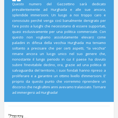
Questo numero del Gazzettino sarà dedicato
prevalentemente ad Hurghada e alle sue ancora,
splendide immersioni. Un luogo a noi troppo caro e
conosciuto perché venga così banalmente denigrato per
fare posto a luoghi che necessitano di essere supportati,
quasi esclusivamente per una politica commerciale. Con
questo non vogliamo assolutamente elevarci come
paladini in difesa della vecchia Hurghada ma teniamo
soltanto a precisare che per certi aspetti, “la vecchia”
rimane ancora un luogo unico nel suo genere che,
nonostante il lungo periodo in cui il paese ha dovuto
subire l’inevitabile declino, ora, grazie ad una politica di
salvaguardia del territorio, i suoi fondali hanno ripreso a
proliferare e a garantire un ottimo livello d’immersioni. E’
proprio da questo punto che vorremmo riprendere un
discorso che negli ultimi anni avevamo tralasciato. Tornare
ad immergersi ad Hurghada!