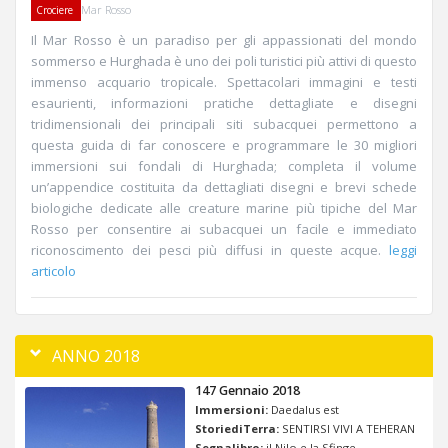
Mar Rosso
Crociere
Il Mar Rosso è un paradiso per gli appassionati del mondo
sommerso e Hurghada è uno dei poli turistici più attivi di questo
immenso acquario tropicale. Spettacolari immagini e testi
esaurienti, informazioni pratiche dettagliate e disegni
tridimensionali dei principali siti subacquei permettono a
questa guida di far conoscere e programmare le 30 migliori
immersioni sui fondali di Hurghada; completa il volume
un’appendice costituita da dettagliati disegni e brevi schede
biologiche dedicate alle creature marine più tipiche del Mar
Rosso per consentire ai subacquei un facile e immediato
riconoscimento dei pesci più diffusi in queste acque.
leggi
articolo
ANNO 2018
147 Gennaio 2018
Immersioni:
Daedalus est
StoriediTerra:
SENTIRSI VIVI A TEHERAN
Segnalibro:
il Nilo e la Sfinge