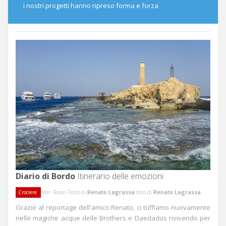
i nostri progetti hanno ripreso forma e forza
Diario di Bordo
Itinerario delle emozioni
Mar Rosso Testo di
Renato Lagrassa
foto di
Renato Lagrassa
Crociere
Grazie al reportage dell'amico Renato, ci tuffiamo nuovamente
nelle magiche acque delle Brothers e Daedadus rivivendo per