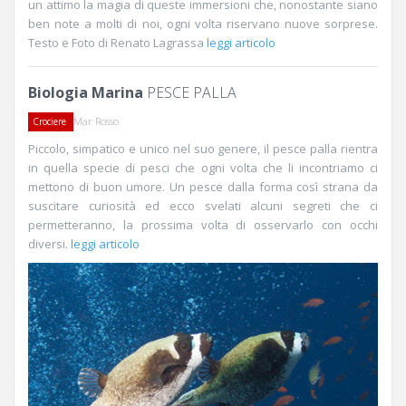
un attimo la magia di queste immersioni che, nonostante siano
ben note a molti di noi, ogni volta riservano nuove sorprese.
Testo e Foto di Renato Lagrassa
leggi articolo
Biologia Marina
PESCE PALLA
Mar Rosso
Crociere
Piccolo, simpatico e unico nel suo genere, il pesce palla rientra
in quella specie di pesci che ogni volta che li incontriamo ci
mettono di buon umore. Un pesce dalla forma così strana da
suscitare curiosità ed ecco svelati alcuni segreti che ci
permetteranno, la prossima volta di osservarlo con occhi
diversi.
leggi articolo