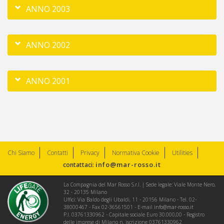
ANNO 2003
ANNO 2002
ANNO 2001
Chi Siamo
Contatti
Privacy
Normativa Cookie
Utilities
info@mar-rosso.it
contattaci:
La Compagnia del Mar Rosso S.r.l. | Sede legale: Viale Monte Nero,
32 - 20135 Milano
Uffici: Via Baldo degli Ubaldi, 11 - 20156 Milano - Tel. 02-
38000467 - Fax 02-36561501 - E-mail
info@mar-rosso.it
P.I. 03761330962 - Capitale sociale Euro 30.000,00 - Registro
delle imprese di Milano n. iscrizione 03761330962