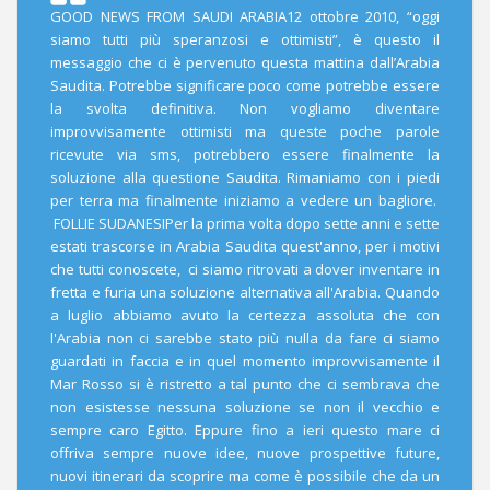
GOOD NEWS FROM SAUDI ARABIA12 ottobre 2010, “oggi
siamo tutti più speranzosi e ottimisti”, è questo il
messaggio che ci è pervenuto questa mattina dall’Arabia
Saudita. Potrebbe significare poco come potrebbe essere
la svolta definitiva. Non vogliamo diventare
improvvisamente ottimisti ma queste poche parole
ricevute via sms, potrebbero essere finalmente la
soluzione alla questione Saudita. Rimaniamo con i piedi
per terra ma finalmente iniziamo a vedere un bagliore.
FOLLIE SUDANESIPer la prima volta dopo sette anni e sette
estati trascorse in Arabia Saudita quest'anno, per i motivi
che tutti conoscete, ci siamo ritrovati a dover inventare in
fretta e furia una soluzione alternativa all'Arabia. Quando
a luglio abbiamo avuto la certezza assoluta che con
l'Arabia non ci sarebbe stato più nulla da fare ci siamo
guardati in faccia e in quel momento improvvisamente il
Mar Rosso si è ristretto a tal punto che ci sembrava che
non esistesse nessuna soluzione se non il vecchio e
sempre caro Egitto. Eppure fino a ieri questo mare ci
offriva sempre nuove idee, nuove prospettive future,
nuovi itinerari da scoprire ma come è possibile che da un