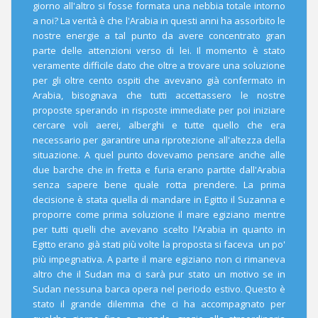
giorno all'altro si fosse formata una nebbia totale intorno
a noi? La verità è che l'Arabia in questi anni ha assorbito le
nostre energie a tal punto da avere concentrato gran
parte delle attenzioni verso di lei. Il momento è stato
veramente difficile dato che oltre a trovare una soluzione
per gli oltre cento ospiti che avevano già confermato in
Arabia, bisognava che tutti accettassero le nostre
proposte sperando in risposte immediate per poi iniziare
cercare voli aerei, alberghi e tutte quello che era
necessario per garantire una riprotezione all'altezza della
situazione. A quel punto dovevamo pensare anche alle
due barche che in fretta e furia erano partite dall'Arabia
senza sapere bene quale rotta prendere. La prima
decisione è stata quella di mandare in Egitto il Suzanna e
proporre come prima soluzione il mare egiziano mentre
per tutti quelli che avevano scelto l'Arabia in quanto in
Egitto erano già stati più volte la proposta si faceva un po'
più impegnativa. A parte il mare egiziano non ci rimaneva
altro che il Sudan ma ci sarà pur stato un motivo se in
Sudan nessuna barca opera nel periodo estivo. Questo è
stato il grande dilemma che ci ha accompagnato per