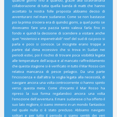
qualche giorno fino a quando, grazie alla straordinaria
collaborazione di tutta quella banda di matti che hanno
accettato la nostra folle proposta abbiamo deciso di
avventurarci nel mare sudanese. Come se non bastasse
poi la prima crociera era di quindici giorni, a quel punto se
dovevamo fare una pazzia tanto valeva farla fino in
fondo e quindi la decisione di scendere a visitare anche
quei “misteriosi e impenetrabili” reef del sud di cui poco si
parla e poco si conosce. Le incognite erano troppe a
partire dal clima eccessivo che si trova in Sudan nei
periodi estivi, poi il rischio di trovare poca visibilità legata
alle temperature dell'acqua e al mancato raffreddamento
che questa stagione si è verificato in tutto il Mar Rosso con
relativa mancanza di pesce pelagico. Da una parte
l'incoscienza e dall'altra la voglia legata alla necessità, di
navigare ancora una volta controcorrente ci hanno spinto
verso questa meta. Come d'incanto il Mar Rosso ha
ripreso la sua forma regalandoci ancora una volta
l'emozione dell'avventura. Il mare sudanese ci ha offerto il
suo lato migliore, ci siamo immersi in un mondo fantastico
nel quale nulla ci è stato precluso. Abbiamo navigato
solitari e per tutto il periodo ci siamo sentiti dei veri