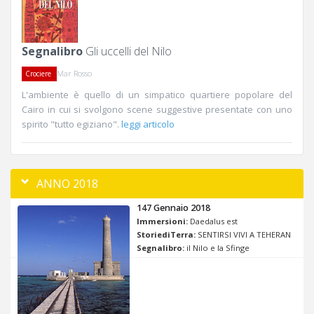
Segnalibro
Gli uccelli del Nilo
Mar Rosso
Crociere
L'ambiente è quello di un simpatico quartiere popolare del
Cairo in cui si svolgono scene suggestive presentate con uno
spirito "tutto egiziano".
leggi articolo
ANNO 2018
147 Gennaio 2018
Immersioni:
Daedalus est
StoriediTerra:
SENTIRSI VIVI A TEHERAN
Segnalibro:
il Nilo e la Sfinge