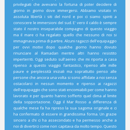
privilegiati che avevano la fortuna di poter decidere di
giorno in giorno dove immergersi. Abbiamo visitato in
assoluta libertà i siti del nord e poi ci siamo spinti a
conoscere le immersioni del sud. E' vero il caldo è sempre
stato il nostro inseparabile compagno di questo viaggio
ma il mare ci ha regalato quello che nessuno di noi si
immaginava prima di partire. Alcuni ragazzi dell'equipaggio
per ovvi motivi dopo qualche giorno hanno dovuto
rinunciare al Ramadan mentre altri hanno resistito
imperterriti. Oggi seduto sull'aereo che mi riporta a casa
ripenso a questo viaggio fantastico, ripenso alle mille
paure e perplessità iniziali ma soprattutto penso alle
persone che ancora una volta si sono affidate a noi senza
ostacolarci in nessun momento e ripenso ai ragazzi
dell'equipaggio che sono stati encomiabili per come hanno
lavorato e per quanto hanno sofferto quel clima al limite
della sopportazione. Oggi il Mar Rosso a differenza di
qualche mese fa ha ripreso la sua sagoma originale e ci
ha confermato di essere in grandissima forma. Un grazie
sincero a chi ci ha assecondato e ha permesso anche a
noi di divertirci come non capitava da molto tempo. Questo