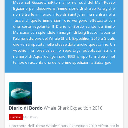
Mese sul GazzettinoRitorniamo nel sud del Mar Rosso
Egiziano per descrivere l’immersione di sha’ab Farag che
non è tra le immersioni top di Saint John ma rientra nella
fascia di quelle immersioni che vengono effettuate con
una certa regolarità. Il Diario di Bordo scritto da Emilio
Mancuso con splendide immagini di Luigi Bacco, racconta
l’ultima edizione del Whale Shark Expedition 2010 a Gibuti,
che verrà ripetuta nelle stesse date anche quest’anno. Un
vecchio ma preziosissimo reportage pubblicato su un
numero di Aqua del gennaio 1993 ci riporta indietro nel
tempo e racconta una delle prime spedizioni a Zabargad.
Diario di Bordo
Whale Shark Expedition 2010
Mar Rosso
Crociere
Il racconto dell’ultima Whale Shark Expedition 2010 effettuata lo