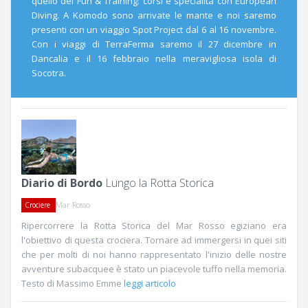
quello del Fun & Training: corsi e specialità con European
Diving. A Komodo sono arrivate le mante e noi saremo
presenti con un viaggio Spot Project dal 6 al 16 novembre.
Con i viaggi di TerraFerma saremo il 27 dicembre in
Dancalia e il 16 febbraio nella meravigliosa isola di
Socotra.
Diario di Bordo
Lungo la Rotta Storica
Mar Rosso
Crociere
Ripercorrere la Rotta Storica del Mar Rosso egiziano era
l'obiettivo di questa crociera. Tornare ad immergersi in quei siti
che per molti di noi hanno rappresentato l'inizio delle nostre
avventure subacquee è stato un piacevole tuffo nella memoria.
Testo di Massimo Emme
leggi articolo