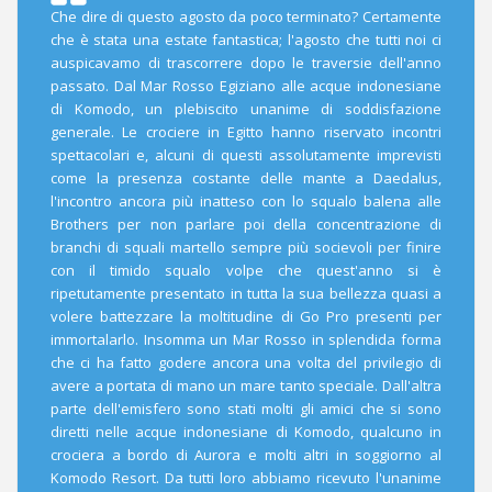
Che dire di questo agosto da poco terminato? Certamente
che è stata una estate fantastica; l'agosto che tutti noi ci
auspicavamo di trascorrere dopo le traversie dell'anno
passato. Dal Mar Rosso Egiziano alle acque indonesiane
di Komodo, un plebiscito unanime di soddisfazione
generale. Le crociere in Egitto hanno riservato incontri
spettacolari e, alcuni di questi assolutamente imprevisti
come la presenza costante delle mante a Daedalus,
l'incontro ancora più inatteso con lo squalo balena alle
Brothers per non parlare poi della concentrazione di
branchi di squali martello sempre più socievoli per finire
con il timido squalo volpe che quest'anno si è
ripetutamente presentato in tutta la sua bellezza quasi a
volere battezzare la moltitudine di Go Pro presenti per
immortalarlo. Insomma un Mar Rosso in splendida forma
che ci ha fatto godere ancora una volta del privilegio di
avere a portata di mano un mare tanto speciale. Dall'altra
parte dell'emisfero sono stati molti gli amici che si sono
diretti nelle acque indonesiane di Komodo, qualcuno in
crociera a bordo di Aurora e molti altri in soggiorno al
Komodo Resort. Da tutti loro abbiamo ricevuto l'unanime