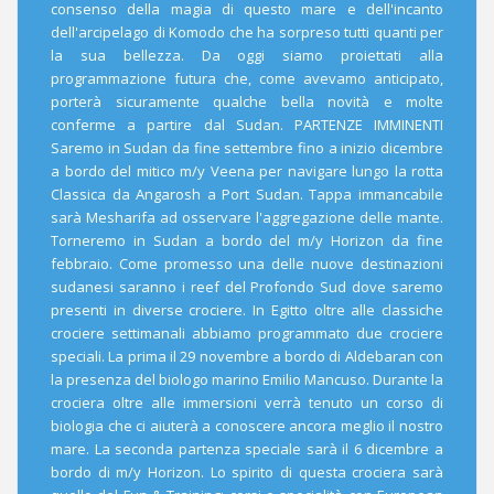
consenso della magia di questo mare e dell'incanto
dell'arcipelago di Komodo che ha sorpreso tutti quanti per
la sua bellezza. Da oggi siamo proiettati alla
programmazione futura che, come avevamo anticipato,
porterà sicuramente qualche bella novità e molte
conferme a partire dal Sudan. PARTENZE IMMINENTI
Saremo in Sudan da fine settembre fino a inizio dicembre
a bordo del mitico m/y Veena per navigare lungo la rotta
Classica da Angarosh a Port Sudan. Tappa immancabile
sarà Mesharifa ad osservare l'aggregazione delle mante.
Torneremo in Sudan a bordo del m/y Horizon da fine
febbraio. Come promesso una delle nuove destinazioni
sudanesi saranno i reef del Profondo Sud dove saremo
presenti in diverse crociere. In Egitto oltre alle classiche
crociere settimanali abbiamo programmato due crociere
speciali. La prima il 29 novembre a bordo di Aldebaran con
la presenza del biologo marino Emilio Mancuso. Durante la
crociera oltre alle immersioni verrà tenuto un corso di
biologia che ci aiuterà a conoscere ancora meglio il nostro
mare. La seconda partenza speciale sarà il 6 dicembre a
bordo di m/y Horizon. Lo spirito di questa crociera sarà