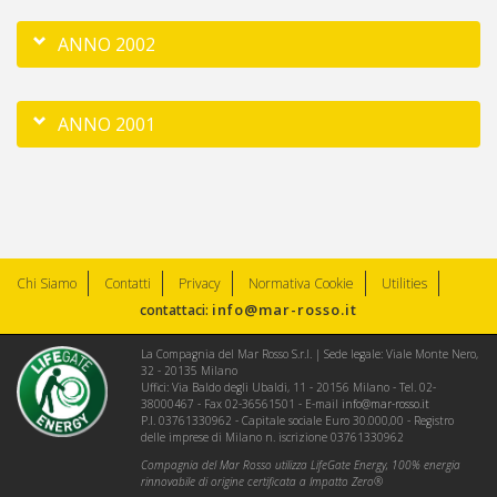
ANNO 2002
ANNO 2001
Chi Siamo
Contatti
Privacy
Normativa Cookie
Utilities
info@mar-rosso.it
contattaci:
La Compagnia del Mar Rosso S.r.l. | Sede legale: Viale Monte Nero,
32 - 20135 Milano
Uffici: Via Baldo degli Ubaldi, 11 - 20156 Milano - Tel. 02-
38000467 - Fax 02-36561501 - E-mail
info@mar-rosso.it
P.I. 03761330962 - Capitale sociale Euro 30.000,00 - Registro
delle imprese di Milano n. iscrizione 03761330962
Compagnia del Mar Rosso utilizza LifeGate Energy, 100% energia
rinnovabile di origine certificata a Impatto Zero®