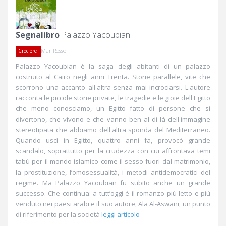
Segnalibro
Palazzo Yacoubian
Mar Rosso
Crociere
Palazzo Yacoubian è la saga degli abitanti di un palazzo
costruito al Cairo negli anni Trenta. Storie parallele, vite che
scorrono una accanto all'altra senza mai incrociarsi. L'autore
racconta le piccole storie private, le tragedie e le gioie dell'Egitto
che meno conosciamo, un Egitto fatto di persone che si
divertono, che vivono e che vanno ben al di là dell'immagine
stereotipata che abbiamo dell'altra sponda del Mediterraneo.
Quando uscì in Egitto, quattro anni fa, provocò grande
scandalo, soprattutto per la crudezza con cui affrontava temi
tabù per il mondo islamico come il sesso fuori dal matrimonio,
la prostituzione, l’omosessualità, i metodi antidemocratici del
regime. Ma Palazzo Yacoubian fu subito anche un grande
successo. Che continua: a tutt’oggi è il romanzo più letto e più
venduto nei paesi arabi e il suo autore, Ala Al-Aswani, un punto
di riferimento per la società
leggi articolo