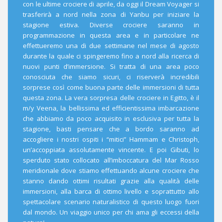
con le ultime crociere di aprile, da oggi il Dream Voyager si
trasferirà a nord nella zona di Yanbu per iniziare la
stagione estiva. Diverse crociere saranno in
programmazione in questa area e in particolare ne
effettueremo una di due settimane nel mese di agosto
durante la quale ci spingeremo fino a nord alla ricerca di
nuovi punti d’immersione. Si tratta di una area poco
conosciuta che siamo sicuri, ci riserverà incredibili
sorprese così come buona parte delle immersioni di tutta
questa zona. La vera sorpresa delle crociere in Egitto, è il
m/y Veena, la bellissima ed efficientissima imbarcazione
che abbiamo da poco acquisito in esclusiva per tutta la
stagione, basti pensare che a bordo saranno ad
accogliere i nostri ospiti i “mitici” Hammam e Christoph,
un’accoppiata assolutamente vincente. E poi Gibuti, lo
sperduto stato collocato all’imboccatura del Mar Rosso
meridionale dove stiamo effettuando alcune crociere che
stanno dando ottimi risultati grazie alla qualità delle
immersioni, alla barca di ottimo livello e soprattutto allo
spettacolare scenario naturalistico di questo luogo fuori
dal mondo. Un viaggio unico per chi ama gli eccessi della