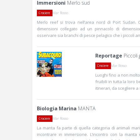
Immersioni
Merlo sud
Mar Rosso
Crociere
Merlo reef si trova nell’area nord di Port Sudan.
dimensioni collegato ad un pinnacolo di dimension
osservare sia branchi di pesce pelagico che i piccoli an
Reportage
Piccoli 
Mar Rosso
Crociere
Luoghi fino a non molto
fruibili in tutta la lor
itinerari, da scegliere 
Biologia Marina
MANTA
Mar Rosso
Crociere
La manta fa parte di quella categoria di animali ma
incontrare in immersione. L’incontro con la mant