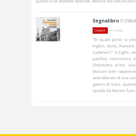
questo è un animale speciale, diverso dai classici pesc
Segnalibro
Il chilo
Mar Rosso
Crociere
"In quale posto si posso
inglesi, ebrei, francesi
sudanesi?" In Egitto, n
pacifica convivenza tr
Chilometro d'Oro, una 
Mosseri ben rappresent
ante litteram di una soci
guerra di Suez, quando 
sputati da Nasser fuori