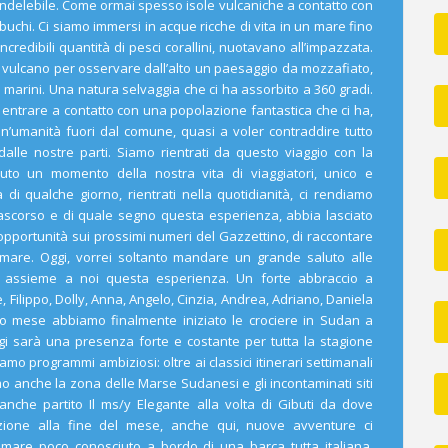
indelebile. Come ormai spesso isole vulcaniche a contatto con
uchi. Ci siamo immersi in acque ricche di vita in un mare fino
credibili quantità di pesci corallini, nuotavano all’impazzata.
 vulcano per osservare dall’alto un paesaggio da mozzafiato,
li marini. Una natura selvaggia che ci ha assorbito a 360 gradi.
 entrare a contatto con una popolazione fantastica che ci ha,
un’umanità fuori dal comune, quasi a voler contraddire tutto
dalle nostre parti. Siamo rientrati da questo viaggio con la
uto un momento della nostra vita di viaggiatori, unico e
 di qualche giorno, rientrati nella quotidianità, ci rendiamo
ascorso e di quale segno questa esperienza, abbia lasciato
opportunità sui prossimi numeri del Gazzettino, di raccontare
mare. Oggi, vorrei soltanto mandare un grande saluto alle
 assieme a noi questa esperienza. Un forte abbraccio a
e, Filippo, Dolly, Anna, Angelo, Cinzia, Andrea, Adriano, Daniela
sto mese abbiamo finalmente iniziato le crociere in Sudan a
i sarà una presenza forte e costante per tutta la stagione
 programmi ambiziosi: oltre ai classici itinerari settimanali
 anche la zona delle Marse Sudanesi e gli incontaminati siti
nche partito Il ms/y Elegante alla volta di Gibuti da dove
ione alla fine del mese, anche qui, nuove avventure ci
 mare poco conosciuto a bordo di una barca tutta italiana.