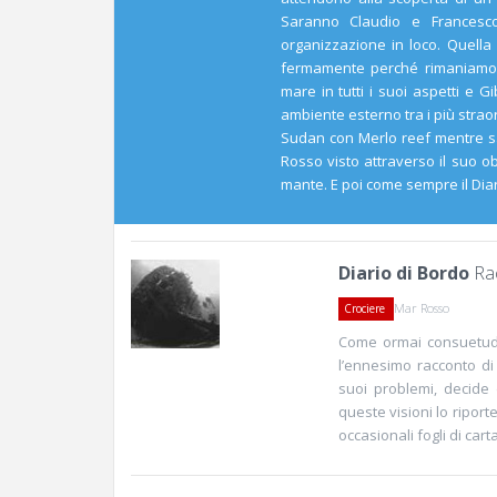
Saranno Claudio e Francesco
organizzazione in loco. Quell
fermamente perché rimaniamo s
mare in tutti i suoi aspetti e G
ambiente esterno tra i più strao
Sudan con Merlo reef mentre sar
Rosso visto attraverso il suo obi
mante. E poi come sempre il Diari
Diario di Bordo
Rac
Mar Rosso
Crociere
Come ormai consuetudin
l’ennesimo racconto di
suoi problemi, decide 
queste visioni lo ripor
occasionali fogli di carta