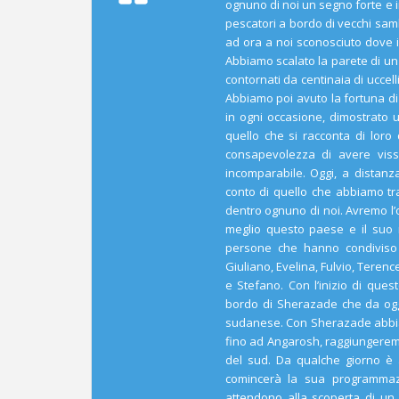
ognuno di noi un segno forte e 
pescatori a bordo di vecchi samb
ad ora a noi sconosciuto dove in
Abbiamo scalato la parete di un
contornati da centinaia di uccel
Abbiamo poi avuto la fortuna di
in ogni occasione, dimostrato 
quello che si racconta di loro 
consapevolezza di avere viss
incomparabile. Oggi, a distanza
conto di quello che abbiamo tr
dentro ognuno di noi. Avremo l’
meglio questo paese e il suo 
persone che hanno condiviso
Giuliano, Evelina, Fulvio, Terenc
e Stefano. Con l’inizio di que
bordo di Sherazade che da ogg
sudanese. Con Sherazade abbiamo
fino ad Angarosh, raggiungeremo
del sud. Da qualche giorno è a
comincerà la sua programmaz
attendono alla scoperta di un