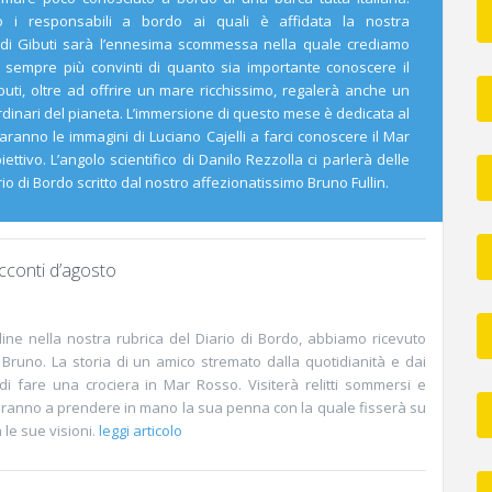
 i responsabili a bordo ai quali è affidata la nostra
a di Gibuti sarà l’ennesima scommessa nella quale crediamo
empre più convinti di quanto sia importante conoscere il
ibuti, oltre ad offrire un mare ricchissimo, regalerà anche un
rdinari del pianeta. L’immersione di questo mese è dedicata al
anno le immagini di Luciano Cajelli a farci conoscere il Mar
ettivo. L’angolo scientifico di Danilo Rezzolla ci parlerà delle
o di Bordo scritto dal nostro affezionatissimo Bruno Fullin.
conti d’agosto
e nella nostra rubrica del Diario di Bordo, abbiamo ricevuto
 Bruno. La storia di un amico stremato dalla quotidianità e dai
di fare una crociera in Mar Rosso. Visiterà relitti sommersi e
teranno a prendere in mano la sua penna con la quale fisserà su
 le sue visioni.
leggi articolo