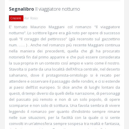
Segnalibro
Il viaggiatore notturno
Mar Rosso
Crociere
E’ tornato Maurizio Maggiani col romanzo “Il viaggiatore
notturno”. Lo scrittore ligure era già noto per opere di successo
quali “Il coraggio del pettirosso” (già recensito sul gazzettino
num. …… ) . Anche nel romanzo più recente Maggiani continua
nella maniera dei precedenti, quella che gli ha procurato
notorietà fin dal primo apparire e che può essere considerata
la sua propria in un contesto così ampio e vario come il nostro.
Stavolta si parte da una località dell’Africa centrale, nel deserto
sahariano, dove il protagonista-ornitologo si è recato per
attendere e osservare il passaggio delle rondini, e ci si estende
ai paesi dell’Est europeo. Si dice anche di luoghi lontani da
questi, di tempi diversi da quelli della narrazione, di personaggi
del passato più remoto e non di un solo popolo, di opere
scomparse e non solo di scrittura. Una favola sembra di vivere
leggendo il romanzo per quanto d’indistinto sempre rimane
nelle sue situazioni, per la facilità con la quale ci si sente
coinvolti in un’atmosfera sempre sospesa tra realtà e fantasia,