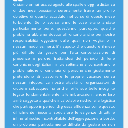
Ci siamo ormai lasciati agosto alle spalle e oggi, a distanza
di due mesi possiamo serenamente trarre un profilo
obiettivo di quanto accaduto nel corso di questo mese
turbolento. Se lo scorso anno le cose erano andate
particolarmente bene, quest’anno purtroppo, qualche
problema abbiamo dovuto affrontarlo anche per nostre
responsabilità oggettive dalle quali non vogliamo in
nessun modo esimerci. E’ risaputo che questo è il mese
più difficile da gestire per l’alta concentrazione di
presenze e perché, trattandosi del periodo di ferie
canoniche degli italiani, in tre settimane si concentrano le
problematiche di centinaia di persone che giustamente
pretendono di trascorrere le proprie vacanze senza
nessun intoppo. La nostra attività di organizzatori di
crociere subacquee ha anche lei le sue belle incognite
legate fondamentalmente: alle imbarcazioni, anche loro
aimè soggette a qualche incalcolabile rischio; alla logistica
che purtroppo in periodi di grossa affluenza come questo,
difficilmente riesce a soddisfare le esigenze di tutti e
infine al rischio incontrollabile dell’aggregazione a bordo,
un problema particolarmente difficile da gestire se non