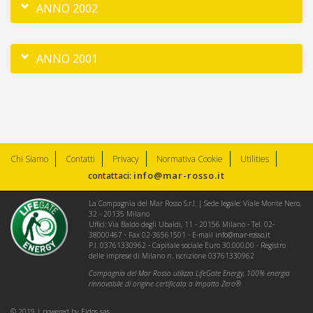
ANNO 2002
ANNO 2001
Chi Siamo
Contatti
Privacy
Normativa Cookie
Utilities
info@mar-rosso.it
contattaci:
La Compagnia del Mar Rosso S.r.l. | Sede legale: Viale Monte Nero,
32 - 20135 Milano
Uffici: Via Baldo degli Ubaldi, 11 - 20156 Milano - Tel. 02-
38000467 - Fax 02-36561501 - E-mail
info@mar-rosso.it
P.I. 03761330962 - Capitale sociale Euro 30.000,00 - Registro
delle imprese di Milano n. iscrizione 03761330962
Compagnia del Mar Rosso utilizza LifeGate Energy, 100% energia
rinnovabile di origine certificata a Impatto Zero®
© 2019 | powered by
Eidos sas