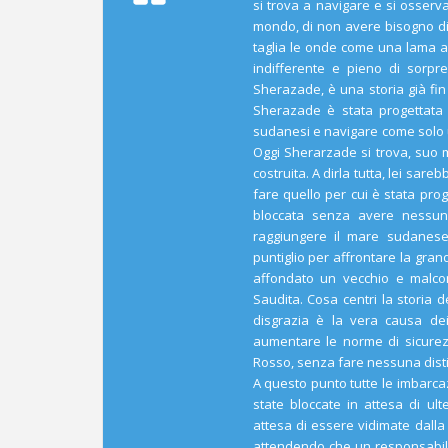
si trova a navigare e si osserv
mondo, di non avere bisogno di 
taglia le onde come una lama af
indifferente e pieno di sorpr
Sherazade, è una storia già fin
Sherazade è stata progettata
sudanesi e navigare come solo 
Oggi Sherarzade si trova, suo 
costruita. A dirla tutta, lei sar
fare quello per cui è stata pro
bloccata senza avere nessuna
raggiungere il mare sudanes
puntiglio per affrontare la gran
affondato un vecchio e malcon
Saudita. Cosa centri la storia d
disgrazia è la vera causa dei
aumentare le norme di sicurez
Rosso, senza fare nessuna disti
A questo punto tutte le imbarc
state bloccate in attesa di ult
attesa di essere vidimate dall
attendendo che un responsabile 