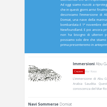
Ad oggi siamo riusciti a riprote
che in questi giorni arrivi fina
descriviamo l’immersione di A
Domiat, una nave della marina
bombardata il 1° novembre del 
Newfoundland. E poi ancora pre
non ha bisogno di ulteriori pr
possiamo solo dire che stiamo
prima presenteremo in anteprima
Immersioni
Abu G
Mar Rosso
Crociere
L’immersione di Abu G
Arabia Saudita. Quest
conoscenza del Mar Ros
Navi Sommerse
Domiat