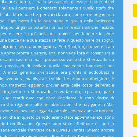
a il mare attorno, si ha la sensazione di essere i padroni del
nulla e il pensiero è orientato solamente a quello scafo che
filata. Ma le barche, per chi ci lavora, sono un impegno non
ese. Ogni barca ha la sua storia e quella della bellissima
 troppo lunga nonostante non sia in realtà neanche iniziata.
 per essere “la più bella del reame” per fendere le onde
una barca della sua stazza sa fare in questo mare da sogno.
malgrado, ancora ormeggiata a Port Said, luogo dove è stata
ebbe anche pronta a partire, anzi, non vede l’ora di cominciare a
gettata e costruita ma, il paradosso vuole che Sherazade sia
 possibilità di mollare quella “maledetta banchina” per
e. A metà gennaio Sherazade era pronta e addobbata a
de avventura, ma disgrazia vuole che proprio in quei giorni, è
cio traghetto egiziano proveniente dalle coste dell’Arabia
el traghetto con Sherazade, in teoria nulla, in pratica, quella
 suoi ritardi dato che dopo l’incidente, è stato deciso di
za che regolano tutte le imbarcazioni che navigano in Mar
nzione tra navi passeggeri e piccole imbarcazioni da turismo.
azioni che in questo periodo erano state appena varate, sono
eriori certificazioni. Queste sono state effettuate e sono in
a sede centrale francese della Bureau Veritas. Stiamo ancora
dell’assicurazione torni a Port Said per l’ennesima verifica.